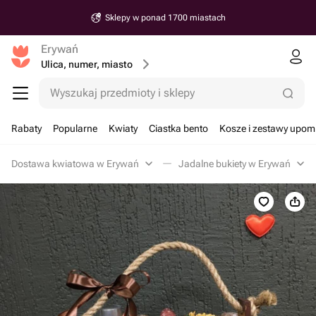
Sklepy w ponad 1700 miastach
Erywań
Ulica, numer, miasto
Wyszukaj przedmioty i sklepy
Rabaty
Popularne
Kwiaty
Ciastka bento
Kosze i zestawy upo
Dostawa kwiatowa w Erywań
Jadalne bukiety w Erywań