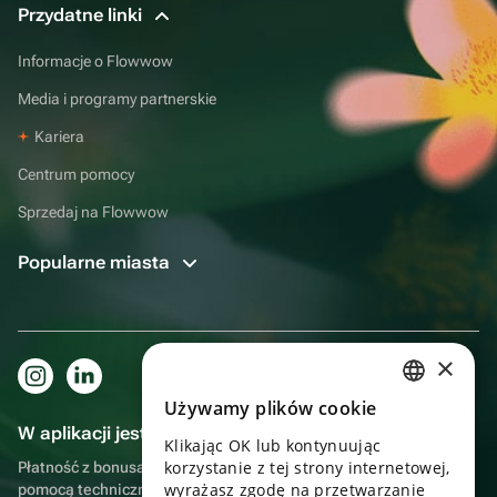
Przydatne linki
Informacje o Flowwow
Media i programy partnerskie
Kariera
Centrum pomocy
Sprzedaj na Flowwow
Popularne miasta
×
Używamy plików cookie
RUSSIAN
W aplikacji jest to jeszcze wygodniejsze!
Klikając OK lub kontynuując
ENGLISH
korzystanie z tej strony internetowej,
Płatność z bonusami, samodzielna dostawa, wygodny czat z
UKRAINIAN
wyrażasz zgodę na przetwarzanie
pomocą techniczną