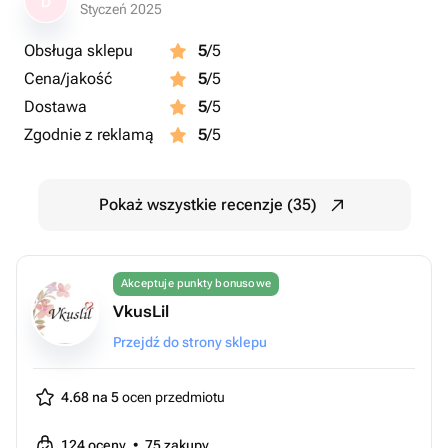
D
Styczeń 2025
Obsługa sklepu
5
/5
Cena/jakość
5
/5
Dostawa
5
/5
Zgodnie z reklamą
5
/5
Pokaż wszystkie recenzje (35)
Akceptuje punkty bonusowe
VkusLil
Przejdź do strony sklepu
4.68 na 5
ocen przedmiotu
124
oceny
•
75
zakupy