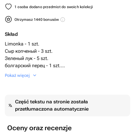
1 osoba dodano przedmiot do swoich kolekcji
Otrzymasz 1440 bonusów
Skład
Limonka - 1 szt.
Сыр копченый - 3 szt.
Зеленый лук - 5 szt.
болгарский перец - 1 szt.
pomidory cherry - 300 g
Pokaż więcej
калбаса баварская - 500 g
калбаски сыр - 300 g
кока-кола - 1 szt.
Część tekstu na stronie została
przetłumaczona automatycznie
Oceny oraz recenzje