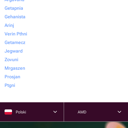
Getapnia
Gehanista
Arinj
Verin Pthni
Getamecz
Jegward
Zovuni
Mrgaszen
Prosjan
Ptgni
Polski
AMD