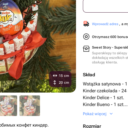
Wprowadź adres
, a m
Otrzymasz 600 bonu
Sweet Story - Supersk
Supersklepy to sklepy
dokładają wszelkich s
obsługę klienta.
Skład
15 cm
20 cm
Wstążka satynowa - 1 
Kinder czekolada - 24 
Kinder Delice - 1 szt.
Kinder Bueno - 1 szt.
Киндер кантри - 1 szt
Pokaż więcej
Киндер чоко бонс - 2 
юбимых конфет киндер.
киндер джой - 1 szt.
Rozmiar