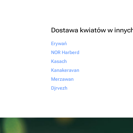
Dostawa kwiatów w innyc
Erywań
NOR Harberd
Kasach
Kanakeravan
Merzawan
Djrvezh