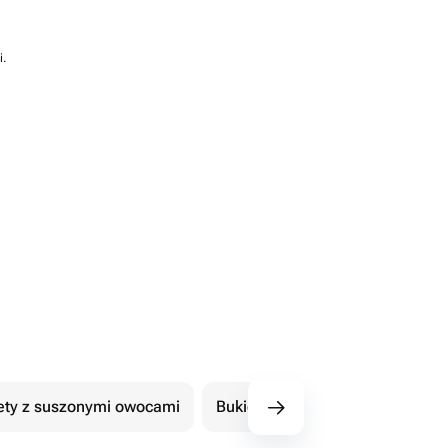
i.
ety z suszonymi owocami
Bukiety z czekoladowymi kwiat