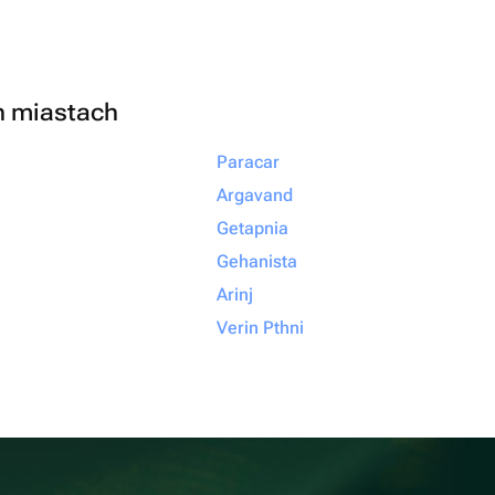
h miastach
Paracar
Argavand
Getapnia
Gehanista
Arinj
Verin Pthni