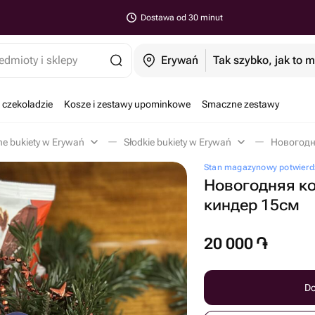
Dostawa od 30 minut
edmioty i sklepy
Erywań
Tak szybko, jak to 
 czekoladzie
Kosze i zestawy upominkowe
Smaczne zestawy
ne bukiety w Erywań
Słodkie bukiety w Erywań
Stan magazynowy potwierd
Новогодняя к
киндер 15см
20 000
֏
Do