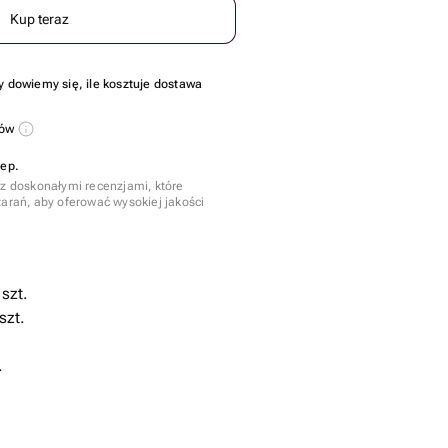
Kup teraz
y dowiemy się, ile kosztuje dostawa
sów
lep.
 z doskonałymi recenzjami, które
tarań, aby oferować wysokiej jakości
szt.
szt.
.
szt.