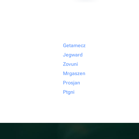
Getamecz
Jegward
Zovuni
Mrgaszen
Prosjan
Ptgni