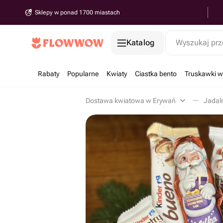
Sklepy w ponad 1700 miastach
Katalog
Wyszukaj prz
Rabaty
Popularne
Kwiaty
Ciastka bento
Truskawki w
Dostawa kwiatowa w Erywań
Jadal