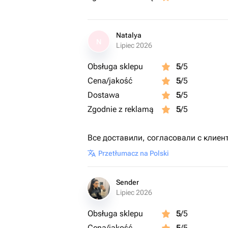
Natalya
N
Lipiec 2026
Obsługa sklepu
5
/5
Cena/jakość
5
/5
Dostawa
5
/5
Zgodnie z reklamą
5
/5
Все доставили, согласовали с клиен
Przetłumacz na Polski
Sender
Lipiec 2026
Obsługa sklepu
5
/5
Cena/jakość
5
/5