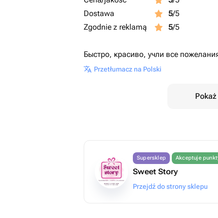
Dostawa
5
/5
Zgodnie z reklamą
5
/5
Быстро, красиво, учли все пожелания
Przetłumacz na Polski
Pokaż 
Supersklep
Akceptuje punk
Sweet Story
Przejdź do strony sklepu