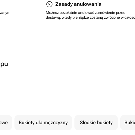
Zasady anulowania
rowanym
Możesz bezpłatnie anulować zamówienie przed
dostawą, wtedy pieniądze zostaną zwrócone w całośc
epu
cowe
Bukiety dla mężczyzny
Słodkie bukiety
Buki