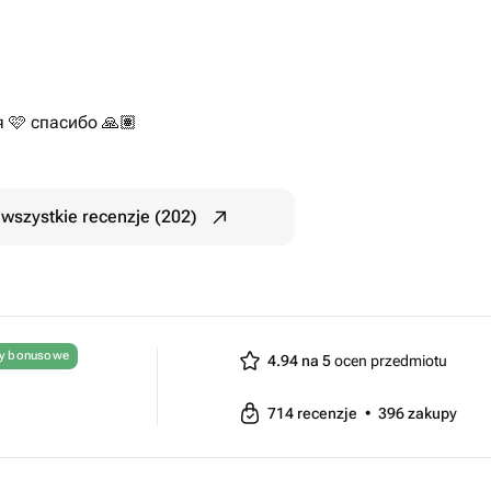
 🩷 спасибо 🙏🏽
wszystkie recenzje (202)
ty bonusowe
4.94 na 5
ocen przedmiotu
714
recenzje
•
396
zakupy