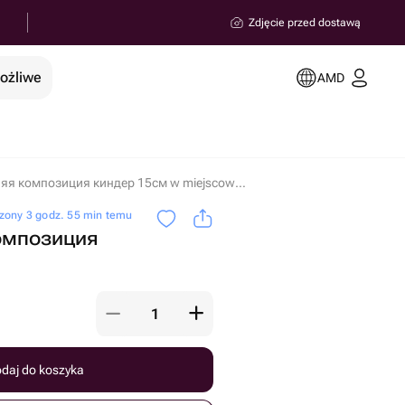
Zdjęcie przed dostawą
możliwe
AMD
Новогодняя композиция киндер 15см w miejscowości Erywań
zony 3 godz. 55 min temu
омпозиция
daj do koszyka