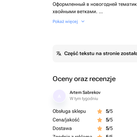
Оформленный в новогодней тематик
хвойными ветками.
Доставляется упакованная в слюду (
Pokaż więcej
Część tekstu na stronie zosta
Oceny oraz recenzje
Artem Sabrekov
A
W tym tygodniu
Obsługa sklepu
5
/5
Cena/jakość
5
/5
Dostawa
5
/5
Zgodnie z reklamą
5
/5