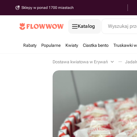
Sklepy w ponad 1700 miastach
Katalog
Wyszukaj prz
Rabaty
Popularne
Kwiaty
Ciastka bento
Truskawki w
Dostawa kwiatowa w Erywań
Jadal