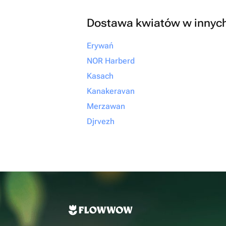
Dostawa kwiatów w innyc
Erywań
NOR Harberd
Kasach
Kanakeravan
Merzawan
Djrvezh