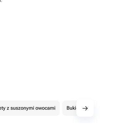
i.
ety z suszonymi owocami
Bukiety z czekoladowymi kwiat