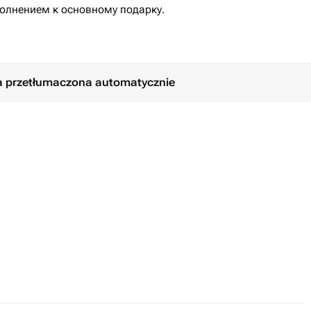
олнением к основному подарку.
ła przetłumaczona automatycznie