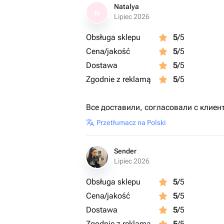
Natalya
N
Lipiec 2026
Obsługa sklepu
5
/5
Cena/jakość
5
/5
Dostawa
5
/5
Zgodnie z reklamą
5
/5
Все доставили, согласовали с клиен
Przetłumacz na Polski
Sender
Lipiec 2026
Obsługa sklepu
5
/5
Cena/jakość
5
/5
Dostawa
5
/5
Zgodnie z reklamą
5
/5