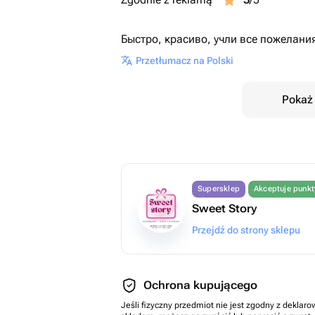
Быстро, красиво, учли все пожелания
Przetłumacz na Polski
Pokaż 
Supersklep
Akceptuje punk
Sweet Story
Przejdź do strony sklepu
Ochrona kupującego
Jeśli fizyczny przedmiot nie jest zgodny z dekla