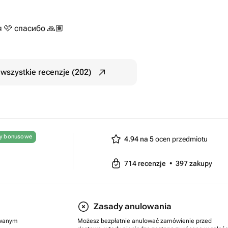
 🩷 спасибо 🙏🏽
wszystkie recenzje (202)
ty bonusowe
4.94 na 5
ocen przedmiotu
714
recenzje
•
397
zakupy
Zasady anulowania
rowanym
Możesz bezpłatnie anulować zamówienie przed