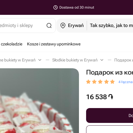
Dostawa od 30 minut
edmioty i sklepy
Erywań
Tak szybko, jak to 
 czekoladzie
Kosze i zestawy upominkowe
ne bukiety w Erywań
Słodkie bukiety w Erywań
Подарок и
Подарок из ко
4 łączn
16 538
֏
Do