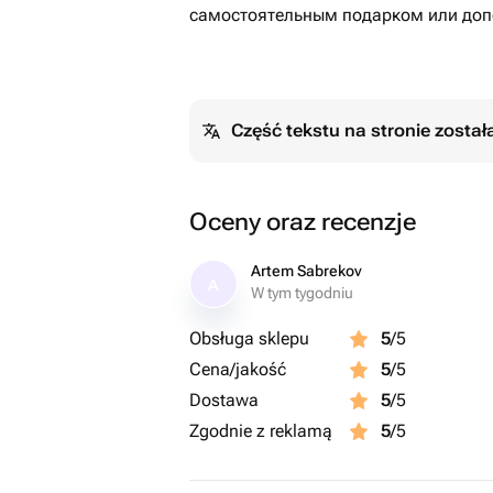
самостоятельным подарком или доп
Część tekstu na stronie zosta
Oceny oraz recenzje
Artem Sabrekov
A
W tym tygodniu
Obsługa sklepu
5
/5
Cena/jakość
5
/5
Dostawa
5
/5
Zgodnie z reklamą
5
/5