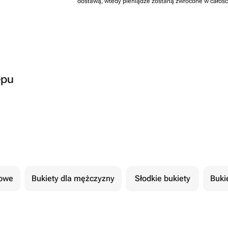
dostawą, wtedy pieniądze zostaną zwrócone w całośc
epu
cowe
Bukiety dla mężczyzny
Słodkie bukiety
Buki