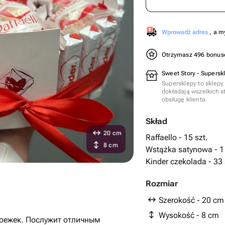
Wprowadź adres
, a m
Otrzymasz 496 bonu
Sweet Story - Supersk
Supersklepy to sklepy
dokładają wszelkich s
obsługę klienta.
Skład
20 cm
Raffaello - 15 szt.
8 cm
Wstążka satynowa - 1 
Kinder czekolada - 33 
Rozmiar
Szerokość - 20 cm
Wysokość - 8 cm
оежек. Послужит отличным