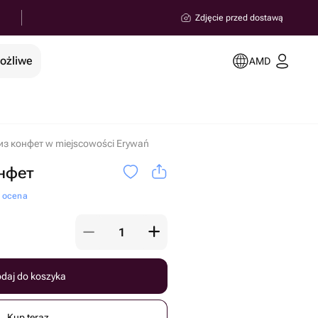
Zdjęcie przed dostawą
możliwe
AMD
з конфет w miejscowości Erywań
нфет
a ocena
daj do koszyka
Kup teraz