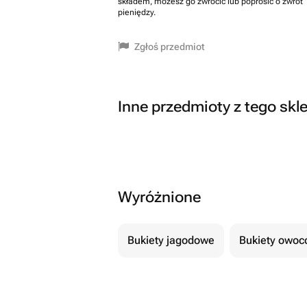
składem, możesz go zwrócić lub poprosić o zwrot
pieniędzy.
Zgłoś przedmiot
Inne przedmioty z tego skl
Wyróżnione
Bukiety jagodowe
Bukiety owo