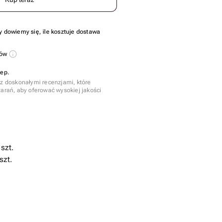
y dowiemy się, ile kosztuje dostawa
sów
lep.
 z doskonałymi recenzjami, które
tarań, aby oferować wysokiej jakości
szt.
szt.