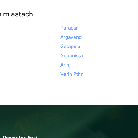
h miastach
Paracar
Argavand
Getapnia
Gehanista
Arinj
Verin Pthni
Przydatne linki