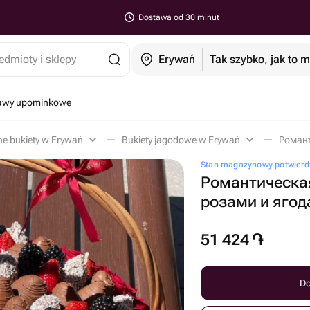
Dostawa od 30 minut
edmioty i sklepy
Erywań
Tak szybko, jak to 
tawy upominkowe
ne bukiety w Erywań
Bukiety jagodowe w Erywań
Stan magazynowy potwierdz
Романтическая
розами и яго
51 424
֏
Do