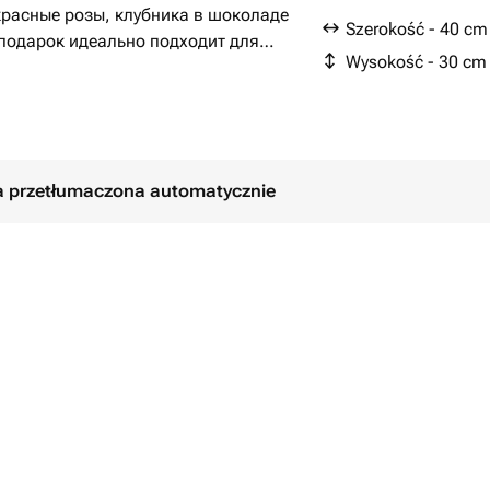
красные розы, клубника в шоколаде
Szerokość - 40 cm
 подарок идеально подходит для
Wysokość - 30 cm
ния, годовщина или просто знак
бовью и заботой, чтобы каждый
ła przetłumaczona automatycznie