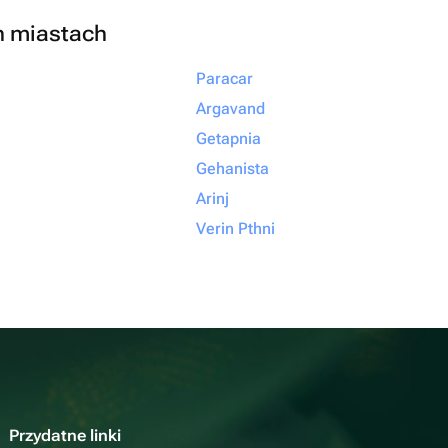
h miastach
Paracar
Argavand
Getapnia
Gehanista
Arinj
Verin Pthni
Przydatne linki