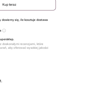
Kup teraz
y dowiemy się, ile kosztuje dostawa
us
Supersklep.
 z doskonałymi recenzjami, które
tarań, aby oferować wysokiej jakości
t.
zt.
e - 30 szt.