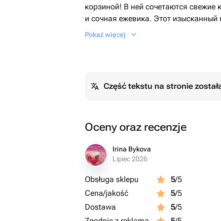
корзиной! В ней сочетаются свежие 
и сочная ежевика. Этот изысканный
особых случаев, будь то день рожде
Pokaż więcej
внимания. Корзина оформлена с лю
момент стал особенным.
Część tekstu na stronie zosta
Oceny oraz recenzje
Irina Bykova
Lipiec 2026
Obsługa sklepu
5
/5
Cena/jakość
5
/5
Dostawa
5
/5
Zgodnie z reklamą
5
/5