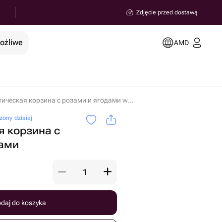
Zdjęcie przed dostawą
możliwe
AMD
Романтическая корзина с розами и ягодами w miejscowości Erywań
ony dzisiaj
 корзина с
дами
daj do koszyka