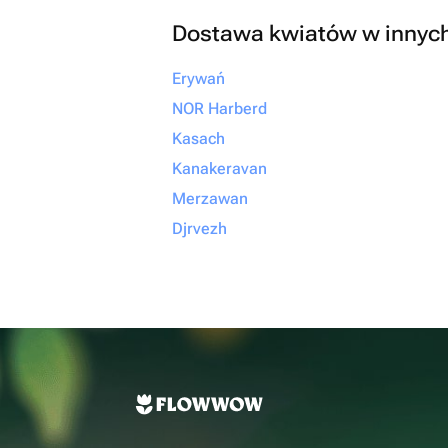
Dostawa kwiatów w innyc
Erywań
NOR Harberd
Kasach
Kanakeravan
Merzawan
Djrvezh