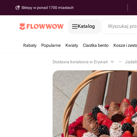
Sklepy w ponad 1700 miastach
Katalog
Wyszukaj prz
Rabaty
Popularne
Kwiaty
Ciastka bento
Kosze i zes
Dostawa kwiatowa w Erywań
Jadal