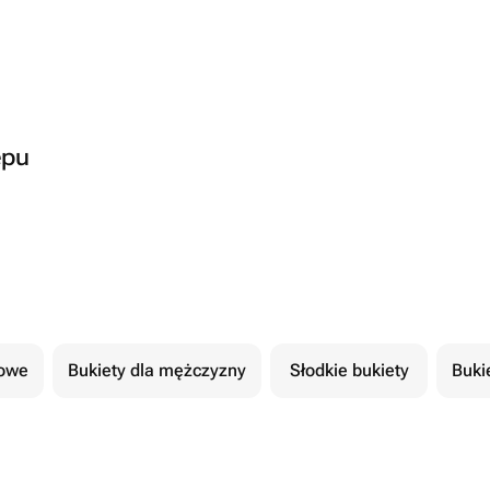
epu
cowe
Bukiety dla mężczyzny
Słodkie bukiety
Buki