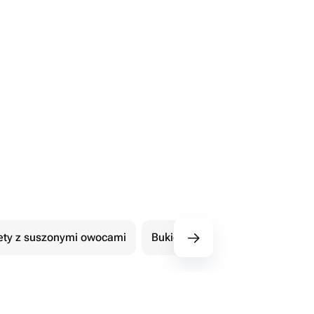
ety z suszonymi owocami
Bukiety z czekoladowymi kwiat