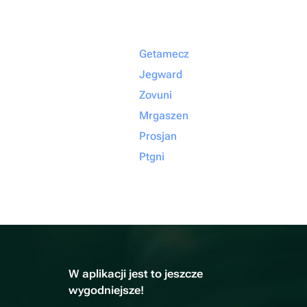
Getamecz
Jegward
Zovuni
Mrgaszen
Prosjan
Ptgni
W aplikacji jest to jeszcze
wygodniejsze!