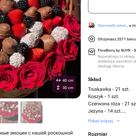
Wprowadź adres
, a m
Otrzymasz 2571 bon
FlowBerry by BUYR - 
Supersklepy to sklepy
dokładają wszelkich s
obsługę klienta.
Skład
40 cm
30 cm
Truskawka - 21 szt.
Koszyk - 1 szt.
Czerwona róża - 21 sz
Jeżyna - 14 szt.
Oaza florystyczna - 1 s
Pokaż więcej
Truskawki w czekoladzi
мые эмоции с нашей роскошной
Rozmiar