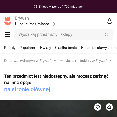
Sklepy w ponad 1700 miastach
Erywań
Ulica, numer, miasto
Wyszukaj przedmioty i sklepy
Rabaty
Popularne
Kwiaty
Ciastka bento
Kosze i zestawy upo
Dostawa kwiatowa w Erywań
Jadalne bukiety w Erywań
Ten przedmiot jest niedostępny, ale możesz zerknąć
na inne opcje
na stronie głównej