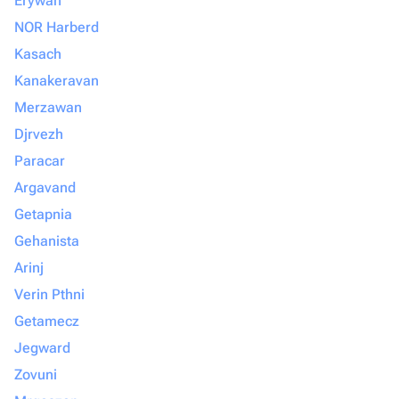
Erywań
NOR Harberd
Kasach
Kanakeravan
Merzawan
Djrvezh
Paracar
Argavand
Getapnia
Gehanista
Arinj
Verin Pthni
Getamecz
Jegward
Zovuni