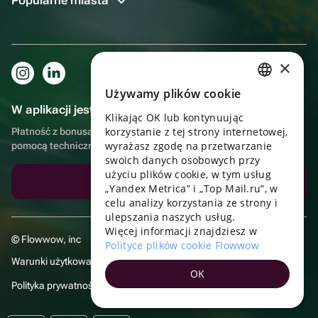
Popularne miasta
×
Używamy plików cookie
RUSSIAN
W aplikacji jest to jeszcze wygodniejsze!
Klikając OK lub kontynuując
ENGLISH
korzystanie z tej strony internetowej,
Płatność z bonusami, samodzielna dostawa, wygodny czat z
UKRAINIAN
wyrażasz zgodę na przetwarzanie
pomocą techniczną
swoich danych osobowych przy
PORTUGUESE
użyciu plików cookie, w tym usług
Pobierz aplikację
„Yandex Metrica” i „Top Mail.ru”, w
SPANISH
celu analizy korzystania ze strony i
ulepszania naszych usług.
HUNGARIAN
Więcej informacji znajdziesz w
© Flowwow, inc
ITALIAN
Polityce plików cookie Flowwow
Warunki użytkowania
FRENCH
OK
Polityka prywatności
TURKISH
GERMAN