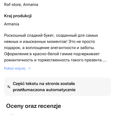
Raf-store, Armenia
Kraj produkcji
Armenia
Роскошный сладкий букет, созданный для самых
нежных и изысканных моментов! Это не просто
подарок, а воплощение элегантности и заботы.
Оформление в красно-белой гамме подчеркивает
романтичность и торжественность такого презента.
Такой букет станет идеальным выражением чувств на
Pokaż więcej
любой праздник, будь то День рождения, годовщина
или просто желание
Część tekstu na stronie została
сделать день особенным!
przetłumaczona automatycznie
Oceny oraz recenzje