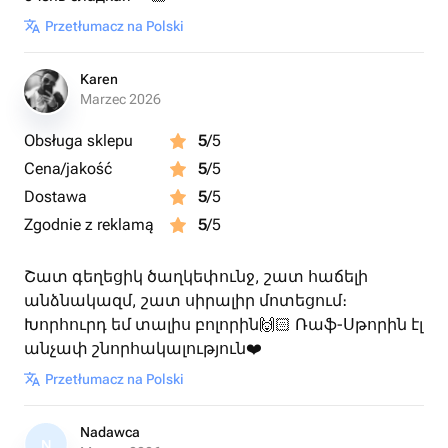
Przetłumacz na Polski
Karen
Marzec 2026
Obsługa sklepu
5
/5
Cena/jakość
5
/5
Dostawa
5
/5
Zgodnie z reklamą
5
/5
Շատ գեղեցիկ ծաղկեփունջ, շատ հաճելի
անձնակազմ, շատ սիրալիր մոտեցում։
Խորհուրդ եմ տալիս բոլորին🙌🏻 Ռաֆ-Սթորին էլ
անչափ շնորհակալություն❤️
Przetłumacz na Polski
Nadawca
N