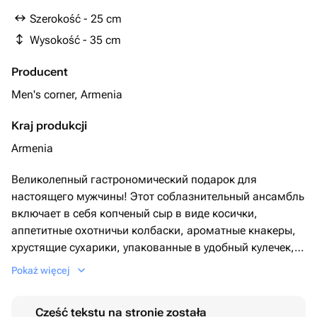
Szerokość - 25 cm
Wysokość - 35 cm
Producent
Men's corner, Armenia
Kraj produkcji
Armenia
Великолепный гастрономический подарок для
настоящего мужчины! Этот соблазнительный ансамбль
включает в себя копченый сыр в виде косички,
аппетитные охотничьи колбаски, ароматные кнакеры,
хрустящие сухарики, упакованные в удобный кулечек, и
острый перец чили. А завершением станет утонченный
Pokaż więcej
аромат свежего розмарина. Все это — идеальная
комбинация для любителя вкусно и оригинально
Część tekstu na stronie została
поесть!