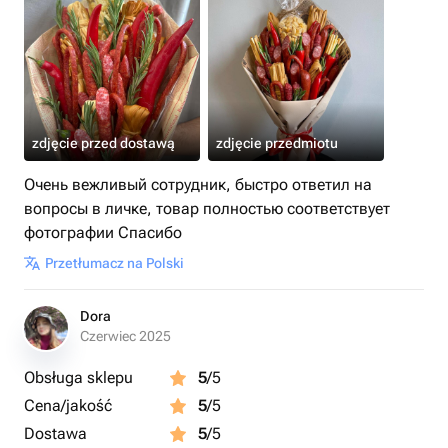
zdjęcie przed dostawą
zdjęcie przedmiotu
Очень вежливый сотрудник, быстро ответил на
вопросы в личке, товар полностью соответствует
фотографии Спасибо
Przetłumacz na Polski
Dora
Czerwiec 2025
Obsługa sklepu
5
/5
Cena/jakość
5
/5
Dostawa
5
/5