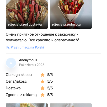
zdjęcie przed dostawą
zdjęcie przedmiotu
Очень приятное отношение к заказчику и
получателю. Все красиво и оперативно💯
Przetłumacz na Polski
Anonymous
A
Październik 2025
Obsługa sklepu
5
/5
Cena/jakość
5
/5
Dostawa
5
/5
Zgodnie z reklamą
5
/5