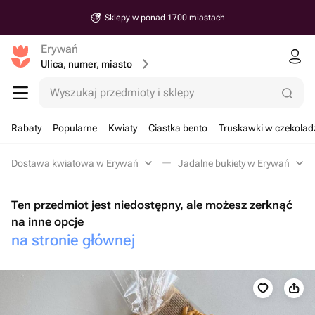
Sklepy w ponad 1700 miastach
Erywań
Ulica, numer, miasto
Wyszukaj przedmioty i sklepy
Rabaty
Popularne
Kwiaty
Ciastka bento
Truskawki w czekolad
Dostawa kwiatowa w Erywań
Jadalne bukiety w Erywań
Ten przedmiot jest niedostępny, ale możesz zerknąć
na inne opcje
na stronie głównej