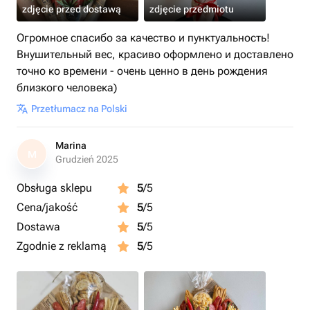
zdjęcie przed dostawą
zdjęcie przedmiotu
Огромное спасибо за качество и пунктуальность!
Внушительный вес, красиво оформлено и доставлено
точно ко времени - очень ценно в день рождения
близкого человека)
Przetłumacz na Polski
Marina
M
Grudzień 2025
Obsługa sklepu
5
/5
Cena/jakość
5
/5
Dostawa
5
/5
Zgodnie z reklamą
5
/5