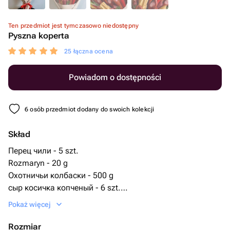
Ten przedmiot jest tymczasowo niedostępny
Pyszna koperta
25 łączna ocena
Powiadom o dostępności
6 osób przedmiot dodany do swoich kolekcji
Skład
Перец чили - 5 szt.
Rozmaryn - 20 g
Охотничьи колбаски - 500 g
сыр косичка копченый - 6 szt.
chrupki w rożku - 1 szt.
Pokaż więcej
кнакеры - 160 g
Rozmiar