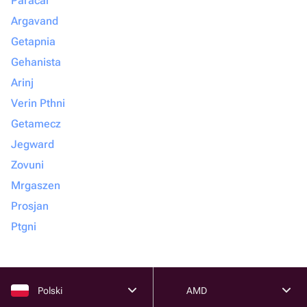
Paracar
Argavand
Getapnia
Gehanista
Arinj
Verin Pthni
Getamecz
Jegward
Zovuni
Mrgaszen
Prosjan
Ptgni
Polski
AMD