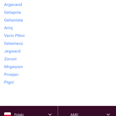
Argavand
Getapnia
Gehanista
Arinj
Verin Pthni
Getamecz
Jegward
Zovuni
Mrgaszen
Prosjan
Ptgni
Polski
AMD