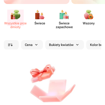
Wszystkie prze​
Świece
Świece
Wazony
dmioty
zapachowe
ko
Cena
Bukiety kwiatów
Kolor buk