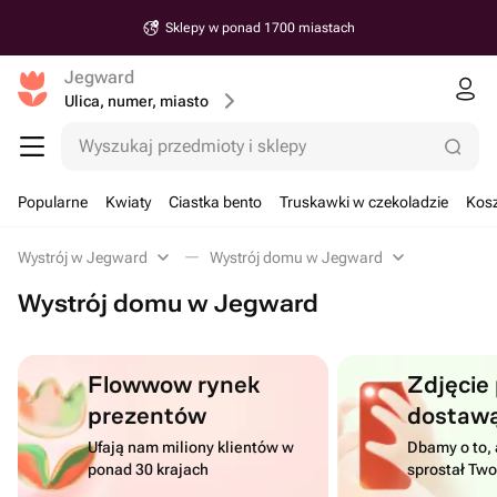
Sklepy w ponad 1700 miastach
Jegward
Ulica, numer, miasto
Wyszukaj przedmioty i sklepy
Popularne
Kwiaty
Ciastka bento
Truskawki w czekoladzie
Kosz
Wystrój w Jegward
Wystrój domu w Jegward
Wystrój domu w Jegward
Flowwow rynek
Zdjęcie
prezentów
dostaw
Ufają nam miliony klientów w
Dbamy o to, 
ponad 30 krajach
sprostał Tw