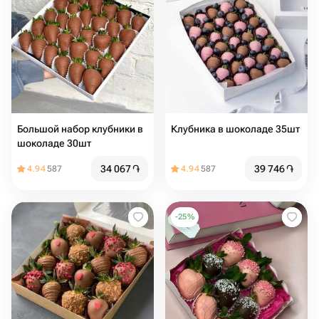
Большой набор клубники в
Клубника в шоколаде 35шт
шоколаде 30шт
34 067
֏
39 746
֏
4.94
587
4.94
587
-
25
%