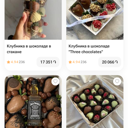
Клубника в шоколаде в
Клубника в шоколаде
стакане
"Three chocolates"
17 351
֏
20 066
֏
4.94
236
4.94
236