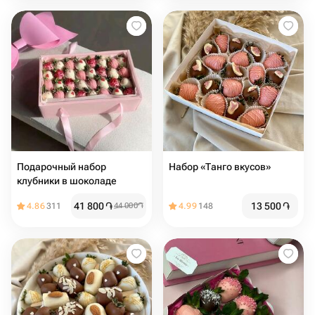
Подарочный набор
Набор «Танго вкусов»
клубники в шоколаде
41 800
֏
13 500
֏
4.86
311
44 000
֏
4.99
148