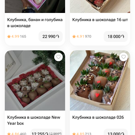
Клубника, банан и голубика
Клубника в шоколаде 16 шт
в шоколаде
22 990
֏
18 000
֏
4.99
165
4.91
970
Клубника в шоколаде New
Клубника в шоколаде 026
Year box
12 255
֏
13 000
֏
4.86
460
12 900
֏
4.85
213