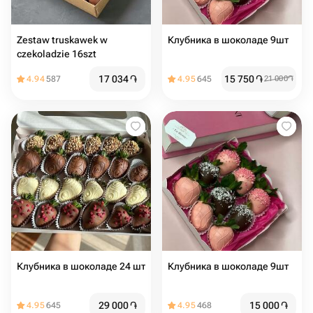
Zestaw truskawek w
Клубника в шоколаде 9шт
czekoladzie 16szt
17 034
֏
15 750
֏
4.94
587
4.95
645
21 000
֏
Клубника в шоколаде 24 шт
Клубника в шоколаде 9шт
29 000
֏
15 000
֏
4.95
645
4.95
468