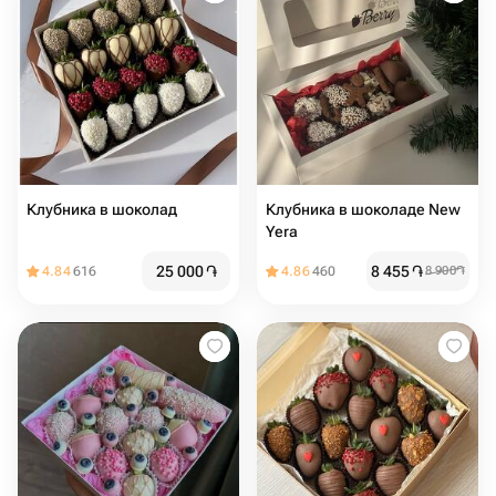
Клубника в шоколад
Клубника в шоколаде New
Yera
25 000
֏
8 455
֏
4.84
616
4.86
460
8 900
֏