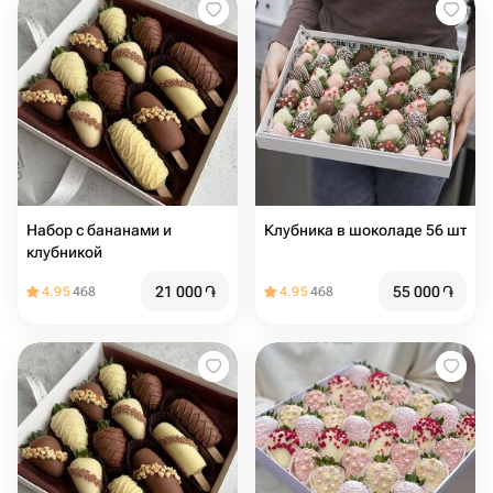
Набор с бананами и
Клубника в шоколаде 56 шт
клубникой ️
21 000
֏
55 000
֏
4.95
468
4.95
468