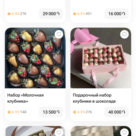
29 000
֏
16 000
֏
4.96
276
4.94
451
Набор «Молочная
Подарочный набор
клубника»
клубники в шоколаде
13 500
֏
40 000
֏
4.99
148
4.96
276