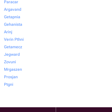
Paracar
Argavand
Getapnia
Gehanista
Arinj
Verin Pthni
Getamecz
Jegward
Zovuni
Mrgaszen
Prosjan
Ptgni