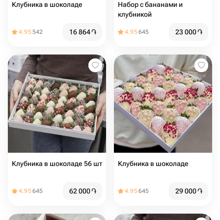
Клубника в шоколаде
Набор с бананами и
клубникой
16 864
֏
23 000
֏
4.95
542
4.95
645
Клубника в шоколаде 56 шт
Клубника в шоколаде
62 000
֏
29 000
֏
4.95
645
4.95
645