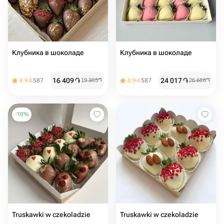
Клубника в шоколаде
Клубника в шоколаде
16 409
֏
24 017
֏
4.94
587
19 305
֏
4.94
587
26 686
֏
-
10
%
Truskawki w czekoladzie
Truskawki w czekoladzie