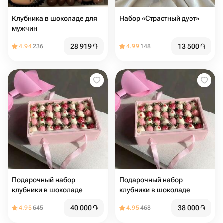
Клубника в шоколаде для
Набор «Страстный дуэт»
мужчин
28 919
֏
13 500
֏
4.94
236
4.99
148
Подарочный набор
Подарочный набор
клубники в шоколаде
клубники в шоколаде
40 000
֏
38 000
֏
4.95
645
4.95
468