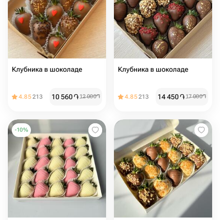
Клубника в шоколаде
Клубника в шоколаде
10 560
֏
14 450
֏
4.85
213
12 000
֏
4.85
213
17 000
֏
-
10
%