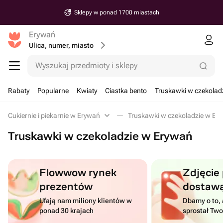
Sklepy w ponad 1700 miastach
Erywań
Ulica, numer, miasto
Wyszukaj przedmioty i sklepy
Rabaty
Popularne
Kwiaty
Ciastka bento
Truskawki w czekolad
Cukiernie i piekarnie w Erywań
Truskawki w czekoladzie w Er
Truskawki w czekoladzie w Erywań
Flowwow rynek
Zdjęcie
prezentów
dostaw
Ufają nam miliony klientów w
Dbamy o to, 
ponad 30 krajach
sprostał Tw