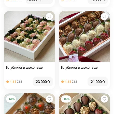
Клубника в шоколаде
Клубника в шоколаде
23 000
֏
21 000
֏
4.85
213
4.85
213
-
12
%
-
15
%