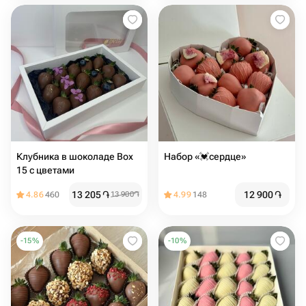
Клубника в шоколаде Box
Набор «💓сердце»
15 с цветами
13 205
֏
12 900
֏
4.86
460
13 900
֏
4.99
148
-
15
%
-
10
%