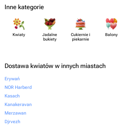
Inne kategorie
Kwiaty
Jadalne
Cukiernie i
Balony
bukiety
piekarnie
Dostawa kwiatów w innych miastach
Erywań
NOR Harberd
Kasach
Kanakeravan
Merzawan
Djrvezh