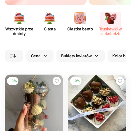
Wszystkie prze​
Ciasta
Ciastka bento
Truskawki w
dmioty
czeko​ladzie
cz
Cena
Bukiety kwiatów
Kolor buk
-
10
%
-
10
%