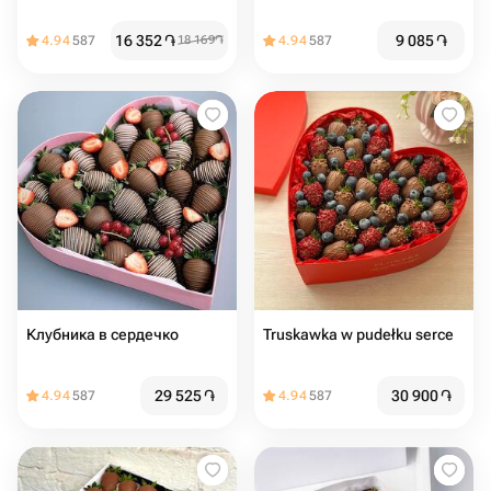
16 352
֏
9 085
֏
4.94
587
18 169
֏
4.94
587
Клубника в сердечко
Truskawka w pudełku serce
29 525
֏
30 900
֏
4.94
587
4.94
587