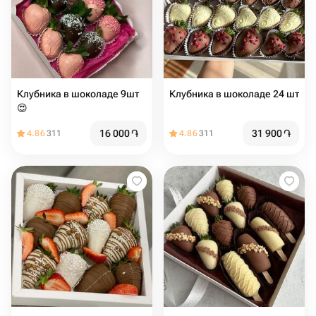
Клубника в шоколаде 9шт
Клубника в шоколаде 24 шт
😍
16 000
֏
31 900
֏
4.86
311
4.86
311