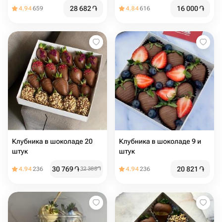
28 682
֏
16 000
֏
4.94
659
4.84
616
Клубника в шоколаде 20
Клубника в шоколаде 9 и
штук
штук
30 769
֏
20 821
֏
4.94
236
32 388
֏
4.94
236