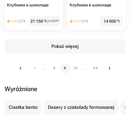
Клубника в шоколаде
Клубника в шоколаде
21 150
֏
14 000
֏
4.85
213
23 500
֏
4.85
213
Pokaż więcej
1
8
9
10
24
...
...
Wyróżnione
Ciastka bento
Desery z czekolady formowanej
Se