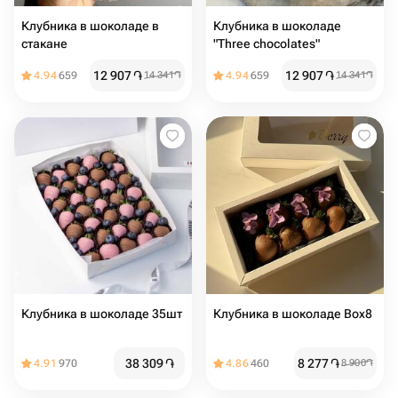
Клубника в шоколаде в
Клубника в шоколаде
стакане
"Three chocolates"
12 907
֏
12 907
֏
4.94
659
14 341
֏
4.94
659
14 341
֏
Клубника в шоколаде 35шт
Клубника в шоколаде Box8
38 309
֏
8 277
֏
4.91
970
4.86
460
8 900
֏