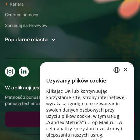
Kariera
Centrum pomocy
Sprzedaj na Flowwow
Popularne miasta
×
Używamy plików cookie
RUSSIAN
W aplikacji jest to jeszcze wygodniejsze!
Klikając OK lub kontynuując
ENGLISH
korzystanie z tej strony internetowej,
Płatność z bonusami, samodzielna dostawa, wygodny czat z
UKRAINIAN
wyrażasz zgodę na przetwarzanie
pomocą techniczną
swoich danych osobowych przy
PORTUGUESE
użyciu plików cookie, w tym usług
Pobierz aplikację
„Yandex Metrica” i „Top Mail.ru”, w
SPANISH
celu analizy korzystania ze strony i
ulepszania naszych usług.
HUNGARIAN