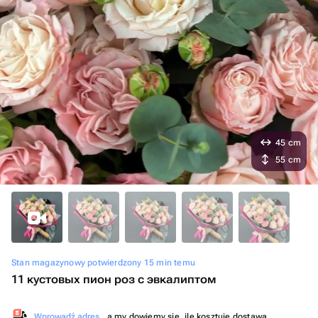
45 cm
55 cm
Stan magazynowy potwierdzony 15 min temu
11 кустовых пион роз с эвкалиптом
Wprowadź adres
, a my dowiemy się, ile kosztuje dostawa