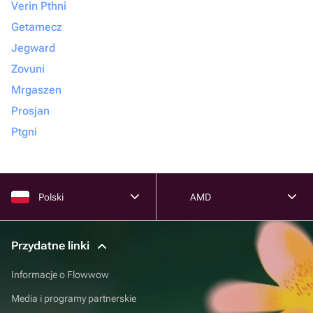
Verin Pthni
Getamecz
Jegward
Zovuni
Mrgaszen
Prosjan
Ptgni
Polski
AMD
Przydatne linki
Informacje o Flowwow
Media i programy partnerskie