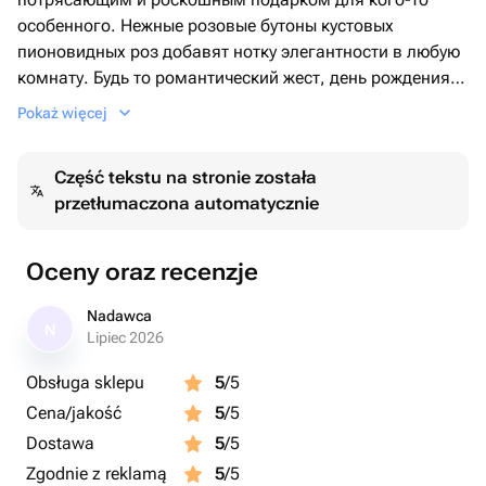
особенного. Нежные розовые бутоны кустовых
пионовидных роз добавят нотку элегантности в любую
комнату. Будь то романтический жест, день рождения
или просто чтобы украсить чей-то день, этот букет
Pokaż więcej
обязательно произведет впечатление.
Część tekstu na stronie została
przetłumaczona automatycznie
Oceny oraz recenzje
Nadawca
N
Lipiec 2026
Obsługa sklepu
5
/5
Cena/jakość
5
/5
Dostawa
5
/5
Zgodnie z reklamą
5
/5