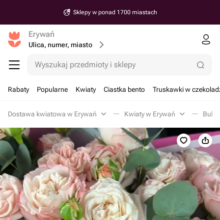
Sklepy w ponad 1700 miastach
Erywań
Ulica, numer, miasto
Wyszukaj przedmioty i sklepy
Rabaty
Popularne
Kwiaty
Ciastka bento
Truskawki w czekolad
Dostawa kwiatowa w Erywań
Kwiaty w Erywań
Bukie