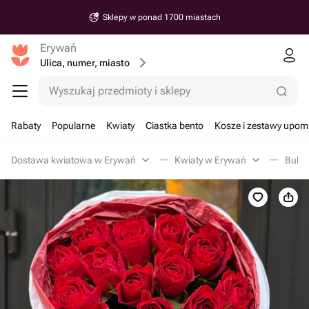
Sklepy w ponad 1700 miastach
Erywań
Ulica, numer, miasto
Wyszukaj przedmioty i sklepy
Rabaty
Popularne
Kwiaty
Ciastka bento
Kosze i zestawy upo
Dostawa kwiatowa w Erywań
Kwiaty w Erywań
Bukie