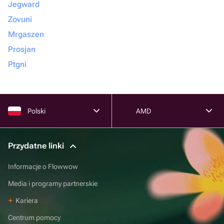
Jegward
Zovuni
Mrgaszen
Prosjan
Ptgni
Polski
AMD
Przydatne linki
Informacje o Flowwow
Media i programy partnerskie
Kariera
Centrum pomocy