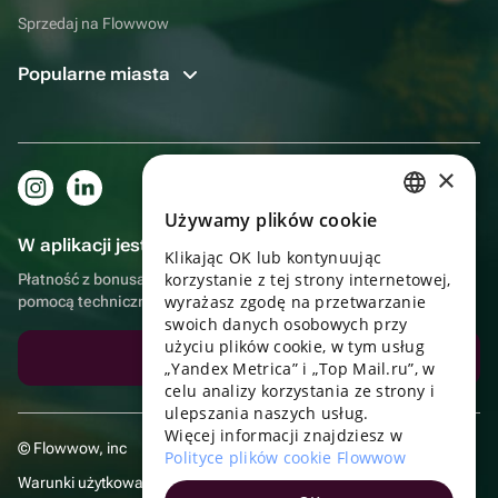
Sprzedaj na Flowwow
Popularne miasta
×
Używamy plików cookie
RUSSIAN
W aplikacji jest to jeszcze wygodniejsze!
Klikając OK lub kontynuując
ENGLISH
korzystanie z tej strony internetowej,
Płatność z bonusami, samodzielna dostawa, wygodny czat z
UKRAINIAN
wyrażasz zgodę na przetwarzanie
pomocą techniczną
swoich danych osobowych przy
PORTUGUESE
użyciu plików cookie, w tym usług
Pobierz aplikację
„Yandex Metrica” i „Top Mail.ru”, w
SPANISH
celu analizy korzystania ze strony i
ulepszania naszych usług.
HUNGARIAN
Więcej informacji znajdziesz w
© Flowwow, inc
ITALIAN
Polityce plików cookie Flowwow
Warunki użytkowania
FRENCH