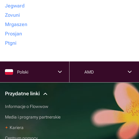
Jegward
Zovuni
Mrgaszen
Prosjan
Ptgni
Polski
AMD
Przydatne linki
Informacje o Flowwow
Media i programy partnerskie
Kariera
Centrum pomocy