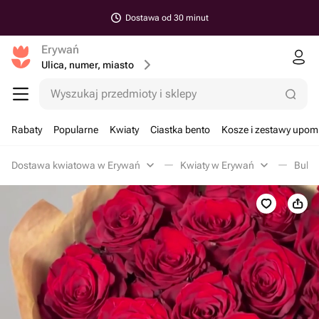
Dostawa od 30 minut
Erywań
Ulica, numer, miasto
Wyszukaj przedmioty i sklepy
Rabaty
Popularne
Kwiaty
Ciastka bento
Kosze i zestawy upo
Dostawa kwiatowa w Erywań
Kwiaty w Erywań
Bukie