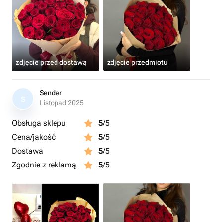
zdjęcie przed dostawą
zdjęcie przedmiotu
Sender
S
Listopad 2025
Obsługa sklepu
5
/5
Cena/jakość
5
/5
Dostawa
5
/5
Zgodnie z reklamą
5
/5