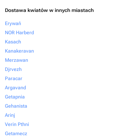
Dostawa kwiatów w innych miastach
Erywań
NOR Harberd
Kasach
Kanakeravan
Merzawan
Djrvezh
Paracar
Argavand
Getapnia
Gehanista
Arinj
Verin Pthni
Getamecz