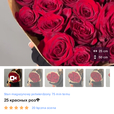
25 cm
50 cm
Stan magazynowy potwierdzony 75 min temu
25 красных роз️🌹
20 łączna ocena