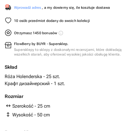
Wprowadź adres
, a my dowiemy się, ile kosztuje dostawa
10 osób przedmiot dodany do swoich kolekcji
Otrzymasz 1450 bonusów
FlowBerry by BUYR - Supersklep.
Supersklepy to sklepy z doskonałymi recenzjami, które dokładają
wszelkich starań, aby oferować wysokiej jakości obsługę klienta.
Skład
Róża Holenderska - 25 szt.
Крафт дизайнерский - 1 szt.
Rozmiar
Szerokość - 25 cm
Wysokość - 50 cm