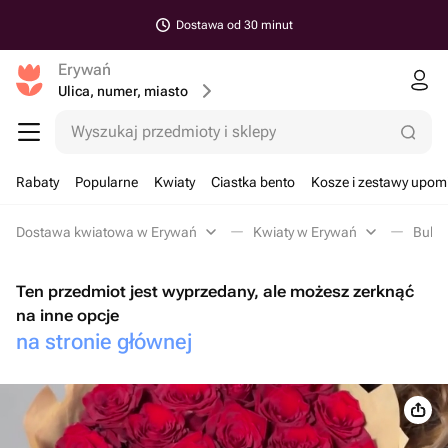
Dostawa od 30 minut
Erywań
Ulica, numer, miasto
Wyszukaj przedmioty i sklepy
Rabaty
Popularne
Kwiaty
Ciastka bento
Kosze i zestawy upo
Dostawa kwiatowa w Erywań
Kwiaty w Erywań
Bukie
Ten przedmiot jest wyprzedany, ale możesz zerknąć
na inne opcje
na stronie głównej