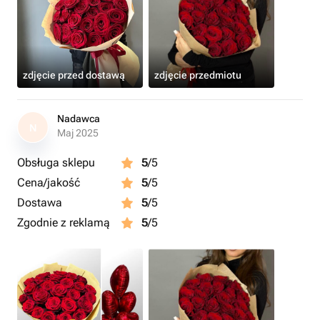
zdjęcie przed dostawą
zdjęcie przedmiotu
Nadawca
N
Maj 2025
Obsługa sklepu
5
/5
Cena/jakość
5
/5
Dostawa
5
/5
Zgodnie z reklamą
5
/5