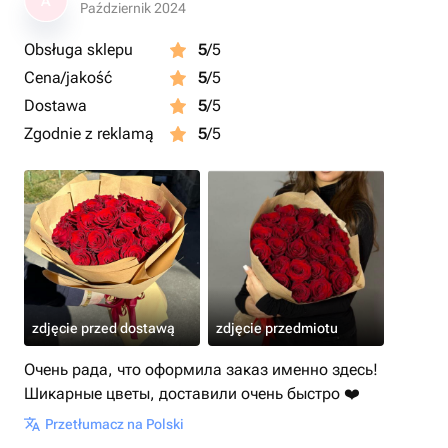
A
Październik 2024
Obsługa sklepu
5
/5
Cena/jakość
5
/5
Dostawa
5
/5
Zgodnie z reklamą
5
/5
zdjęcie przed dostawą
zdjęcie przedmiotu
Очень рада, что оформила заказ именно здесь!
Шикарные цветы, доставили очень быстро ❤️
Przetłumacz na Polski