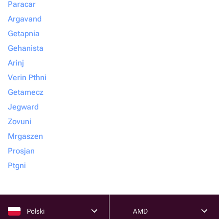
Paracar
Argavand
Getapnia
Gehanista
Arinj
Verin Pthni
Getamecz
Jegward
Zovuni
Mrgaszen
Prosjan
Ptgni
Polski
AMD