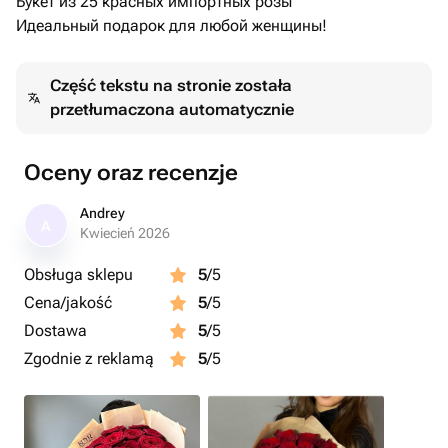
Букет из 25 красных импортных розы
Идеальный подарок для любой женщины!
Część tekstu na stronie została
przetłumaczona automatycznie
Oceny oraz recenzje
Andrey
A
Kwiecień 2026
Obsługa sklepu
5
/5
Cena/jakość
5
/5
Dostawa
5
/5
Zgodnie z reklamą
5
/5