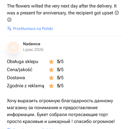
The flowers wilted the very next day after the delivery. It
was a present for anniversary, the recipient got upset 😕
😕
Przetłumacz na Polski
Nadawca
N
Lipiec 2026
Obsługa sklepu
5
/5
Cena/jakość
5
/5
Dostawa
5
/5
Zgodnie z reklamą
5
/5
Хочу выразить огромную благодарность данному
магазину за понимание и предоставление
информации. Букет собрали потрясающие торт
просто красивые и шикарный ! спасибо огромное!