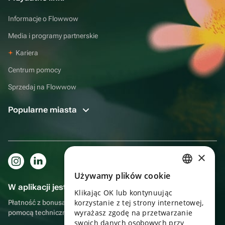
Informacje o Flowwow
Media i programy partnerskie
Kariera
Centrum pomocy
Sprzedaj na Flowwow
Popularne miasta
×
Używamy plików cookie
RUSSIAN
W aplikacji jest to jeszcze wygodniejsze!
Klikając OK lub kontynuując
ENGLISH
korzystanie z tej strony internetowej,
Płatność z bonusami, samodzielna dostawa, wygodny czat z
UKRAINIAN
wyrażasz zgodę na przetwarzanie
pomocą techniczną
swoich danych osobowych przy