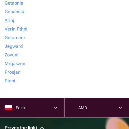
Getapnia
Gehanista
Arinj
Verin Pthni
Getamecz
Jegward
Zovuni
Mrgaszen
Prosjan
Ptgni
Polski
AMD
Przydatne linki