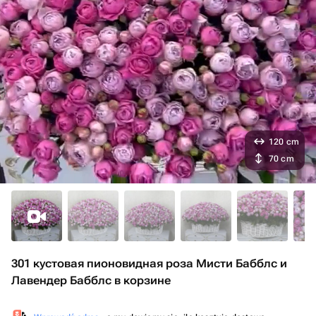
120 cm
70 cm
301 кустовая пионовидная роза Мисти Бабблс и
Лавендер Бабблс в корзине