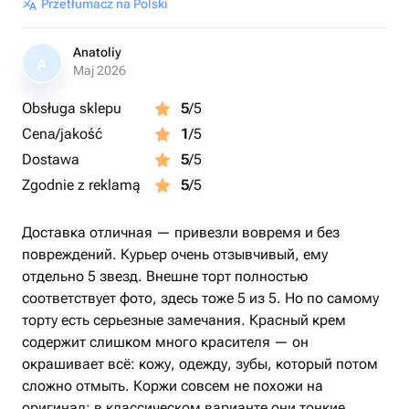
Przetłumacz na Polski
Anatoliy
A
Maj 2026
Obsługa sklepu
5
/5
Cena/jakość
1
/5
Dostawa
5
/5
Zgodnie z reklamą
5
/5
Доставка отличная — привезли вовремя и без
повреждений. Курьер очень отзывчивый, ему
отдельно 5 звезд. Внешне торт полностью
соответствует фото, здесь тоже 5 из 5. Но по самому
торту есть серьезные замечания. Красный крем
содержит слишком много красителя — он
окрашивает всё: кожу, одежду, зубы, который потом
сложно отмыть. Коржи совсем не похожи на
оригинал: в классическом варианте они тонкие,