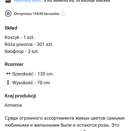
Wprowadź adres
, a my dowiemy się, ile kosztuje dostawa
Otrzymasz 15650 bonusów
Skład
Koszyk - 1 szt.
Róża piwonia - 301 szt.
биофлор - 3 szt.
Rozmiar
Szerokość - 120 cm
Wysokość - 70 cm
Kraj produkcji
Armenia
Среди огромного ассортимента живых цветов самыми
любимыми и желанными были и остаются розы. Это