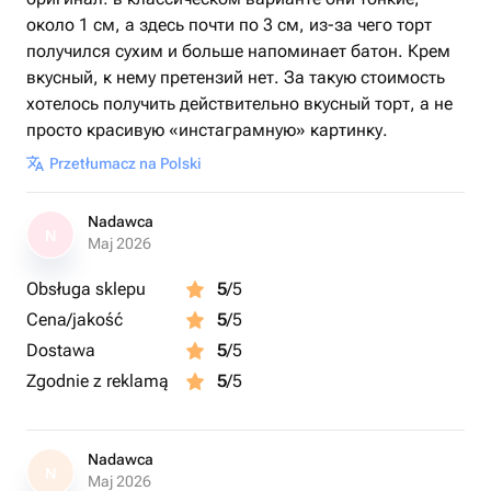
около 1 см, а здесь почти по 3 см, из-за чего торт
получился сухим и больше напоминает батон. Крем
вкусный, к нему претензий нет. За такую стоимость
хотелось получить действительно вкусный торт, а не
просто красивую «инстаграмную» картинку.
Przetłumacz na Polski
Nadawca
N
Maj 2026
Obsługa sklepu
5
/5
Cena/jakość
5
/5
Dostawa
5
/5
Zgodnie z reklamą
5
/5
Nadawca
N
Maj 2026