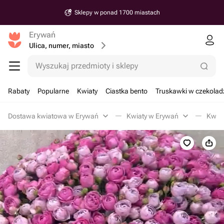
Sklepy w ponad 1700 miastach
Erywań
Ulica, numer, miasto
Wyszukaj przedmioty i sklepy
Rabaty
Popularne
Kwiaty
Ciastka bento
Truskawki w czekolad
Dostawa kwiatowa w Erywań
Kwiaty w Erywań
Kwiat