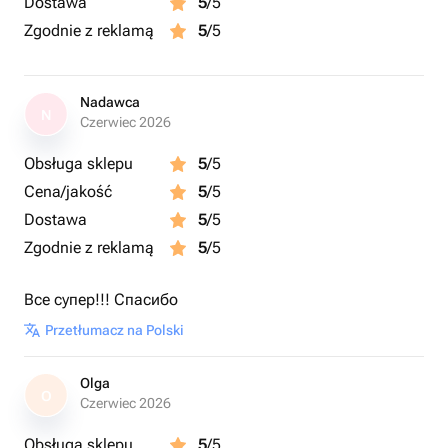
Dostawa
5
/5
Zgodnie z reklamą
5
/5
Nadawca
N
Czerwiec 2026
Obsługa sklepu
5
/5
Cena/jakość
5
/5
Dostawa
5
/5
Zgodnie z reklamą
5
/5
Все супер!!! Спасибо
Przetłumacz na Polski
Olga
O
Czerwiec 2026
Obsługa sklepu
5
/5