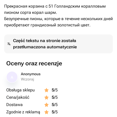
Прекрасная корзина с 51 Голландским коралловым
пионом сорта корал шарм.
Безупречные пионы, которые в течение нескольких дней
приобретают грандиозный золотистый цвет.
Część tekstu na stronie została
przetłumaczona automatycznie
Oceny oraz recenzje
Anonymous
A
Wczoraj
Obsługa sklepu
5
/5
Cena/jakość
5
/5
Dostawa
5
/5
Zgodnie z reklamą
5
/5