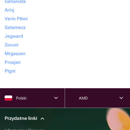
Gehanista
Arinj
Verin Pthni
Getamecz
Jegward
Zovuni
Mrgaszen
Prosjan
Ptgni
Polski
AMD
Przydatne linki