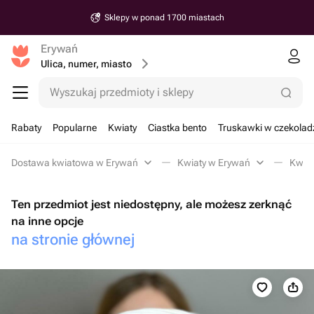
Sklepy w ponad 1700 miastach
Erywań
Ulica, numer, miasto
Wyszukaj przedmioty i sklepy
Rabaty
Popularne
Kwiaty
Ciastka bento
Truskawki w czekolad
Dostawa kwiatowa w Erywań
Kwiaty w Erywań
Kwiat
Ten przedmiot jest niedostępny, ale możesz zerknąć
na inne opcje
na stronie głównej