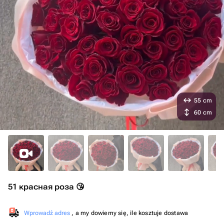
55 cm
60 cm
51 красная роза 😘
Wprowadź adres
, a my dowiemy się, ile kosztuje dostawa