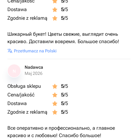
Cena/jakość
5
/5
Dostawa
5
/5
Zgodnie z reklamą
5
/5
Шикарный букет! Цветы свежие, выглядит очень
красиво. Доставили вовремя. Большое спасибо!
Przetłumacz na Polski
Nadawca
N
Maj 2026
Obsługa sklepu
5
/5
Cena/jakość
5
/5
Dostawa
5
/5
Zgodnie z reklamą
5
/5
Все оперативно и профессионально, а главное
красиво и с любовью! Спасибо большое!