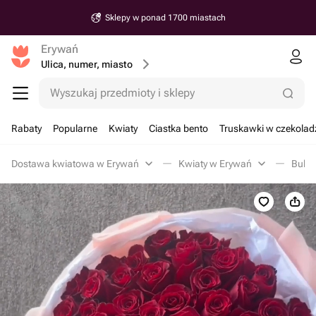
Sklepy w ponad 1700 miastach
Erywań
Ulica, numer, miasto
Wyszukaj przedmioty i sklepy
Rabaty
Popularne
Kwiaty
Ciastka bento
Truskawki w czekolad
Dostawa kwiatowa w Erywań
Kwiaty w Erywań
Bukie