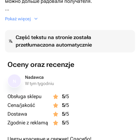
можно дольше радовали получателя.
Отличное решение подарка на любое торжество!
Pokaż więcej
Część tekstu na stronie została
przetłumaczona automatycznie
Oceny oraz recenzje
Nadawca
N
W tym tygodniu
Obsługa sklepu
5
/5
Cena/jakość
5
/5
Dostawa
5
/5
Zgodnie z reklamą
5
/5
Цветы красивые и свежие! Спасибо!