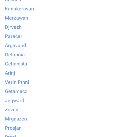
Kanakeravan
Merzawan
Djrvezh
Paracar
Argavand
Getapnia
Gehanista
Arinj
Verin Pthni
Getamecz
Jegward
Zovuni
Mrgaszen
Prosjan