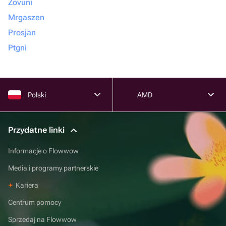
Zovuni
Mrgaszen
Prosjan
Ptgni
Polski
AMD
Przydatne linki
Informacje o Flowwow
Media i programy partnerskie
Kariera
Centrum pomocy
Sprzedaj na Flowwow