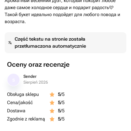
Ароматный весенний дуэт, который покорит любое
даже самое холодное сердце и подарит радость🩷
Такой букет идеально подойдет для любого повода и
возраста.
Część tekstu na stronie została
przetłumaczona automatycznie
Oceny oraz recenzje
Sender
S
Sierpień 2026
Obsługa sklepu
5
/5
Cena/jakość
5
/5
Dostawa
5
/5
Zgodnie z reklamą
5
/5