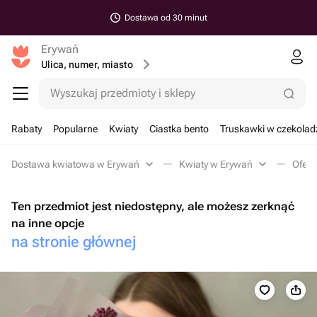
Dostawa od 30 minut
Erywań
Ulica, numer, miasto
Wyszukaj przedmioty i sklepy
Rabaty
Popularne
Kwiaty
Ciastka bento
Truskawki w czekolad
Dostawa kwiatowa w Erywań
Kwiaty w Erywań
Ofert
Ten przedmiot jest niedostępny, ale możesz zerknąć
na inne opcje
na stronie głównej