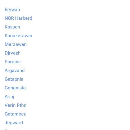
Erywań
NOR Harberd
Kasach
Kanakeravan
Merzawan
Djrvezh
Paracar
Argavand
Getapnia
Gehanista
Arinj
Verin Pthni
Getamecz
Jegward