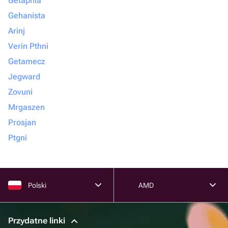
Getapnia
Gehanista
Arinj
Verin Pthni
Getamecz
Jegward
Zovuni
Mrgaszen
Prosjan
Ptgni
Polski
AMD
Przydatne linki