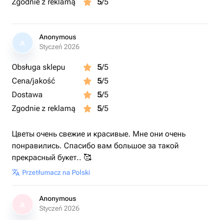
Zgodnie z reklamą
5
/5
Anonymous
A
Styczeń 2026
Obsługa sklepu
5
/5
Cena/jakość
5
/5
Dostawa
5
/5
Zgodnie z reklamą
5
/5
Цветы очень свежие и красивые. Мне они очень
понравились. Спасибо вам большое за такой
прекрасный букет.. 🥰
Przetłumacz na Polski
Anonymous
A
Styczeń 2026