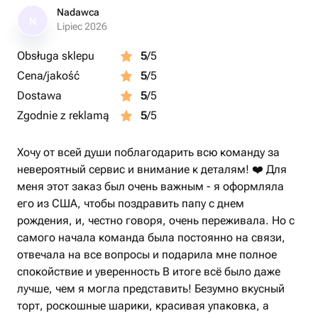
Nadawca
N
Lipiec 2026
Obsługa sklepu
5
/5
Cena/jakość
5
/5
Dostawa
5
/5
Zgodnie z reklamą
5
/5
Хочу от всей души поблагодарить всю команду за
невероятный сервис и внимание к деталям! ❤️ Для
меня этот заказ был очень важным - я оформляла
его из США, чтобы поздравить папу с днем
рождения, и, честно говоря, очень переживала. Но с
самого начала команда была постоянно на связи,
отвечала на все вопросы и подарила мне полное
спокойствие и уверенность В итоге всё было даже
лучше, чем я могла представить! Безумно вкусный
торт, роскошные шарики, красивая упаковка, а