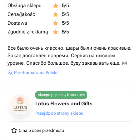
Obsługa sklepu
5
/5
Cena/jakość
5
/5
Dostawa
5
/5
Zgodnie z reklamą
5
/5
Все было очень классно, шары были очень красивые.
Заказ доставлен вовремя. Сервис на высшем
уровне. Спасибо большое, буду заказывать еще. 🤗
Przetłumacz na Polski
Akceptuje punkty bonusowe
Lotus Flowers and Gifts
Przejdź do strony sklepu
5 na 5
ocen przedmiotu