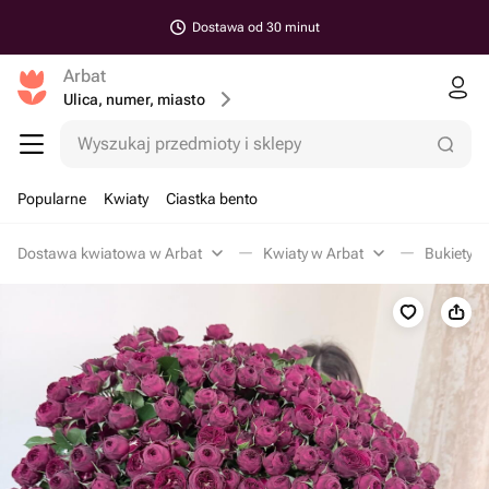
Dostawa od 30 minut
Arbat
Ulica, numer, miasto
Wyszukaj przedmioty i sklepy
Popularne
Kwiaty
Ciastka bento
Dostawa kwiatowa w Arbat
Kwiaty w Arbat
Bukiety z