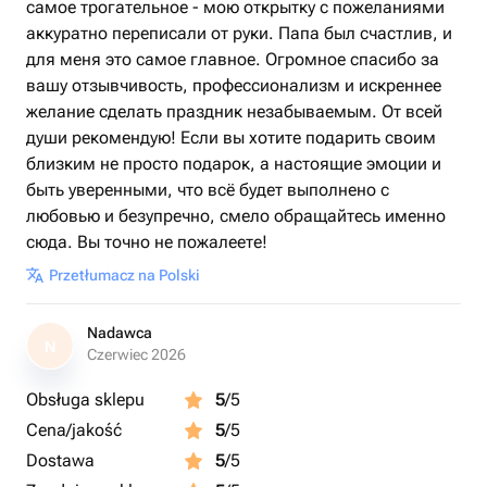
самое трогательное - мою открытку с пожеланиями
аккуратно переписали от руки. Папа был счастлив, и
для меня это самое главное. Огромное спасибо за
вашу отзывчивость, профессионализм и искреннее
желание сделать праздник незабываемым. От всей
души рекомендую! Если вы хотите подарить своим
близким не просто подарок, а настоящие эмоции и
быть уверенными, что всё будет выполнено с
любовью и безупречно, смело обращайтесь именно
сюда. Вы точно не пожалеете!
Przetłumacz na Polski
Nadawca
N
Czerwiec 2026
Obsługa sklepu
5
/5
Cena/jakość
5
/5
Dostawa
5
/5