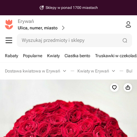
Sklepy w ponad 1700 miastach
Erywań
Ulica, numer, miasto
Wyszukaj przedmioty i sklepy
Rabaty
Popularne
Kwiaty
Ciastka bento
Truskawki w czekolad
Dostawa kwiatowa w Erywań
Kwiaty w Erywań
Bukie