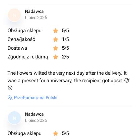
Nadawca
N
Lipiec 2026
Obsługa sklepu
5
/5
Cena/jakość
1
/5
Dostawa
5
/5
Zgodnie z reklamą
2
/5
The flowers wilted the very next day after the delivery. It
was a present for anniversary, the recipient got upset 😕
😕
Przetłumacz na Polski
Nadawca
N
Lipiec 2026
Obsługa sklepu
5
/5