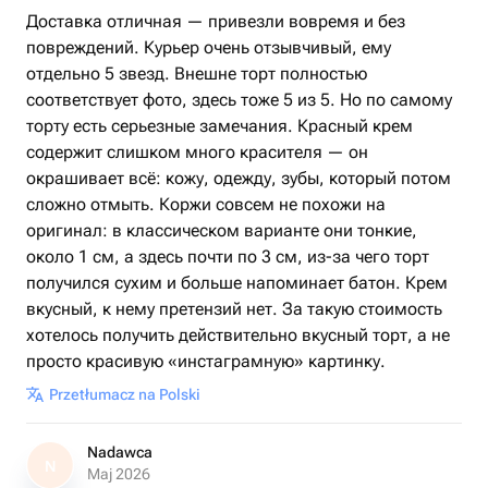
Доставка отличная — привезли вовремя и без
повреждений. Курьер очень отзывчивый, ему
отдельно 5 звезд. Внешне торт полностью
соответствует фото, здесь тоже 5 из 5. Но по самому
торту есть серьезные замечания. Красный крем
содержит слишком много красителя — он
окрашивает всё: кожу, одежду, зубы, который потом
сложно отмыть. Коржи совсем не похожи на
оригинал: в классическом варианте они тонкие,
около 1 см, а здесь почти по 3 см, из-за чего торт
получился сухим и больше напоминает батон. Крем
вкусный, к нему претензий нет. За такую стоимость
хотелось получить действительно вкусный торт, а не
просто красивую «инстаграмную» картинку.
Przetłumacz na Polski
Nadawca
N
Maj 2026