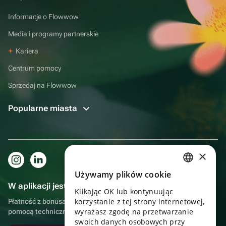
Informacje o Flowwow
Media i programy partnerskie
Kariera
Centrum pomocy
Sprzedaj na Flowwow
Popularne miasta
×
Używamy plików cookie
RUSSIAN
W aplikacji jest to jeszcze wygodniejsze!
Klikając OK lub kontynuując
ENGLISH
korzystanie z tej strony internetowej,
Płatność z bonusami, samodzielna dostawa, wygodny czat z
UKRAINIAN
wyrażasz zgodę na przetwarzanie
pomocą techniczną
swoich danych osobowych przy