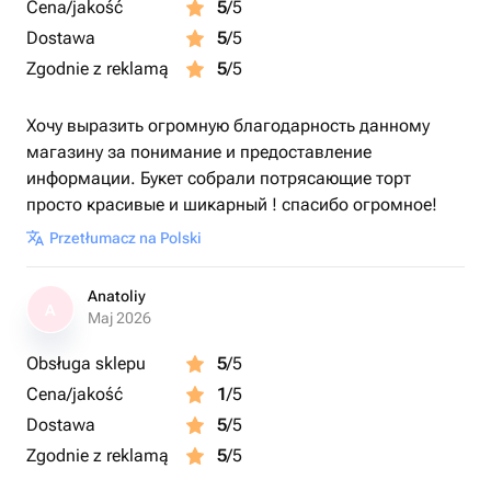
Cena/jakość
5
/5
Dostawa
5
/5
Zgodnie z reklamą
5
/5
Хочу выразить огромную благодарность данному
магазину за понимание и предоставление
информации. Букет собрали потрясающие торт
просто красивые и шикарный ! спасибо огромное!
Przetłumacz na Polski
Anatoliy
A
Maj 2026
Obsługa sklepu
5
/5
Cena/jakość
1
/5
Dostawa
5
/5
Zgodnie z reklamą
5
/5