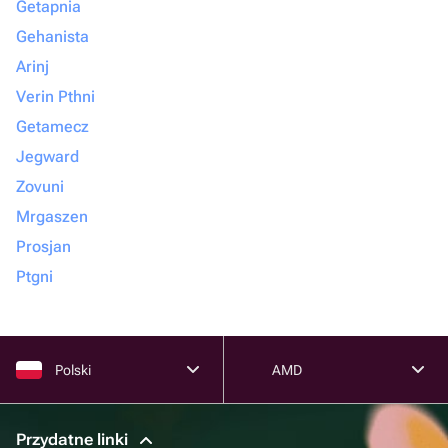
Getapnia
Gehanista
Arinj
Verin Pthni
Getamecz
Jegward
Zovuni
Mrgaszen
Prosjan
Ptgni
Polski
AMD
Przydatne linki