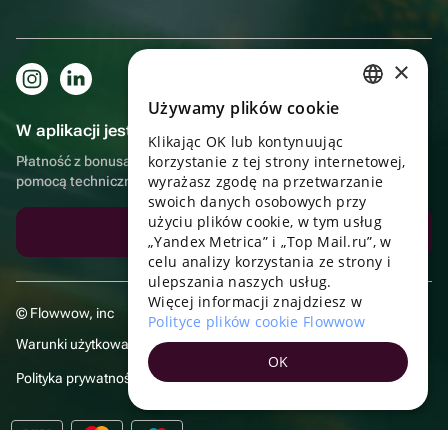
×
Używamy plików cookie
RUSSIAN
W aplikacji jest to jeszcze wygodniejsze!
Klikając OK lub kontynuując
ENGLISH
korzystanie z tej strony internetowej,
Płatność z bonusami, samodzielna dostawa, wygodny czat z
UKRAINIAN
wyrażasz zgodę na przetwarzanie
pomocą techniczną
swoich danych osobowych przy
PORTUGUESE
użyciu plików cookie, w tym usług
Pobierz aplikację
„Yandex Metrica” i „Top Mail.ru”, w
SPANISH
celu analizy korzystania ze strony i
ulepszania naszych usług.
HUNGARIAN
Więcej informacji znajdziesz w
© Flowwow, inc
ITALIAN
Polityce plików cookie Flowwow
Warunki użytkowania
FRENCH
OK
Polityka prywatności
TURKISH
GERMAN