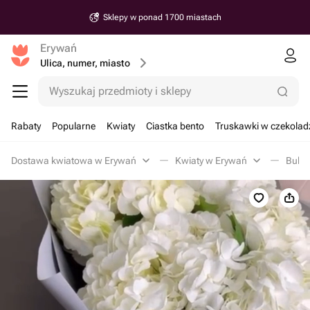
Sklepy w ponad 1700 miastach
Erywań
Ulica, numer, miasto
Wyszukaj przedmioty i sklepy
Rabaty
Popularne
Kwiaty
Ciastka bento
Truskawki w czekolad
Dostawa kwiatowa w Erywań
Kwiaty w Erywań
Bukie