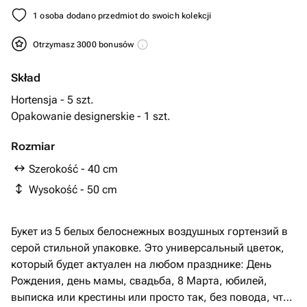
1 osoba dodano przedmiot do swoich kolekcji
Otrzymasz 3000 bonusów
Skład
Hortensja - 5 szt.
Opakowanie designerskie - 1 szt.
Rozmiar
Szerokość - 40 cm
Wysokość - 50 cm
Букет из 5 белых белоснежных воздушных гортензий в
серой стильной упаковке. Это универсальный цветок,
который будет актуален на любом празднике: День
Рождения, день мамы, свадьба, 8 Марта, юбилей,
выписка или крестины или просто так, без повода, что