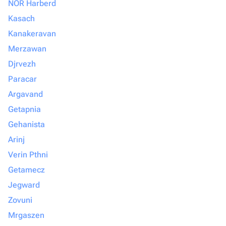
NOR Harberd
Kasach
Kanakeravan
Merzawan
Djrvezh
Paracar
Argavand
Getapnia
Gehanista
Arinj
Verin Pthni
Getamecz
Jegward
Zovuni
Mrgaszen