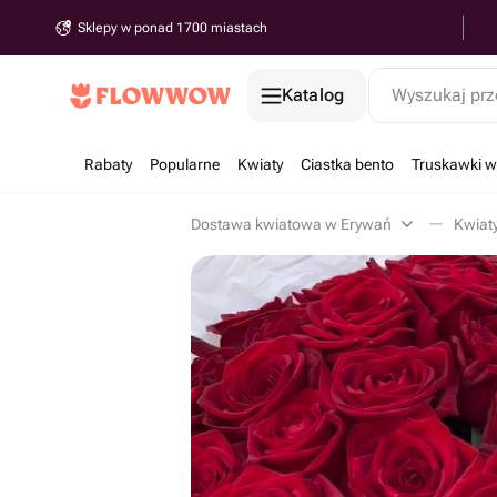
Sklepy w ponad 1700 miastach
Katalog
Wyszukaj prz
Rabaty
Popularne
Kwiaty
Ciastka bento
Truskawki w
Dostawa kwiatowa w Erywań
Kwiat