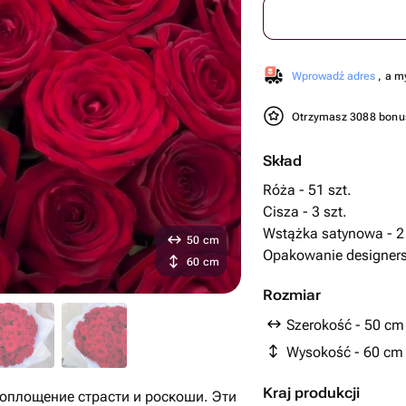
Wprowadź adres
, a m
Otrzymasz 3088 bon
Skład
Róża - 51 szt.
Cisza - 3 szt.
Wstążka satynowa - 2 
50 cm
Opakowanie designersk
60 cm
Rozmiar
Szerokość - 50 cm
Wysokość - 60 cm
Kraj produkcji
воплощение страсти и роскоши. Эти