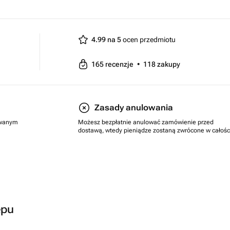
4.99 na 5
ocen przedmiotu
165
recenzje
•
118
zakupy
Zasady anulowania
rowanym
Możesz bezpłatnie anulować zamówienie przed
dostawą, wtedy pieniądze zostaną zwrócone w całośc
epu