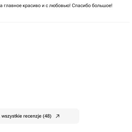
 а главное красиво и с любовью! Спасибо большое!
 wszystkie recenzje (48)