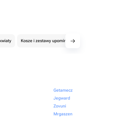
kwiaty
Kosze i zestawy upominkowe
101 Róże
Getamecz
Jegward
Zovuni
Mrgaszen