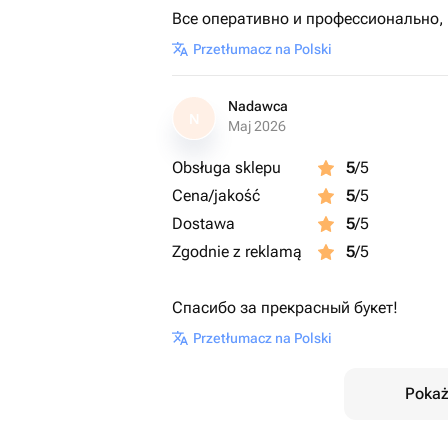
Все оперативно и профессионально,
Przetłumacz na Polski
Nadawca
N
Maj 2026
Obsługa sklepu
5
/5
Cena/jakość
5
/5
Dostawa
5
/5
Zgodnie z reklamą
5
/5
Спасибо за прекрасный букет!
Przetłumacz na Polski
Pokaż