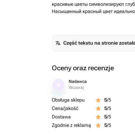
красивые цветы символизируют глуб
Насыщенный красный цвет идеально
Część tekstu na stronie zosta
Oceny oraz recenzje
Nadawca
N
Wczoraj
Obsługa sklepu
5
/5
Cena/jakość
5
/5
Dostawa
5
/5
Zgodnie z reklamą
5
/5