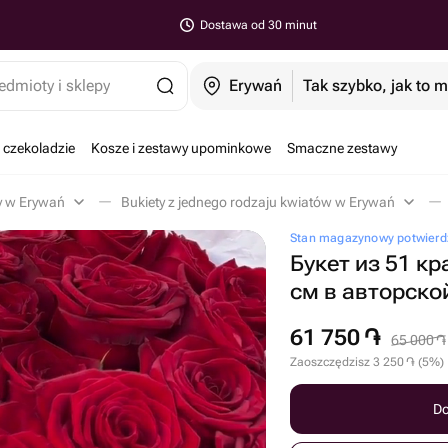
Dostawa od 30 minut
edmioty i sklepy
Erywań
Tak szybko, jak to 
 czekoladzie
Kosze i zestawy upominkowe
Smaczne zestawy
y w Erywań
Bukiety z jednego rodzaju kwiatów w Erywań
Stan magazynowy potwierdz
Букет из 51 к
см в авторско
61 750
֏
65 000
֏
Zaoszczędzisz
3 250
֏
(
5
%
)
Do