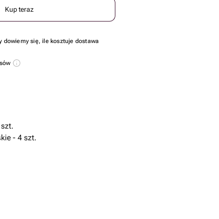
Kup teraz
y dowiemy się, ile kosztuje dostawa
usów
szt.
ie - 4 szt.