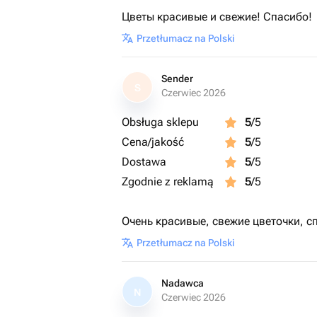
Цветы красивые и свежие! Спасибо!
Przetłumacz na Polski
Sender
S
Czerwiec 2026
Obsługa sklepu
5
/5
Cena/jakość
5
/5
Dostawa
5
/5
Zgodnie z reklamą
5
/5
Очень красивые, свежие цветочки, с
Przetłumacz na Polski
Nadawca
N
Czerwiec 2026