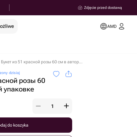
Zdjęcie przed dostawą
możliwe
AMD
Букет из 51 красной розы 60 см в авторской упаковке w miejscowości Erywań
ony dzisiaj
расной розы 60
й упаковке
daj do koszyka