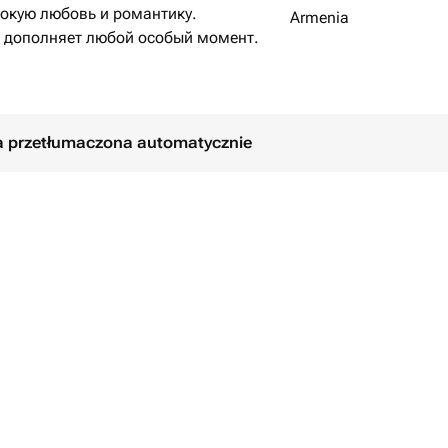
окую любовь и романтику.
Armenia
 дополняет любой особый момент.
ła przetłumaczona automatycznie