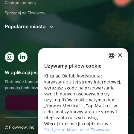
Centrum pomocy
Sprzedaj na Flowwow
Popularne miasta
×
Używamy plików cookie
RUSSIAN
W aplikacji jest to jeszcze wygodniejsze!
Klikając OK lub kontynuując
ENGLISH
korzystanie z tej strony internetowej,
Płatność z bonusami, samodzielna dostawa, wygodny czat z
UKRAINIAN
wyrażasz zgodę na przetwarzanie
pomocą techniczną
swoich danych osobowych przy
PORTUGUESE
użyciu plików cookie, w tym usług
Pobierz aplikację
„Yandex Metrica” i „Top Mail.ru”, w
SPANISH
celu analizy korzystania ze strony i
ulepszania naszych usług.
HUNGARIAN
Więcej informacji znajdziesz w
© Flowwow, inc
ITALIAN
Polityce plików cookie Flowwow