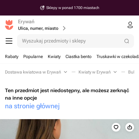
Sklepy w ponad 1700 miastach
Erywań
Ulica, numer, miasto
Wyszukaj przedmioty i sklepy
Rabaty
Popularne
Kwiaty
Ciastka bento
Truskawki w czekolad
Dostawa kwiatowa w Erywań
Kwiaty w Erywań
Bukie
Ten przedmiot jest niedostępny, ale możesz zerknąć
na inne opcje
na stronie głównej