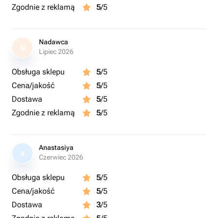
использовать специальное средство для срезанных
Zgodnie z reklamą
5
/5
цветов – кризал. Следуйте инструкции на упаковке.
Подрежьте стебли цветов под углом 45 градусов перед
тем, как поставить их в воду. Удалите нижние листья,
Nadawca
N
которые могут оказаться в воде, чтобы предотвратить
Lipiec 2026
развитие бактерий. Меняйте воду в вазе каждые 1-2
Obsługa sklepu
5
/5
дня и добавляйте кризал. Не ставьте букет под прямые
Cena/jakość
5
/5
солнечные лучи или вблизи отопительных приборов.
Следуя этим простым советам, вы сможете продлить
Dostawa
5
/5
жизнь букета и наслаждаться его красотой как можно
Zgodnie z reklamą
5
/5
дольше.
Anastasiya
A
Czerwiec 2026
Obsługa sklepu
5
/5
Cena/jakość
5
/5
Dostawa
3
/5