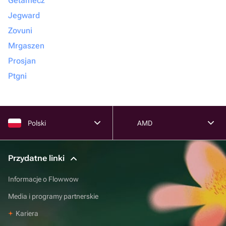
Getamecz
Jegward
Zovuni
Mrgaszen
Prosjan
Ptgni
Polski
AMD
Przydatne linki
Informacje o Flowwow
Media i programy partnerskie
Kariera