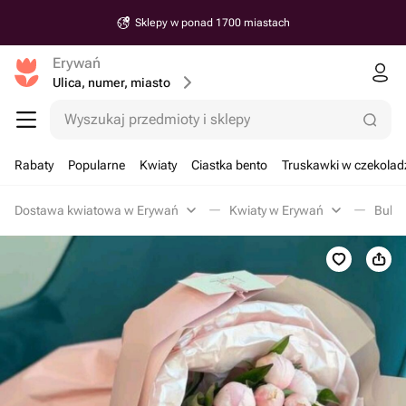
Sklepy w ponad 1700 miastach
Erywań
Ulica, numer, miasto
Wyszukaj przedmioty i sklepy
Rabaty
Popularne
Kwiaty
Ciastka bento
Truskawki w czekolad
Dostawa kwiatowa w Erywań
Kwiaty w Erywań
Bukie