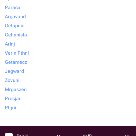
Paracar
Argavand
Getapnia
Gehanista
Arinj
Verin Pthni
Getamecz
Jegward
Zovuni
Mrgaszen
Prosjan
Ptgni
Polski
AMD