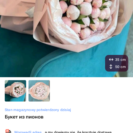
35 cm
50 cm
Stan magazynowy potwierdzony dzisiaj
Букет из пионов
Wprowadź adres
, a my dowiemy się, ile kosztuje dostawa