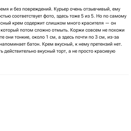
емя и без повреждений. Курьер очень отзывчивый, ему
стью соответствует фото, здесь тоже 5 из 5. Но по самому
расный крем содержит слишком много красителя — он
, который потом сложно отмыть. Коржи совсем не похожи
е они тонкие, около 1 см, а здесь почти по 3 см, из-за
 напоминает батон. Крем вкусный, к нему претензий нет.
ь действительно вкусный торт, а не просто красивую