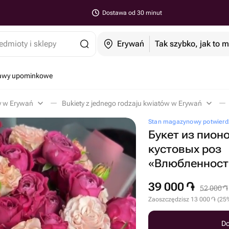
Dostawa od 30 minut
edmioty i sklepy
Erywań
Tak szybko, jak to 
tawy upominkowe
y w Erywań
Bukiety z jednego rodzaju kwiatów w Erywań
Stan magazynowy potwierd
Букет из пион
кустовых роз
«Влюбленност
39 000
֏
52 000
֏
Zaoszczędzisz
13 000
֏
(
25
Do