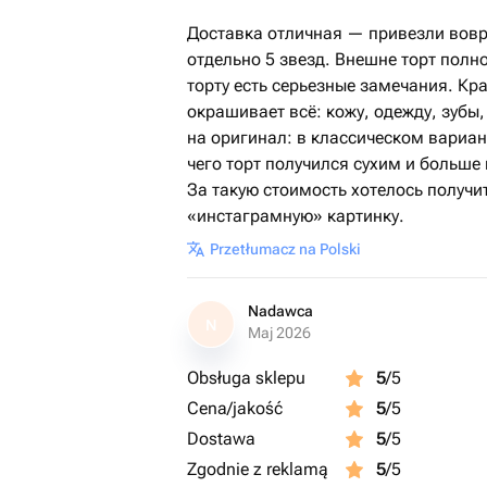
Доставка отличная — привезли вовр
отдельно 5 звезд. Внешне торт полно
торту есть серьезные замечания. К
окрашивает всё: кожу, одежду, зубы
на оригинал: в классическом вариант
чего торт получился сухим и больше
За такую стоимость хотелось получит
«инстаграмную» картинку.
Przetłumacz na Polski
Nadawca
N
Maj 2026
Obsługa sklepu
5
/5
Cena/jakość
5
/5
Dostawa
5
/5
Zgodnie z reklamą
5
/5