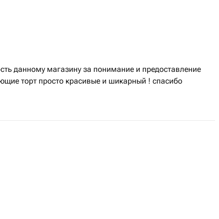
сть данному магазину за понимание и предоставление
ющие торт просто красивые и шикарный ! спасибо