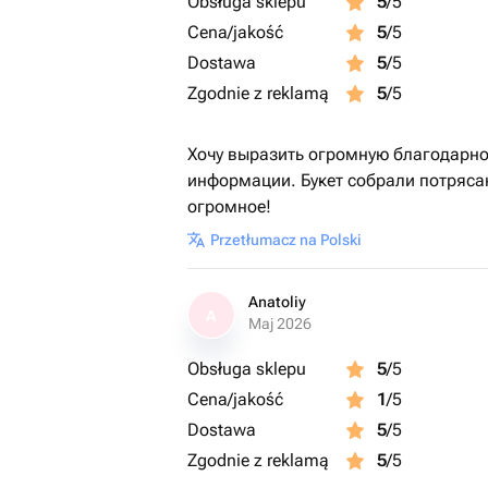
Obsługa sklepu
5
/5
Cena/jakość
5
/5
Dostawa
5
/5
Zgodnie z reklamą
5
/5
Хочу выразить огромную благодарно
информации. Букет собрали потряса
огромное!
Przetłumacz na Polski
Anatoliy
A
Maj 2026
Obsługa sklepu
5
/5
Cena/jakość
1
/5
Dostawa
5
/5
Zgodnie z reklamą
5
/5