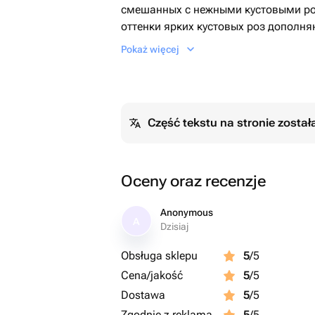
смешанных с нежными кустовыми р
оттенки ярких кустовых роз дополня
кустовых роз, создавая гармоничну
Pokaż więcej
Каждый цветок источает чарующий а
восхитительным благоуханием. Сочет
очаровательный контраст текстур, д
визуальной привлекательности. Вме
Część tekstu na stronie zosta
элегантную цветочную композицию, 
любого особого случая.
Oceny oraz recenzje
Anonymous
A
Dzisiaj
Obsługa sklepu
5
/5
Cena/jakość
5
/5
Dostawa
5
/5
Zgodnie z reklamą
5
/5