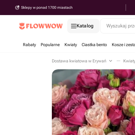
Sklepy w ponad 1700 miastach
Katalog
Wyszukaj prz
Rabaty
Popularne
Kwiaty
Ciastka bento
Kosze i zes
Dostawa kwiatowa w Erywań
Kwiat