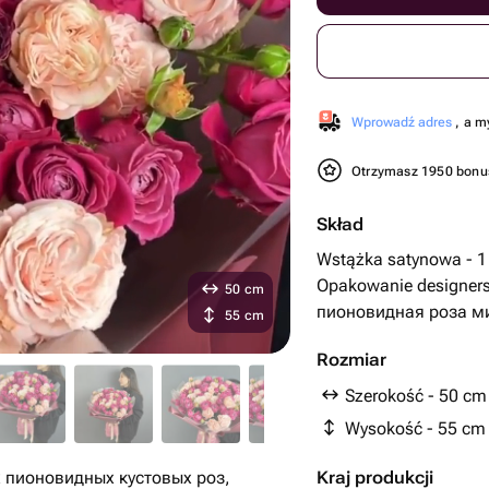
Wprowadź adres
, a m
Otrzymasz 1950 bon
Skład
Wstążka satynowa - 1 
Opakowanie designersk
50 cm
пионовидная роза мик
55 cm
Rozmiar
Szerokość - 50 cm
Wysokość - 55 cm
 пионовидных кустовых роз,
Kraj produkcji