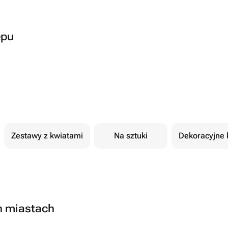
epu
Zestawy z kwiatami
Na sztuki
Dekoracyjne 
h miastach