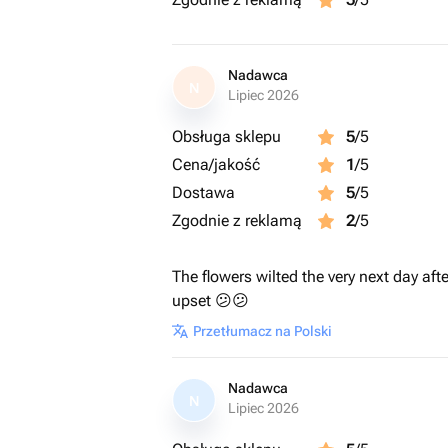
Nadawca
N
Lipiec 2026
Obsługa sklepu
5
/5
Cena/jakość
1
/5
Dostawa
5
/5
Zgodnie z reklamą
2
/5
The flowers wilted the very next day afte
upset 😕😕
Przetłumacz na Polski
Nadawca
N
Lipiec 2026