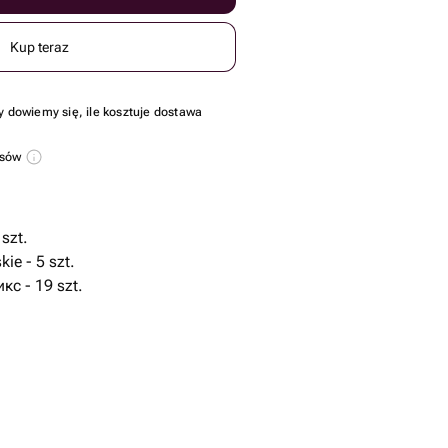
Kup teraz
y dowiemy się, ile kosztuje dostawa
usów
szt.
ie - 5 szt.
с - 19 szt.