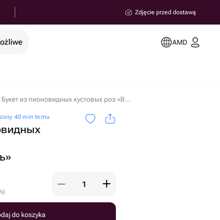
Zdjęcie przed dostawą
możliwe
AMD
Букет из пионовидных кустовых роз «Влюбленность» w miejscowości Erywań
zony 40 min temu
овидных
ь»
%
)
daj do koszyka