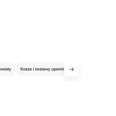
kwiaty
Kosze i zestawy upominkowe
101 Róże