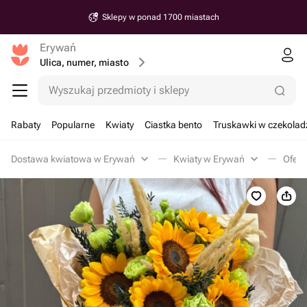
Sklepy w ponad 1700 miastach
Erywań
Ulica, numer, miasto
Wyszukaj przedmioty i sklepy
Rabaty
Popularne
Kwiaty
Ciastka bento
Truskawki w czekolad
Dostawa kwiatowa w Erywań
Kwiaty w Erywań
Ofert