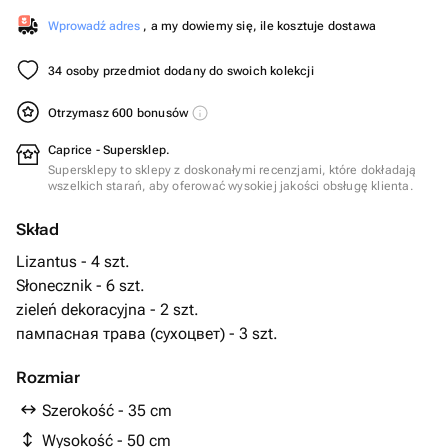
Wprowadź adres
, a my dowiemy się, ile kosztuje dostawa
34 osoby przedmiot dodany do swoich kolekcji
Otrzymasz 600 bonusów
Caprice - Supersklep.
Supersklepy to sklepy z doskonałymi recenzjami, które dokładają
wszelkich starań, aby oferować wysokiej jakości obsługę klienta.
Skład
Lizantus - 4 szt.
Słonecznik - 6 szt.
zieleń dekoracyjna - 2 szt.
пампасная трава (сухоцвет) - 3 szt.
Rozmiar
Szerokość - 35 cm
Wysokość - 50 cm