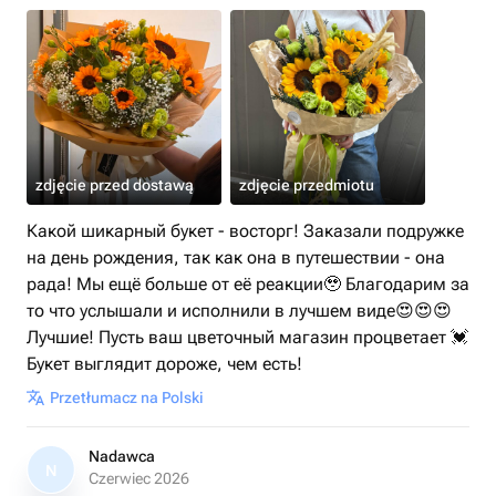
zdjęcie przed dostawą
zdjęcie przedmiotu
Какой шикарный букет - восторг! Заказали подружке
на день рождения, так как она в путешествии - она
рада! Мы ещё больше от её реакции🥹 Благодарим за
то что услышали и исполнили в лучшем виде😍😍😍
Лучшие! Пусть ваш цветочный магазин процветает 💓
Букет выглядит дороже, чем есть!
Przetłumacz na Polski
Nadawca
N
Czerwiec 2026