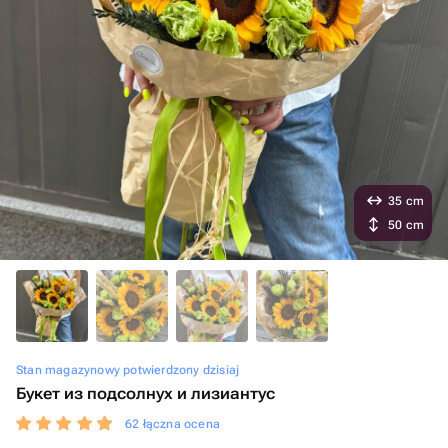
35 cm
50 cm
Stan magazynowy potwierdzony dzisiaj
Букет из подсолнух и лизиантус
62 łączna ocena