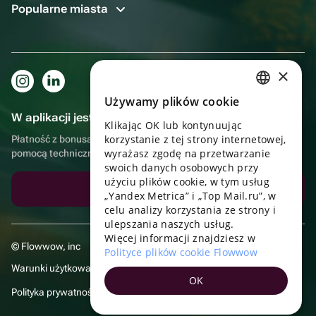
Popularne miasta
×
Używamy plików cookie
RUSSIAN
W aplikacji jest to jeszcze wygodniejsze!
Klikając OK lub kontynuując
ENGLISH
korzystanie z tej strony internetowej,
Płatność z bonusami, samodzielna dostawa, wygodny czat z
UKRAINIAN
wyrażasz zgodę na przetwarzanie
pomocą techniczną
swoich danych osobowych przy
PORTUGUESE
użyciu plików cookie, w tym usług
Pobierz aplikację
„Yandex Metrica” i „Top Mail.ru”, w
SPANISH
celu analizy korzystania ze strony i
ulepszania naszych usług.
HUNGARIAN
Więcej informacji znajdziesz w
© Flowwow, inc
ITALIAN
Polityce plików cookie Flowwow
Warunki użytkowania
FRENCH
OK
Polityka prywatności
TURKISH