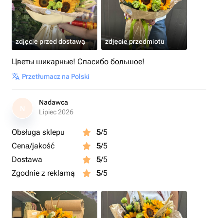
zdjęcie przed dostawą
zdjęcie przedmiotu
Цветы шикарные! Спасибо большое!
Przetłumacz na Polski
Nadawca
N
Lipiec 2026
Obsługa sklepu
5
/5
Cena/jakość
5
/5
Dostawa
5
/5
Zgodnie z reklamą
5
/5