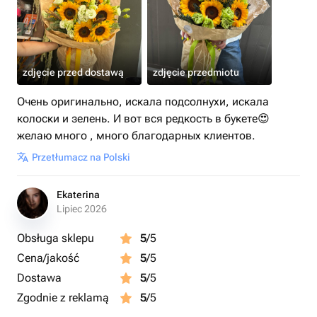
zdjęcie przed dostawą
zdjęcie przedmiotu
Очень оригинально, искала подсолнухи, искала
колоски и зелень. И вот вся редкость в букете😍
желаю много , много благодарных клиентов.
Przetłumacz na Polski
Ekaterina
Lipiec 2026
Obsługa sklepu
5
/5
Cena/jakość
5
/5
Dostawa
5
/5
Zgodnie z reklamą
5
/5