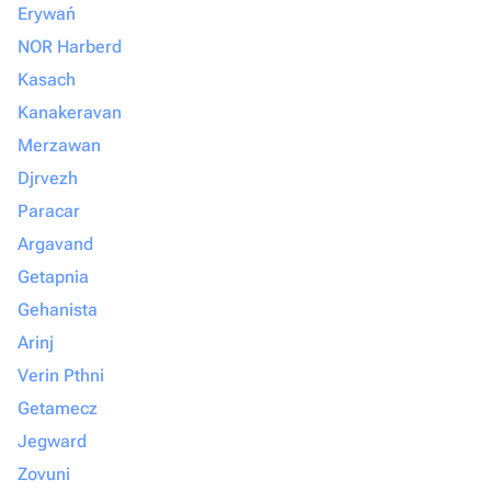
Erywań
NOR Harberd
Kasach
Kanakeravan
Merzawan
Djrvezh
Paracar
Argavand
Getapnia
Gehanista
Arinj
Verin Pthni
Getamecz
Jegward
Zovuni