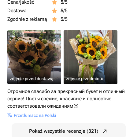
Cena/jakość
5
/5
Dostawa
5
/5
Zgodnie z reklamą
5
/5
zdjęcie przed dostawą
zdjęcie przedmiotu
Огромное спасибо за прекрасный букет и отличный
сервис! Цветы свежие, красивые и полностью
соответствовали ожиданиям😍
Przetłumacz na Polski
Pokaż wszystkie recenzje (321)