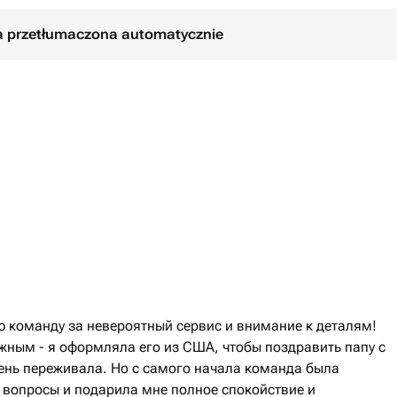
ła przetłumaczona automatycznie
ю команду за невероятный сервис и внимание к деталям!
ажным - я оформляла его из США, чтобы поздравить папу с
чень переживала. Но с самого начала команда была
е вопросы и подарила мне полное спокойствие и