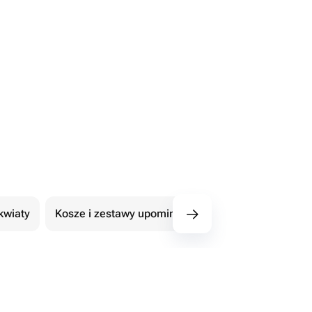
kwiaty
Kosze i zestawy upominkowe
101 Róże