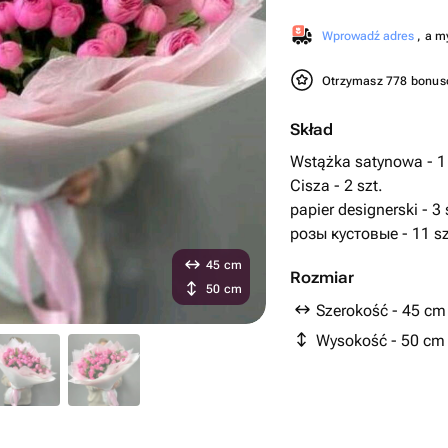
Wprowadź adres
, a m
Otrzymasz 778 bonu
Skład
Wstążka satynowa - 1 
Cisza - 2 szt.
papier designerski - 3 
розы кустовые - 11 sz
45 cm
Rozmiar
50 cm
Szerokość - 45 cm
Wysokość - 50 cm