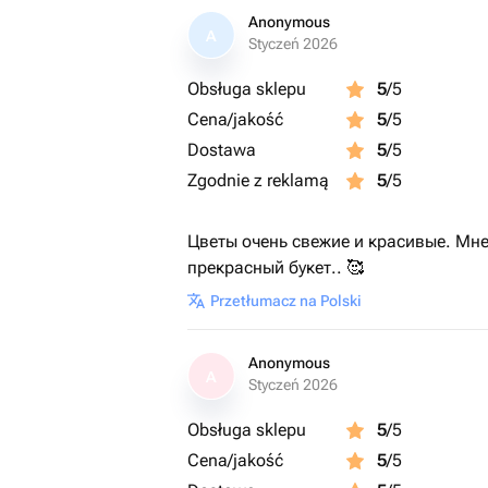
Anonymous
A
Styczeń 2026
Obsługa sklepu
5
/5
Cena/jakość
5
/5
Dostawa
5
/5
Zgodnie z reklamą
5
/5
Цветы очень свежие и красивые. Мне
прекрасный букет.. 🥰
Przetłumacz na Polski
Anonymous
A
Styczeń 2026
Obsługa sklepu
5
/5
Cena/jakość
5
/5