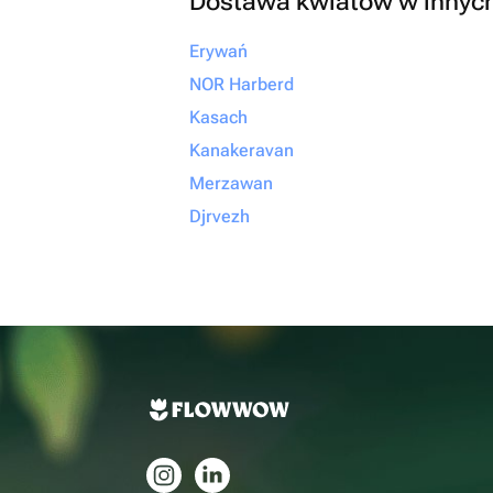
Dostawa kwiatów w innyc
Erywań
NOR Harberd
Kasach
Kanakeravan
Merzawan
Djrvezh