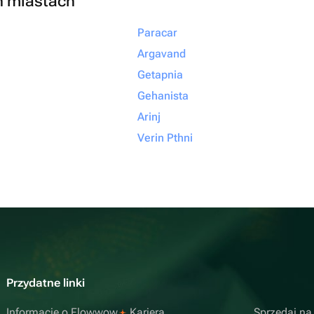
h miastach
Paracar
Argavand
Getapnia
Gehanista
Arinj
Verin Pthni
Przydatne linki
Informacje o Flowwow
Kariera
Sprzedaj n