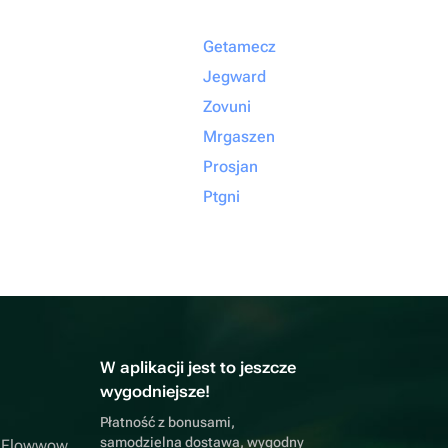
Getamecz
Jegward
Zovuni
Mrgaszen
Prosjan
Ptgni
W aplikacji jest to jeszcze
wygodniejsze!
Płatność z bonusami,
samodzielna dostawa, wygodny
a Flowwow