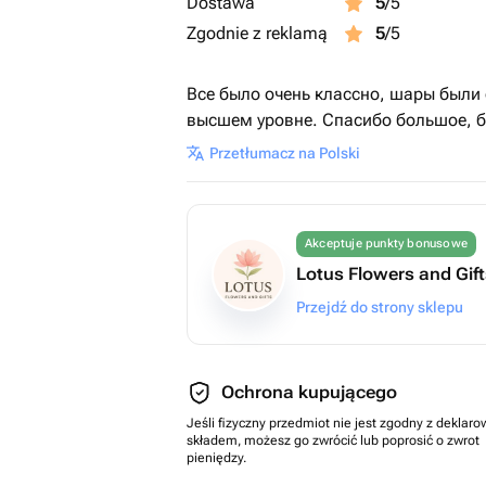
Dostawa
5
/5
Zgodnie z reklamą
5
/5
Все было очень классно, шары были 
высшем уровне. Спасибо большое, б
Przetłumacz na Polski
Akceptuje punkty bonusowe
Lotus Flowers and Gif
Przejdź do strony sklepu
Ochrona kupującego
Jeśli fizyczny przedmiot nie jest zgodny z dekla
składem, możesz go zwrócić lub poprosić o zwrot
pieniędzy.