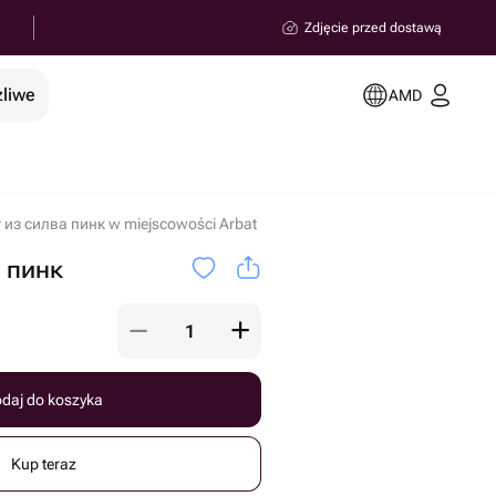
Zdjęcie przed dostawą
żliwe
AMD
т из силва пинк w miejscowości Arbat
а пинк
daj do koszyka
Kup teraz