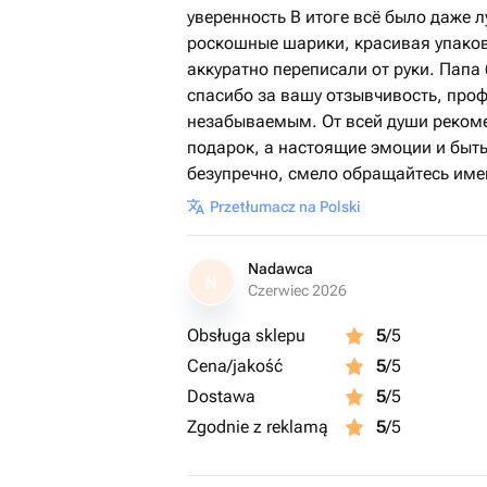
уверенность В итоге всё было даже л
роскошные шарики, красивая упаков
аккуратно переписали от руки. Папа
спасибо за вашу отзывчивость, про
незабываемым. От всей души рекоме
подарок, а настоящие эмоции и быть
безупречно, смело обращайтесь имен
Przetłumacz na Polski
Nadawca
N
Czerwiec 2026
Obsługa sklepu
5
/5
Cena/jakość
5
/5
Dostawa
5
/5
Zgodnie z reklamą
5
/5