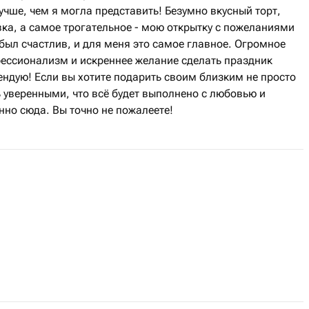
учше, чем я могла представить! Безумно вкусный торт,
ка, а самое трогательное - мою открытку с пожеланиями
 был счастлив, и для меня это самое главное. Огромное
фессионализм и искреннее желание сделать праздник
ндую! Если вы хотите подарить своим близким не просто
 уверенными, что всё будет выполнено с любовью и
но сюда. Вы точно не пожалеете!