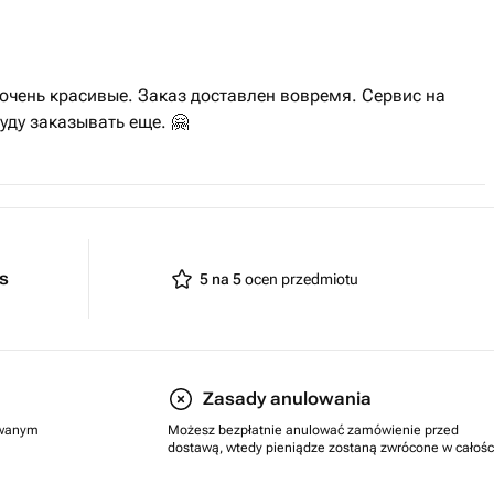
очень красивые. Заказ доставлен вовремя. Сервис на
уду заказывать еще. 🤗
ts
5 na 5
ocen przedmiotu
Zasady anulowania
rowanym
Możesz bezpłatnie anulować zamówienie przed
dostawą, wtedy pieniądze zostaną zwrócone w całośc