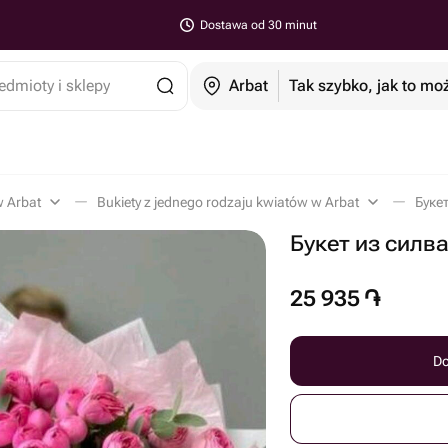
Dostawa od 30 minut
edmioty i sklepy
Arbat
Tak szybko, jak to mo
w Arbat
Bukiety z jednego rodzaju kwiatów w Arbat
Буке
Букет из силв
25 935
֏
Do