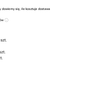
y dowiemy się, ile kosztuje dostawa
sów
szt.
szt.
t.