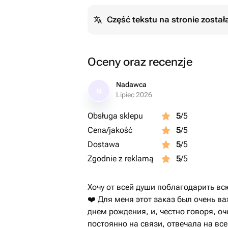
Część tekstu na stronie zosta
Oceny oraz recenzje
Nadawca
N
Lipiec 2026
Obsługa sklepu
5
/5
Cena/jakość
5
/5
Dostawa
5
/5
Zgodnie z reklamą
5
/5
Хочу от всей души поблагодарить вс
❤️ Для меня этот заказ был очень в
днем рождения, и, честно говоря, о
постоянно на связи, отвечала на вс