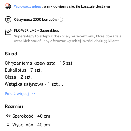
Wprowadź adres
, a my dowiemy się, ile kosztuje dostawa
Otrzymasz 2000 bonusów
FLOWER LAB - Supersklep.
Supersklepy to sklepy z doskonałymi recenzjami, które dokładają
wszelkich starań, aby oferować wysokiej jakości obsługę klienta.
Skład
Chryzantema krzewiasta - 15 szt.
Eukaliptus - 7 szt.
Cisza - 2 szt.
Wstążka satynowa - 1 szt.
Kosz wiklinowy - 1 szt.
Pokaż więcej
биофлор - 2 szt.
Rozmiar
Szerokość - 40 cm
Wysokość - 40 cm