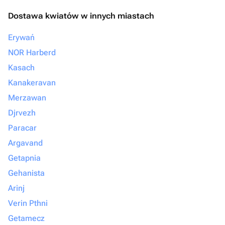
Dostawa kwiatów w innych miastach
Erywań
NOR Harberd
Kasach
Kanakeravan
Merzawan
Djrvezh
Paracar
Argavand
Getapnia
Gehanista
Arinj
Verin Pthni
Getamecz