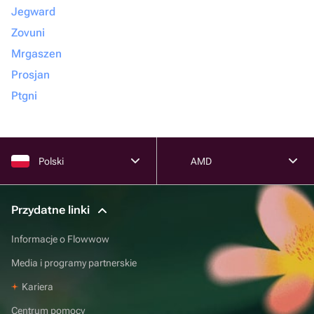
Jegward
Zovuni
Mrgaszen
Prosjan
Ptgni
Polski
AMD
Przydatne linki
Informacje o Flowwow
Media i programy partnerskie
Kariera
Centrum pomocy