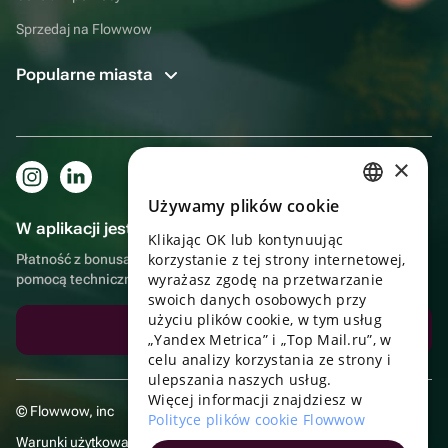
Sprzedaj na Flowwow
Popularne miasta
×
Używamy plików cookie
RUSSIAN
W aplikacji jest to jeszcze wygodniejsze!
Klikając OK lub kontynuując
ENGLISH
korzystanie z tej strony internetowej,
Płatność z bonusami, samodzielna dostawa, wygodny czat z
UKRAINIAN
wyrażasz zgodę na przetwarzanie
pomocą techniczną
swoich danych osobowych przy
PORTUGUESE
użyciu plików cookie, w tym usług
Pobierz aplikację
„Yandex Metrica” i „Top Mail.ru”, w
SPANISH
celu analizy korzystania ze strony i
ulepszania naszych usług.
HUNGARIAN
Więcej informacji znajdziesz w
© Flowwow, inc
ITALIAN
Polityce plików cookie Flowwow
Warunki użytkowania
FRENCH