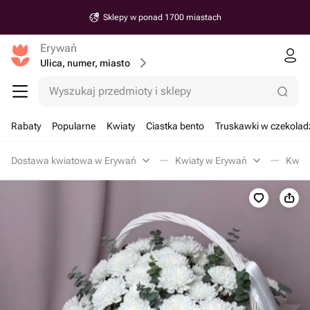
Sklepy w ponad 1700 miastach
Erywań
Ulica, numer, miasto
Wyszukaj przedmioty i sklepy
Rabaty
Popularne
Kwiaty
Ciastka bento
Truskawki w czekolad
Dostawa kwiatowa w Erywań
Kwiaty w Erywań
Kwiat