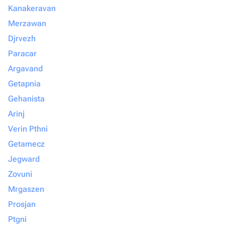
Kanakeravan
Merzawan
Djrvezh
Paracar
Argavand
Getapnia
Gehanista
Arinj
Verin Pthni
Getamecz
Jegward
Zovuni
Mrgaszen
Prosjan
Ptgni