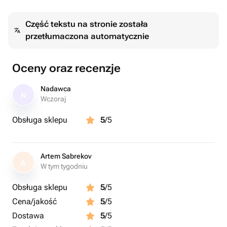
Część tekstu na stronie została
przetłumaczona automatycznie
Oceny oraz recenzje
Nadawca
N
Wczoraj
Obsługa sklepu
5
/5
Artem Sabrekov
A
W tym tygodniu
Obsługa sklepu
5
/5
Cena/jakość
5
/5
Dostawa
5
/5