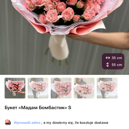
35 cm
55 cm
Букет «Мадам Бомбастик» S
Wprowadź adres
, a my dowiemy się, ile kosztuje dostawa