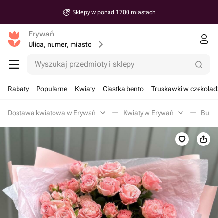
Sklepy w ponad 1700 miastach
Erywań
Ulica, numer, miasto
Wyszukaj przedmioty i sklepy
Rabaty
Popularne
Kwiaty
Ciastka bento
Truskawki w czekolad
Dostawa kwiatowa w Erywań
Kwiaty w Erywań
Bukie