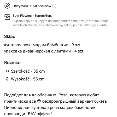
Otrzymasz 1150 bonusów
Buyr Flowers - Supersklep.
Supersklepy to sklepy z doskonałymi recenzjami, które dokładają
wszelkich starań, aby oferować wysokiej jakości obsługę klienta.
Skład
кустовая роза мадам бомбастик - 9 szt.
упаковка дизайнерская с лентами - 4 szt.
Rozmiar
Szerokość - 35 cm
Wysokość - 55 cm
Подойдет для влюбленных. Роза, которую любят
практически все 😍 беспроигрышный вариант букета
Пионовидная кустовая роза мадам бамбастик
производит ВАУ эффект!