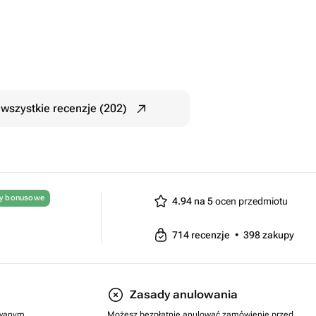
wszystkie recenzje (202)
ty bonusowe
4.94 na 5
ocen przedmiotu
714
recenzje
•
398
zakupy
Zasady anulowania
rowanym
Możesz bezpłatnie anulować zamówienie przed