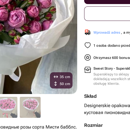
Wprowadź adres
, a m
1 osoba dodano przed
Otrzymasz 600 bonu
Sweet Story - Supersk
Supersklepy to sklepy
35 cm
dokładają wszelkich s
obsługę klienta.
50 cm
Skład
Designerskie opakowan
кустовая пионовидная
Rozmiar
овидные розы сорта Мисти бабблс.