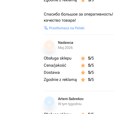
Спасибо большое за оперативность!
качество товара!
Przetłumacz na Polski
Nadawca
N
Maj 2026
Obsługa sklepu
5
/5
Cena/jakość
5
/5
Dostawa
5
/5
Zgodnie z reklamą
5
/5
Artem Sabrekov
A
W tym tygodniu