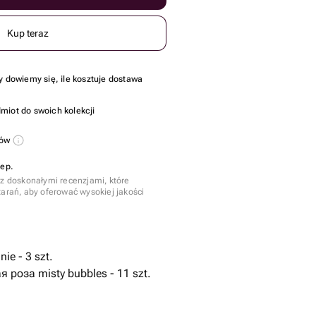
Kup teraz
y dowiemy się, ile kosztuje dostawa
miot do swoich kolekcji
sów
lep.
 z doskonałymi recenzjami, które
tarań, aby oferować wysokiej jakości
ie - 3 szt.
 роза misty bubbles - 11 szt.