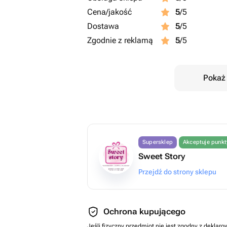
Cena/jakość
5
/5
Dostawa
5
/5
Zgodnie z reklamą
5
/5
Pokaż 
Supersklep
Akceptuje punk
Sweet Story
Przejdź do strony sklepu
Ochrona kupującego
Jeśli fizyczny przedmiot nie jest zgodny z dekla