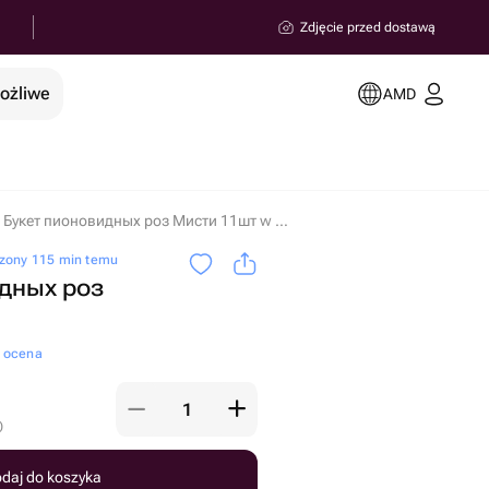
Zdjęcie przed dostawą
możliwe
AMD
Букет пионовидных роз Мисти 11шт w miejscowości Erywań
zony 115 min temu
дных роз
a ocena
)
daj do koszyka