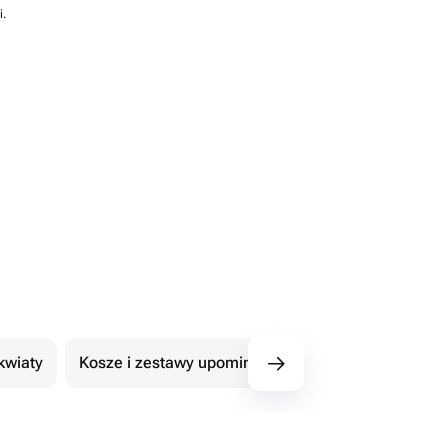
i.
kwiaty
Kosze i zestawy upominkowe
101 Róże