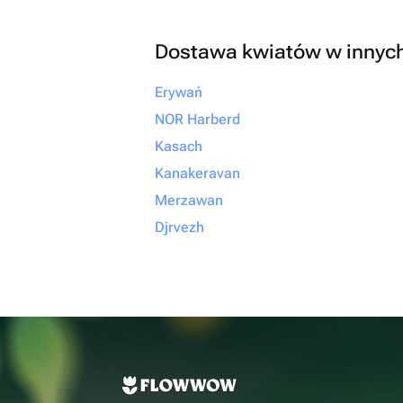
Dostawa kwiatów w innyc
Erywań
NOR Harberd
Kasach
Kanakeravan
Merzawan
Djrvezh