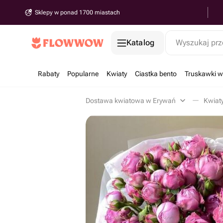
Sklepy w ponad 1700 miastach
Katalog
Wyszukaj prz
Rabaty
Popularne
Kwiaty
Ciastka bento
Truskawki w
Dostawa kwiatowa w Erywań
Kwiat