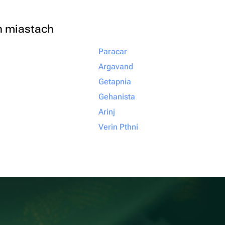
h miastach
Paracar
Argavand
Getapnia
Gehanista
Arinj
Verin Pthni