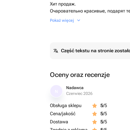
Хит продаж.
Очаровательно красивые, подарят те
самые теплые чувства.
Pokaż więcej
Część tekstu na stronie zosta
Oceny oraz recenzje
Nadawca
N
Czerwiec 2026
Obsługa sklepu
5
/5
Cena/jakość
5
/5
Dostawa
5
/5
Zgodnie z reklamą
5
/5