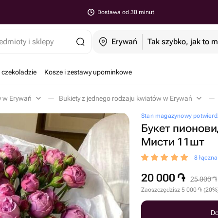
Dostawa od 30 minut
edmioty i sklepy
Erywań
Tak szybko, jak to 
 czekoladzie
Kosze i zestawy upominkowe
y w Erywań
Bukiety z jednego rodzaju kwiatów w Erywań
Stan magazynowy potwierd
Букет пионови
Мисти 11шт
8 łączn
20 000
֏
25 000
֏
Zaoszczędzisz
5 000
֏
(
20
%
Do