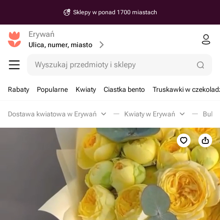
Sklepy w ponad 1700 miastach
Erywań
Ulica, numer, miasto
Wyszukaj przedmioty i sklepy
Rabaty
Popularne
Kwiaty
Ciastka bento
Truskawki w czekolad
Dostawa kwiatowa w Erywań
Kwiaty w Erywań
Bukie