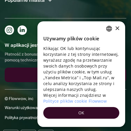
Popularne miasta
×
Używamy plików cookie
RUSSIAN
W aplikacji jest to jeszcze wygodniejsze!
Klikając OK lub kontynuując
ENGLISH
korzystanie z tej strony internetowej,
Płatność z bonusami, samodzielna dostawa, wygodny czat z
UKRAINIAN
wyrażasz zgodę na przetwarzanie
pomocą techniczną
swoich danych osobowych przy
PORTUGUESE
użyciu plików cookie, w tym usług
Pobierz aplikację
„Yandex Metrica” i „Top Mail.ru”, w
SPANISH
celu analizy korzystania ze strony i
ulepszania naszych usług.
HUNGARIAN
Więcej informacji znajdziesz w
© Flowwow, inc
ITALIAN
Polityce plików cookie Flowwow
Warunki użytkowania
FRENCH
OK
Polityka prywatności
TURKISH
GERMAN