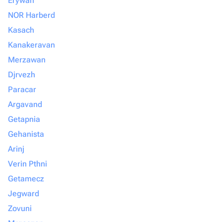
Erywań
NOR Harberd
Kasach
Kanakeravan
Merzawan
Djrvezh
Paracar
Argavand
Getapnia
Gehanista
Arinj
Verin Pthni
Getamecz
Jegward
Zovuni