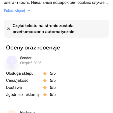
элегантность. Идеальный подарок для особых случаев
или просто для того, чтобы порадовать близких людей.
Pokaż więcej
идеально подойдет для любого повода: День
Рождения, день мамы, свадьба, 8 Марта, юбилей,
Część tekstu na stronie została
выписка или крестины или просто так, без повода, что
przetłumaczona automatycznie
бы порадовать дорогого или любимого человека.
Oceny oraz recenzje
Sender
S
Sierpień 2026
Obsługa sklepu
5
/5
Cena/jakość
5
/5
Dostawa
5
/5
Zgodnie z reklamą
5
/5
Nadawca