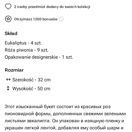
2 osoby przedmiot dodany do swoich kolekcji
Otrzymasz 1200 bonusów
Skład
Eukaliptus - 4 szt.
Róża piwonia - 9 szt.
Opakowanie designerskie - 1 szt.
Rozmiar
Szerokość - 32 cm
Wysokość - 50 cm
Этот изысканный букет состоит из красивых роз
пионовидной формы, дополненных свежими зелеными
листьями эвкалипта. Он упакован в изящную пленку и
украшен легкой лентой, добавляя ему особый шарм и