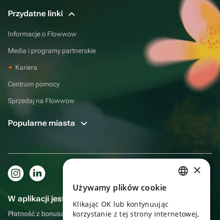
Przydatne linki
Informacje o Flowwow
Media i programy partnerskie
Kariera
Centrum pomocy
Sprzedaj na Flowwow
Popularne miasta
×
Używamy plików cookie
RUSSIAN
W aplikacji jest to jeszcze wygodniejsze!
Klikając OK lub kontynuując
ENGLISH
korzystanie z tej strony internetowej,
Płatność z bonusami, samodzielna dostawa, wygodny czat z