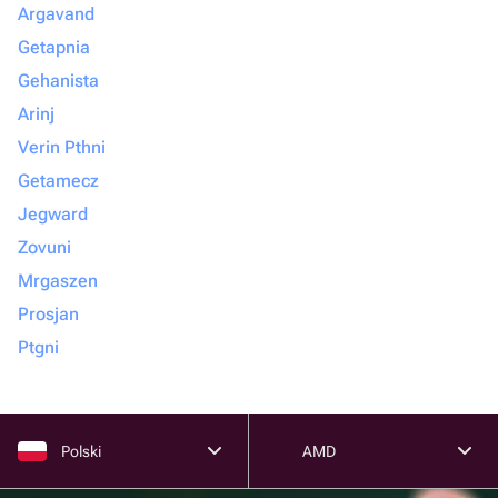
Argavand
Getapnia
Gehanista
Arinj
Verin Pthni
Getamecz
Jegward
Zovuni
Mrgaszen
Prosjan
Ptgni
Polski
AMD