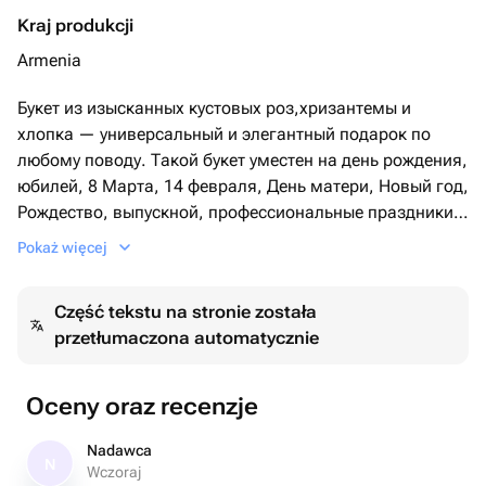
Kraj produkcji
Armenia
Букет из изысканных кустовых роз,хризантемы и
хлопка — универсальный и элегантный подарок по
любому поводу. Такой букет уместен на день рождения,
юбилей, 8 Марта, 14 февраля, День матери, Новый год,
Рождество, выпускной, профессиональные праздники,
День учителя, новоселье, годовщину, а также просто
Pokaż więcej
чтобы порадовать близкого человека и выразить свои
чувства в любой день.
Część tekstu na stronie została
przetłumaczona automatycznie
Oceny oraz recenzje
Nadawca
N
Wczoraj