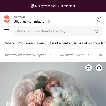
Sklepy w ponad 1700 miastach
Erywań
Ulica, numer, miasto
Wyszukaj przedmioty i sklepy
Rabaty
Popularne
Kwiaty
Ciastka bento
Truskawki w czekolad
Dostawa kwiatowa w Erywań
Kwiaty w Erywań
Ofert