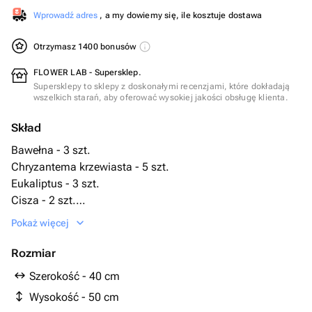
Wprowadź adres
, a my dowiemy się, ile kosztuje dostawa
Otrzymasz 1400 bonusów
FLOWER LAB - Supersklep.
Supersklepy to sklepy z doskonałymi recenzjami, które dokładają
wszelkich starań, aby oferować wysokiej jakości obsługę klienta.
Skład
Bawełna - 3 szt.
Chryzantema krzewiasta - 5 szt.
Eukaliptus - 3 szt.
Cisza - 2 szt.
Wstążka satynowa - 1 szt.
Pokaż więcej
Opakowanie designerskie - 3 szt.
Бомбастик - 3 szt.
Rozmiar
Szerokość - 40 cm
Wysokość - 50 cm