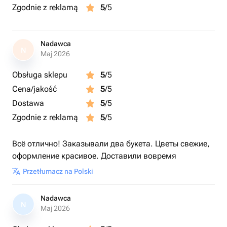
Zgodnie z reklamą
5
/5
Nadawca
N
Maj 2026
Obsługa sklepu
5
/5
Cena/jakość
5
/5
Dostawa
5
/5
Zgodnie z reklamą
5
/5
Всё отлично! Заказывали два букета. Цветы свежие,
оформление красивое. Доставили вовремя
Przetłumacz na Polski
Nadawca
N
Maj 2026