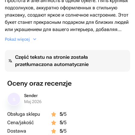
Простота и элегантность в одном букете. Пять крупных
подсолнухов, аккуратно оформленных в стильную
упаковку, создают яркое и солнечное настроение. Этот
букет станет прекрасным подарком для близких людей
или украшением для вашего интерьера, добавляя
тепло и радость в любой день.
Pokaż więcej
любого повода, когда хочется подарить немного
Część tekstu na stronie została
солнечного настроения.
przetłumaczona automatycznie
Oceny oraz recenzje
Sender
S
Maj 2026
Obsługa sklepu
5
/5
Cena/jakość
5
/5
Dostawa
5
/5