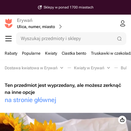
Sklepy w ponad 1700 miastach
Erywań
Ulica, numer, miasto
Wyszukaj przedmioty i sklepy
Rabaty
Popularne
Kwiaty
Ciastka bento
Truskawki w czekolad
Dostawa kwiatowa w Erywań
Kwiaty w Erywań
Bukie
Ten przedmiot jest wyprzedany, ale możesz zerknąć
na inne opcje
na stronie głównej