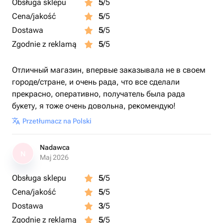
Obsługa sklepu
5
/5
Cena/jakość
5
/5
Dostawa
5
/5
Zgodnie z reklamą
5
/5
Отличный магазин, впервые заказывала не в своем
городе/стране, и очень рада, что все сделали
прекрасно, оперативно, получатель была рада
букету, я тоже очень довольна, рекомендую!
Przetłumacz na Polski
Nadawca
N
Maj 2026
Obsługa sklepu
5
/5
Cena/jakość
5
/5
Dostawa
3
/5
Zgodnie z reklamą
5
/5