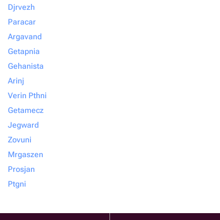
Djrvezh
Paracar
Argavand
Getapnia
Gehanista
Arinj
Verin Pthni
Getamecz
Jegward
Zovuni
Mrgaszen
Prosjan
Ptgni