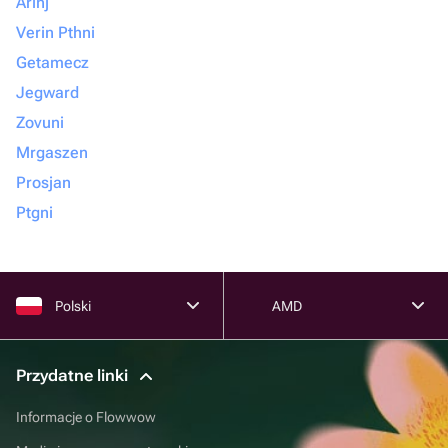
Arinj
Verin Pthni
Getamecz
Jegward
Zovuni
Mrgaszen
Prosjan
Ptgni
Polski
AMD
Przydatne linki
Informacje o Flowwow