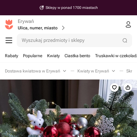
Sklepy w ponad 1700 miastach
Erywań
Ulica, numer, miasto
Wyszukaj przedmioty i sklepy
Rabaty
Popularne
Kwiaty
Ciastka bento
Truskawki w czekolad
Dostawa kwiatowa w Erywań
Kwiaty w Erywań
Skrzy