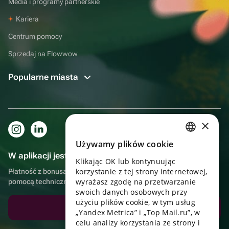
Media i programy partnerskie
Kariera
Centrum pomocy
Sprzedaj na Flowwow
Popularne miasta
×
Używamy plików cookie
RUSSIAN
W aplikacji jest to jeszcze wygodniejsze!
Klikając OK lub kontynuując
ENGLISH
korzystanie z tej strony internetowej,
Płatność z bonusami, samodzielna dostawa, wygodny czat z
UKRAINIAN
wyrażasz zgodę na przetwarzanie
pomocą techniczną
swoich danych osobowych przy
PORTUGUESE
użyciu plików cookie, w tym usług
Pobierz aplikację
„Yandex Metrica” i „Top Mail.ru”, w
SPANISH
celu analizy korzystania ze strony i