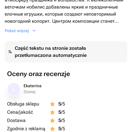
веточкам нобилис добавлены яркие и праздничные
елочные игрушки, которые создают неповторимый
новогодний колорит. Центром композиции станет
милый плюшевый мишка, посланник всех наших
Pokaż więcej
тёплых и уютных чувств. Все это богатство эмоций
упаковано в стильную деревянную коробку, которая
Część tekstu na stronie została
отчасти становится неотъемлемой частью подарочного
przetłumaczona automatycznie
набора и подчеркивает его эксклюзивность. Этот
набор станет замечательным подарком как для детей,
так и для взрослых.
Oceny oraz recenzje
Ekaterina
E
Dzisiaj
Obsługa sklepu
5
/5
Cena/jakość
5
/5
Dostawa
5
/5
Zgodnie z reklamą
5
/5