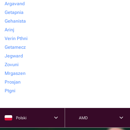
Argavand
Getapnia
Gehanista
Arinj
Verin Pthni
Getamecz
Jegward
Zovuni
Mrgaszen
Prosjan
Ptgni
Polski
AMD