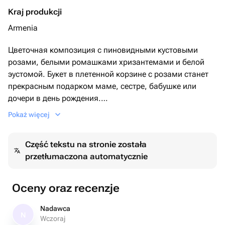
Kraj produkcji
Armenia
Цветочная композиция с пиновидными кустовыми
розами, белыми ромашками хризантемами и белой
эустомой. Букет в плетенной корзине с розами станет
прекрасным подарком маме, сестре, бабушке или
дочери в день рождения.
К каждому букету дарим подарок. Это средство для
Pokaż więcej
продления свежести цветов и инструкция по уходу за
ним.
Część tekstu na stronie została
przetłumaczona automatycznie
Oceny oraz recenzje
Nadawca
N
Wczoraj