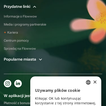
Przydatne linki
Informacje o Flowwow
Media i programy partnerskie
Kariera
Centrum pomocy
Sprzedaj na Flowwow
Popularne miasta
×
Używamy plików cookie
RUSSIAN
W aplikacji jest to jeszcze wygodniejsze!
Klikając OK lub kontynuując
ENGLISH
korzystanie z tej strony internetowej,
Płatność z bonusami, samodzielna dostawa, wygodny czat z