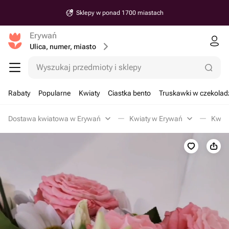
Sklepy w ponad 1700 miastach
Erywań
Ulica, numer, miasto
Wyszukaj przedmioty i sklepy
Rabaty
Popularne
Kwiaty
Ciastka bento
Truskawki w czekolad
Dostawa kwiatowa w Erywań
Kwiaty w Erywań
Kwiat