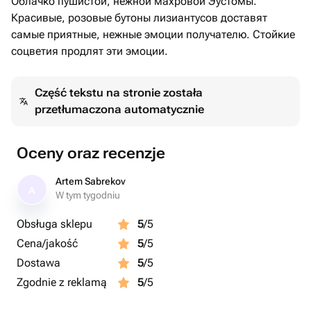
Облачко пушистой, нежной махровой Эустомы.
Красивые, розовые бутоны лизиантусов доставят
самые приятные, нежные эмоции получателю. Стойкие
соцветия продлят эти эмоции.
Część tekstu na stronie została
przetłumaczona automatycznie
Oceny oraz recenzje
Artem Sabrekov
A
W tym tygodniu
Obsługa sklepu
5
/5
Cena/jakość
5
/5
Dostawa
5
/5
Zgodnie z reklamą
5
/5