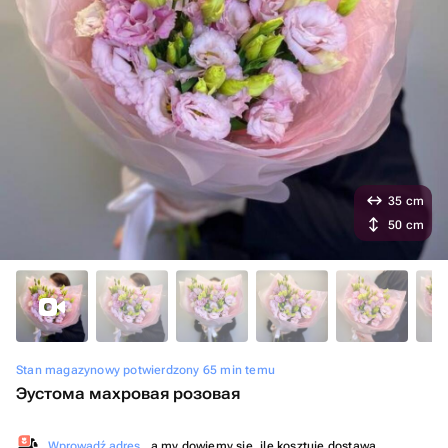
35 cm
50 cm
Stan magazynowy potwierdzony 65 min temu
Эустома махровая розовая
Wprowadź adres
, a my dowiemy się, ile kosztuje dostawa