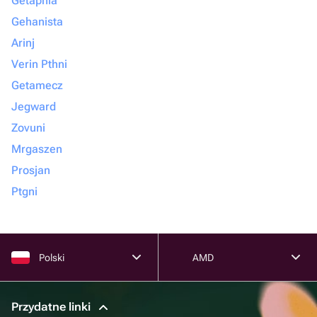
Getapnia
Gehanista
Arinj
Verin Pthni
Getamecz
Jegward
Zovuni
Mrgaszen
Prosjan
Ptgni
Polski
AMD
Przydatne linki