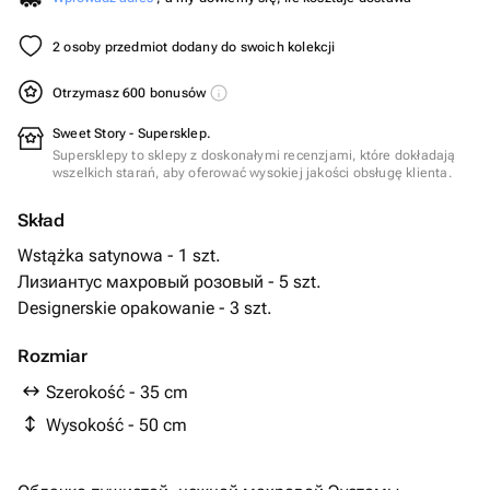
2 osoby przedmiot dodany do swoich kolekcji
Otrzymasz 600 bonusów
Sweet Story - Supersklep.
Supersklepy to sklepy z doskonałymi recenzjami, które dokładają
wszelkich starań, aby oferować wysokiej jakości obsługę klienta.
Skład
Wstążka satynowa - 1 szt.
Лизиантус махровый розовый - 5 szt.
Designerskie opakowanie - 3 szt.
Rozmiar
Szerokość - 35 cm
Wysokość - 50 cm