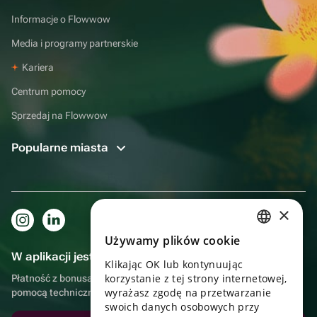
Informacje o Flowwow
Media i programy partnerskie
Kariera
Centrum pomocy
Sprzedaj na Flowwow
Popularne miasta
×
Używamy plików cookie
RUSSIAN
W aplikacji jest to jeszcze wygodniejsze!
Klikając OK lub kontynuując
ENGLISH
korzystanie z tej strony internetowej,
Płatność z bonusami, samodzielna dostawa, wygodny czat z
UKRAINIAN
wyrażasz zgodę na przetwarzanie
pomocą techniczną
swoich danych osobowych przy
PORTUGUESE