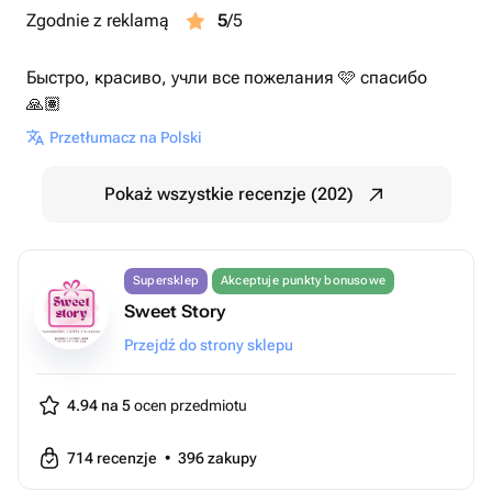
Zgodnie z reklamą
5
/5
Быстро, красиво, учли все пожелания 🩷 спасибо
🙏🏽
Przetłumacz na Polski
Pokaż wszystkie recenzje (202)
Supersklep
Akceptuje punkty bonusowe
Sweet Story
Przejdź do strony sklepu
4.94 na 5
ocen przedmiotu
714
recenzje
•
396
zakupy