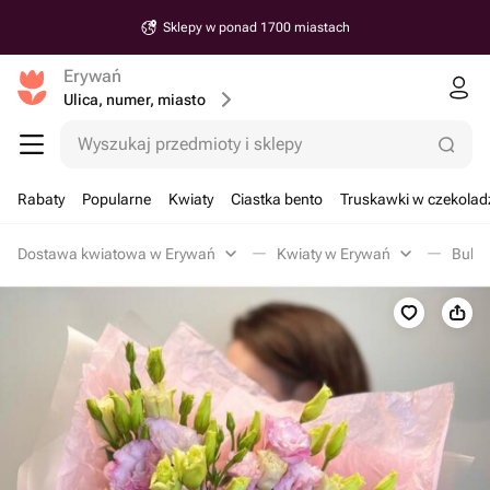
Sklepy w ponad 1700 miastach
Erywań
Ulica, numer, miasto
Wyszukaj przedmioty i sklepy
Rabaty
Popularne
Kwiaty
Ciastka bento
Truskawki w czekolad
Dostawa kwiatowa w Erywań
Kwiaty w Erywań
Bukie