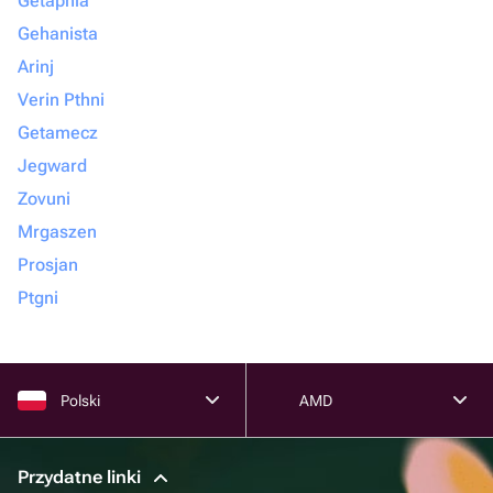
Getapnia
Gehanista
Arinj
Verin Pthni
Getamecz
Jegward
Zovuni
Mrgaszen
Prosjan
Ptgni
Polski
AMD
Przydatne linki