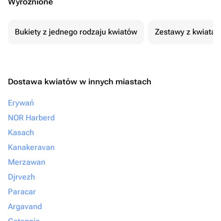
Wyróżnione
Bukiety z jednego rodzaju kwiatów
Zestawy z kwiatam
Dostawa kwiatów w innych miastach
Erywań
NOR Harberd
Kasach
Kanakeravan
Merzawan
Djrvezh
Paracar
Argavand