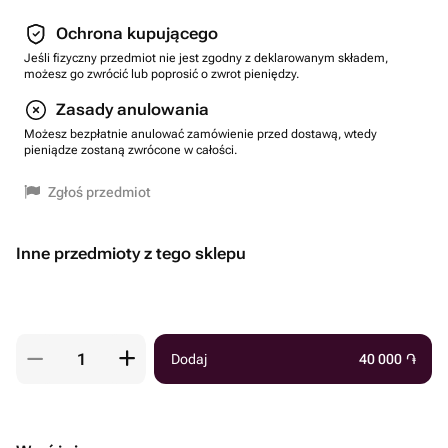
Ochrona kupującego
Jeśli fizyczny przedmiot nie jest zgodny z deklarowanym składem,
możesz go zwrócić lub poprosić o zwrot pieniędzy.
Zasady anulowania
Możesz bezpłatnie anulować zamówienie przed dostawą, wtedy
pieniądze zostaną zwrócone w całości.
Zgłoś przedmiot
Inne przedmioty z tego sklepu
Dodaj
40 000
֏