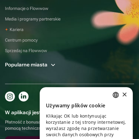
Informacje o Flowwow
Media i programy partnerskie
Kariera
Centrum pomocy
Sprzedaj na Flowwow
Popularne miasta
×
Używamy plików cookie
RUSSIAN
W aplikacji jest to jeszcze wygodniejsze!
Klikając OK lub kontynuując
ENGLISH
korzystanie z tej strony internetowej,
Płatność z bonusami, samodzielna dostawa, wygodny czat z
UKRAINIAN
wyrażasz zgodę na przetwarzanie
pomocą techniczną
swoich danych osobowych przy
PORTUGUESE