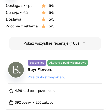
Obsługa sklepu
5
/5
Cena/jakość
5
/5
Dostawa
5
/5
Zgodnie z reklamą
5
/5
Pokaż wszystkie recenzje (108)
Supersklep
Akceptuje punkty bonusowe
Buyr Flowers
Przejdź do strony sklepu
4.96 na 5
ocen przedmiotu
392
oceny
•
205
zakupy