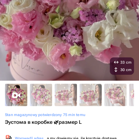
33 cm
30 cm
Stan magazynowy potwierdzony 75 min temu
Эустома в коробке 🌿размер L
Wprowadź adres
, a my dowiemy się, ile kosztuje dostawa