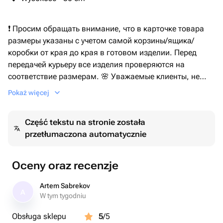
❗️ Просим обращать внимание, что в карточке товара
размеры указаны с учетом самой корзины/ящика/
коробки от края до края в готовом изделии. Перед
передачей курьеру все изделия проверяются на
соответствие размерам. 🌸 Уважаемые клиенты, не
нужно пытаться понять размеры корзины, коробки и
Pokaż więcej
других изделий по плечам, рукам или фигуре модели!
Фотографии сделаны для того, что бы Вы могли видеть
Część tekstu na stronie została
состав и дизайн композиции, а не её размеры. Для
przetłumaczona automatycznie
этого каждую композицию мы измеряем и записываем
параметры в карточку товара. Благодарим Вас за
понимание. Для того, чтобы продлить свежесть
Oceny oraz recenzje
композиции, собранной на флористическом оазисе,
мы рекомендуем Вам: 🌿 Не вынимать цветы из
Artem Sabrekov
A
корзины/ящика/коробки; 🌿 Цветы установлены во
W tym tygodniu
флористический оазис, пропитанный водой. Поливать
Obsługa sklepu
5
/5
водой его необходимо ежедневно: аккуратные