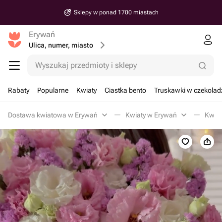
Sklepy w ponad 1700 miastach
Erywań
Ulica, numer, miasto
Wyszukaj przedmioty i sklepy
Rabaty
Popularne
Kwiaty
Ciastka bento
Truskawki w czekolad
Dostawa kwiatowa w Erywań
Kwiaty w Erywań
Kwiat