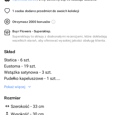
1 osoba dodano przedmiot do swoich kolekcji
Otrzymasz 2000 bonusów
Buyr Flowers - Supersklep.
Supersklepy to sklepy z doskonałymi recenzjami, które dokładają
wszelkich starań, aby oferować wysokiej jakości obsługę klienta.
Skład
Statica - 6 szt.
Eustoma - 19 szt.
Wstążka satynowa - 3 szt.
Pudełko kapeluszowe - 1 szt.
Губка флористическая - 1 szt.
Pokaż więcej
Rozmiar
Szerokość - 33 cm
Wysokość - 30 cm