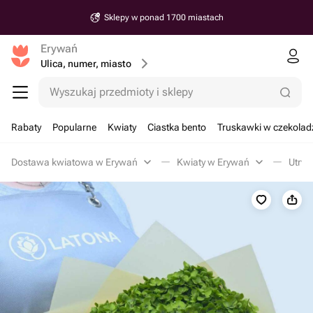
Sklepy w ponad 1700 miastach
Erywań
Ulica, numer, miasto
Wyszukaj przedmioty i sklepy
Rabaty
Popularne
Kwiaty
Ciastka bento
Truskawki w czekolad
Dostawa kwiatowa w Erywań
Kwiaty w Erywań
Utrwa