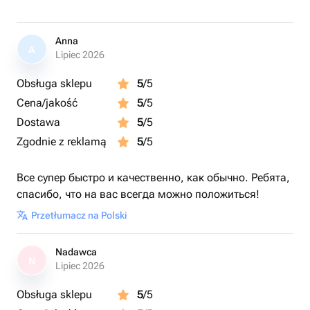
Anna
A
Lipiec 2026
Obsługa sklepu
5
/5
Cena/jakość
5
/5
Dostawa
5
/5
Zgodnie z reklamą
5
/5
Все супер быстро и качественно, как обычно. Ребята,
спасибо, что на вас всегда можно положиться!
Przetłumacz na Polski
Nadawca
N
Lipiec 2026
Obsługa sklepu
5
/5