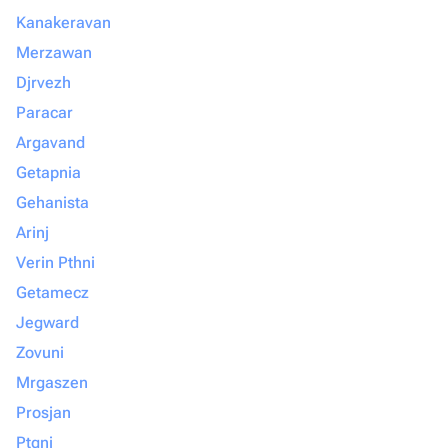
Kanakeravan
Merzawan
Djrvezh
Paracar
Argavand
Getapnia
Gehanista
Arinj
Verin Pthni
Getamecz
Jegward
Zovuni
Mrgaszen
Prosjan
Ptgni