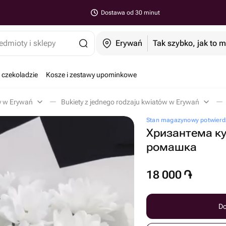
Dostawa od 30 minut
edmioty i sklepy
Erywań
Tak szybko, jak to 
 czekoladzie
Kosze i zestawy upominkowe
y w Erywań
Bukiety z jednego rodzaju kwiatów w Erywań
Stan magazynowy potwierd
Хризантема к
ромашка
18 000
֏
Do