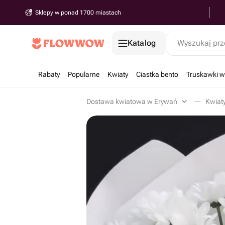
Sklepy w ponad 1700 miastach
Katalog
Wyszukaj prz
Rabaty
Popularne
Kwiaty
Ciastka bento
Truskawki w
Dostawa kwiatowa w Erywań
Kwiat