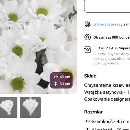
Wprowadź adres
, a m
Otrzymasz 900 bonu
FLOWER LAB - Supers
Supersklepy to sklepy
dokładają wszelkich s
obsługę klienta.
Skład
45 cm
50 cm
Chryzantema krzewiast
Wstążka satynowa - 1 
Opakowanie designersk
Rozmiar
Szerokość - 45 cm