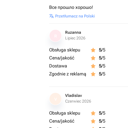
Все прошло хорошо!
Przetłumacz na Polski
Ruzanna
R
Lipiec 2026
Obsługa sklepu
5
/5
Cena/jakość
5
/5
Dostawa
5
/5
Zgodnie z reklamą
5
/5
Vladislav
V
Czerwiec 2026
Obsługa sklepu
5
/5
Cena/jakość
5
/5