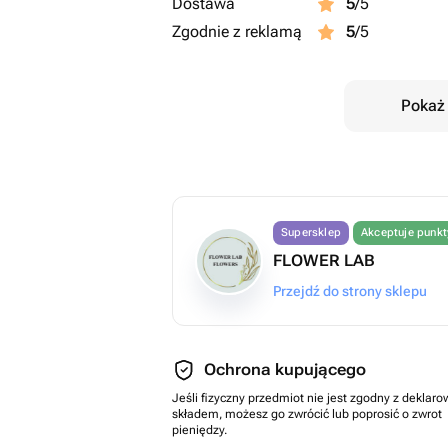
Dostawa
5
/5
Zgodnie z reklamą
5
/5
Pokaż 
Supersklep
Akceptuje punk
FLOWER LAB
Przejdź do strony sklepu
Ochrona kupującego
Jeśli fizyczny przedmiot nie jest zgodny z dekla
składem, możesz go zwrócić lub poprosić o zwrot
pieniędzy.