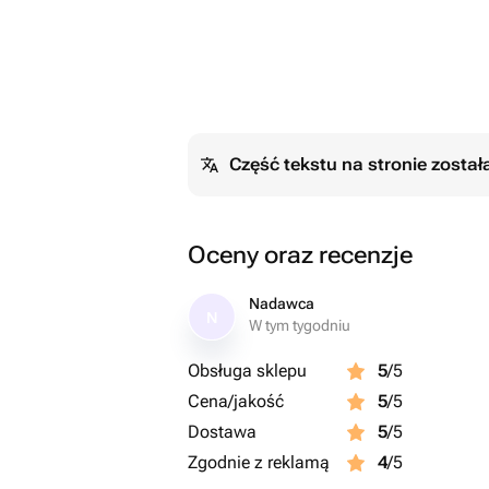
Część tekstu na stronie zosta
Oceny oraz recenzje
Nadawca
N
W tym tygodniu
Obsługa sklepu
5
/5
Cena/jakość
5
/5
Dostawa
5
/5
Zgodnie z reklamą
4
/5