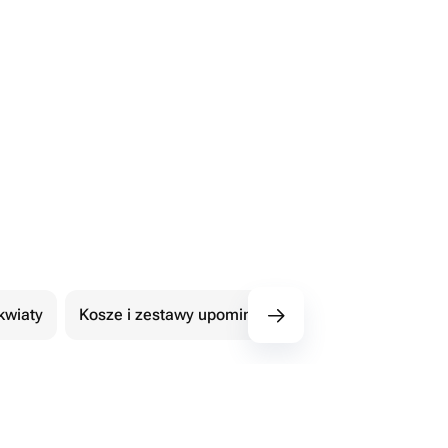
kwiaty
Kosze i zestawy upominkowe
101 Róże