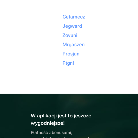
Getamecz
Jegward
Zovuni
Mrgaszen
Prosjan
Ptgni
W aplikacji jest to jeszcze
wygodniejsze!
Płatność z bonusami,