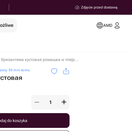
Zdjęcie przed dostawą
możliwe
AMD
Хризантема кустовая ромашка w miejscowości Erywań
zony 55 min temu
устовая
daj do koszyka