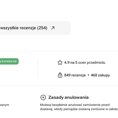
wszystkie recenzje (254)
ty bonusowe
4.9 na 5
ocen przedmiotu
849
recenzje
•
468
zakupy
Zasady anulowania
rowanym
Możesz bezpłatnie anulować zamówienie przed
dostawą, wtedy pieniądze zostaną zwrócone w całośc