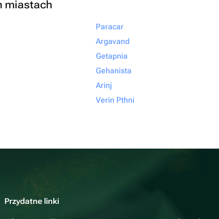
h miastach
Paracar
Argavand
Getapnia
Gehanista
Arinj
Verin Pthni
Przydatne linki