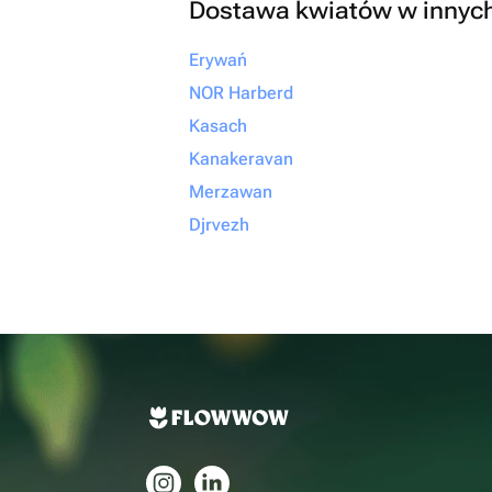
Dostawa kwiatów w innyc
Erywań
NOR Harberd
Kasach
Kanakeravan
Merzawan
Djrvezh