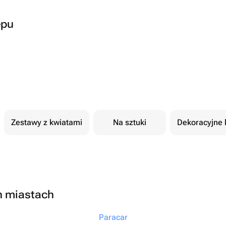
epu
Zestawy z kwiatami
Na sztuki
Dekoracyjne 
h miastach
Paracar