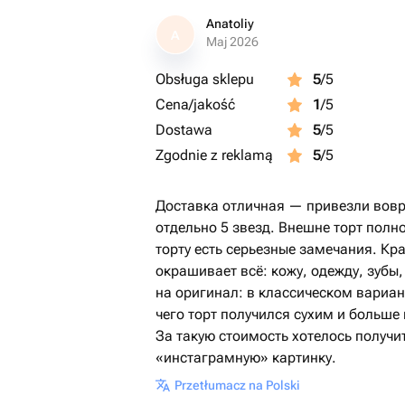
Anatoliy
A
Maj 2026
Obsługa sklepu
5
/5
Cena/jakość
1
/5
Dostawa
5
/5
Zgodnie z reklamą
5
/5
Доставка отличная — привезли вовр
отдельно 5 звезд. Внешне торт полно
торту есть серьезные замечания. К
окрашивает всё: кожу, одежду, зубы
на оригинал: в классическом вариант
чего торт получился сухим и больше
За такую стоимость хотелось получит
«инстаграмную» картинку.
Przetłumacz na Polski