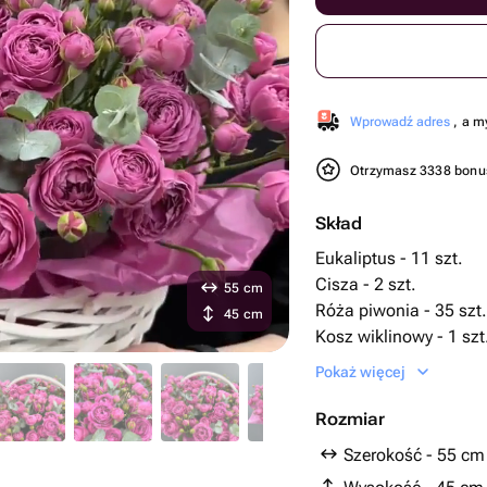
Wprowadź adres
, a m
Otrzymasz 3338 bon
Skład
Eukaliptus - 11 szt.
Cisza - 2 szt.
55 cm
Róża piwonia - 35 szt.
45 cm
Kosz wiklinowy - 1 szt
биофлор - 3 szt.
Pokaż więcej
Rozmiar
Szerokość - 55 cm