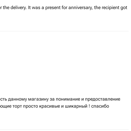
r the delivery. It was a present for anniversary, the recipient got
сть данному магазину за понимание и предоставление
ющие торт просто красивые и шикарный ! спасибо