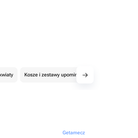
kwiaty
Kosze i zestawy upominkowe
101 Róże
Getamecz