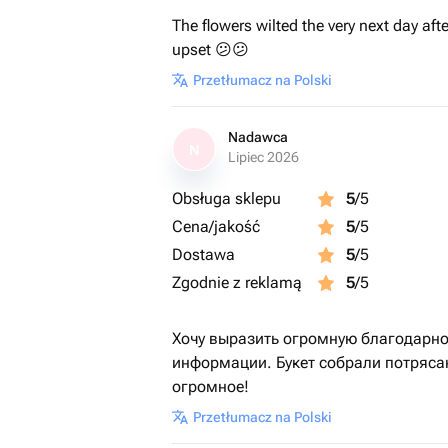
The flowers wilted the very next day afte
upset 😕😕
Przetłumacz na Polski
Nadawca
N
Lipiec 2026
Obsługa sklepu
5
/5
Cena/jakość
5
/5
Dostawa
5
/5
Zgodnie z reklamą
5
/5
Хочу выразить огромную благодарно
информации. Букет собрали потряса
огромное!
Przetłumacz na Polski