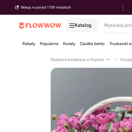
Sklepy w ponad 1700 miastach
Katalog
Wyszukaj prz
Rabaty
Popularne
Kwiaty
Ciastka bento
Truskawki w
Dostawa kwiatowa w Erywań
Kwiat