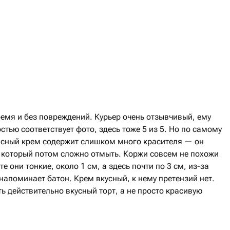
емя и без повреждений. Курьер очень отзывчивый, ему
стью соответствует фото, здесь тоже 5 из 5. Но по самому
расный крем содержит слишком много красителя — он
, который потом сложно отмыть. Коржи совсем не похожи
е они тонкие, около 1 см, а здесь почти по 3 см, из-за
 напоминает батон. Крем вкусный, к нему претензий нет.
ь действительно вкусный торт, а не просто красивую