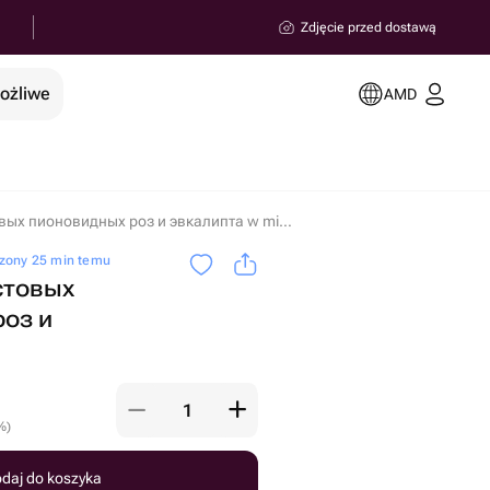
Zdjęcie przed dostawą
możliwe
AMD
Корзина из кустовых пионовидных роз и эвкалипта w miejscowości Erywań
zony 25 min temu
стовых
оз и
%
)
daj do koszyka