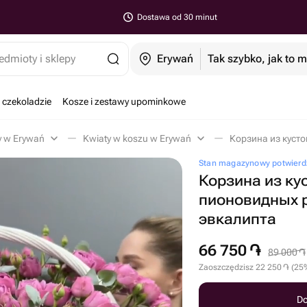
Dostawa od 30 minut
edmioty i sklepy
Erywań
Tak szybko, jak to 
 czekoladzie
Kosze i zestawy upominkowe
y w Erywań
Kwiaty w koszu w Erywań
Stan magazynowy potwierd
Корзина из ку
пионовидных р
эвкалипта
66 750
֏
89 000
֏
Zaoszczędzisz
22 250
֏
(
25
Do