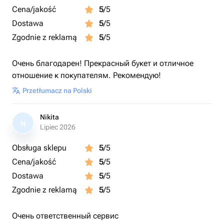
Cena/jakość
5
/5
Dostawa
5
/5
Zgodnie z reklamą
5
/5
Очень благодарен! Прекрасный букет и отличное
отношение к покупателям. Рекомендую!
Przetłumacz na Polski
Nikita
N
Lipiec 2026
Obsługa sklepu
5
/5
Cena/jakość
5
/5
Dostawa
5
/5
Zgodnie z reklamą
5
/5
Очень ответственный сервис