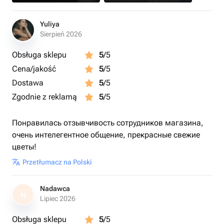
Yuliya
Sierpień 2026
Obsługa sklepu
5
/5
Cena/jakość
5
/5
Dostawa
5
/5
Zgodnie z reklamą
5
/5
Понравилась отзывчивость сотрудников магазина,
очень интелегентное общение, прекрасные свежие
цветы!
Przetłumacz na Polski
Nadawca
N
Lipiec 2026
Obsługa sklepu
5
/5