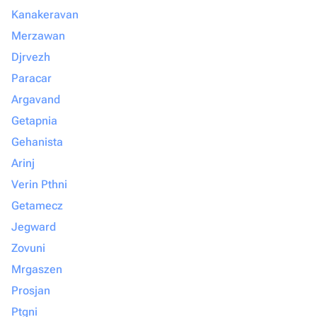
Kanakeravan
Merzawan
Djrvezh
Paracar
Argavand
Getapnia
Gehanista
Arinj
Verin Pthni
Getamecz
Jegward
Zovuni
Mrgaszen
Prosjan
Ptgni