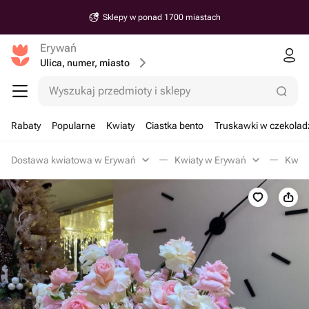
Sklepy w ponad 1700 miastach
Erywań
Ulica, numer, miasto
Wyszukaj przedmioty i sklepy
Rabaty
Popularne
Kwiaty
Ciastka bento
Truskawki w czekolad
Dostawa kwiatowa w Erywań
Kwiaty w Erywań
Kwiat