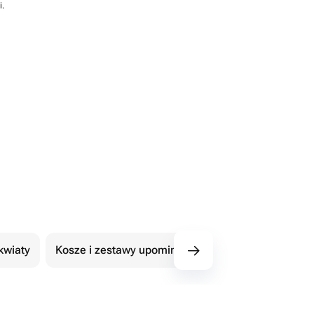
i.
kwiaty
Kosze i zestawy upominkowe
101 Róże