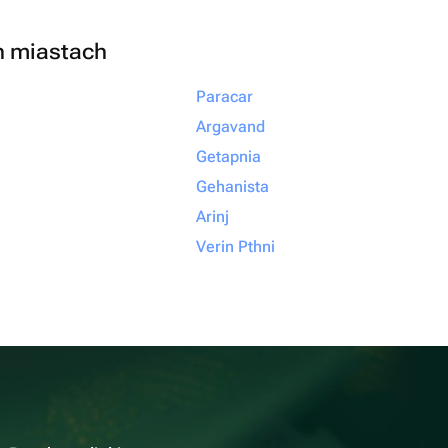
h miastach
Paracar
Argavand
Getapnia
Gehanista
Arinj
Verin Pthni