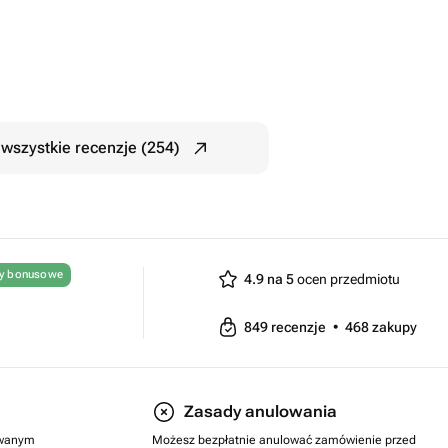
wszystkie recenzje (254)
ty bonusowe
4.9 na 5
ocen przedmiotu
849
recenzje
•
468
zakupy
Zasady anulowania
rowanym
Możesz bezpłatnie anulować zamówienie przed