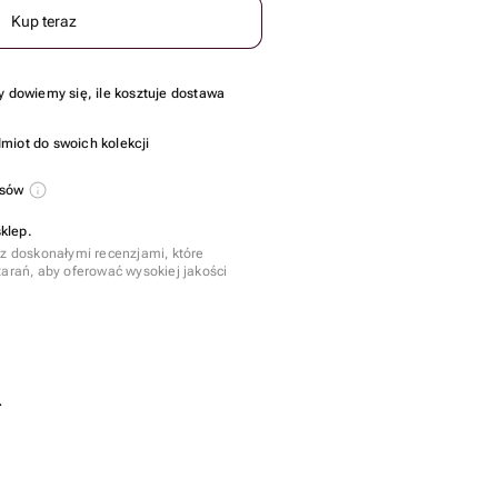
Kup teraz
y dowiemy się, ile kosztuje dostawa
miot do swoich kolekcji
usów
klep.
 z doskonałymi recenzjami, które
tarań, aby oferować wysokiej jakości
.