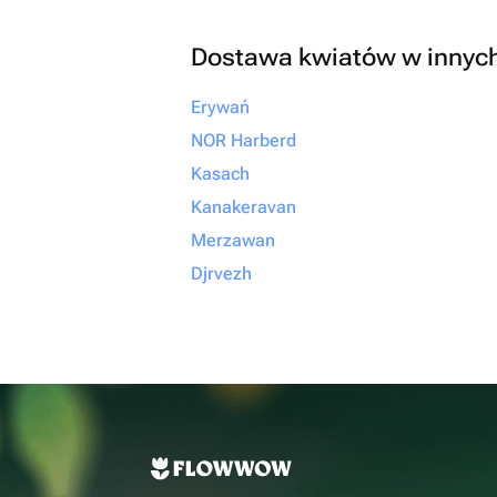
Dostawa kwiatów w innyc
Erywań
NOR Harberd
Kasach
Kanakeravan
Merzawan
Djrvezh