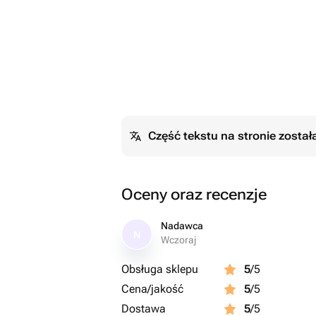
Część tekstu na stronie zosta
Oceny oraz recenzje
Nadawca
N
Wczoraj
Obsługa sklepu
5
/5
Cena/jakość
5
/5
Dostawa
5
/5