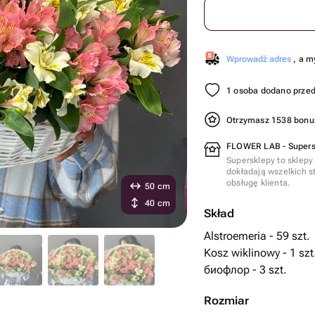
Wprowadź adres
, a m
1 osoba dodano przed
Otrzymasz 1538 bon
FLOWER LAB - Supers
Supersklepy to sklepy
dokładają wszelkich s
obsługę klienta.
50 cm
40 cm
Skład
Alstroemeria - 59 szt.
Kosz wiklinowy - 1 szt
биофлор - 3 szt.
Rozmiar