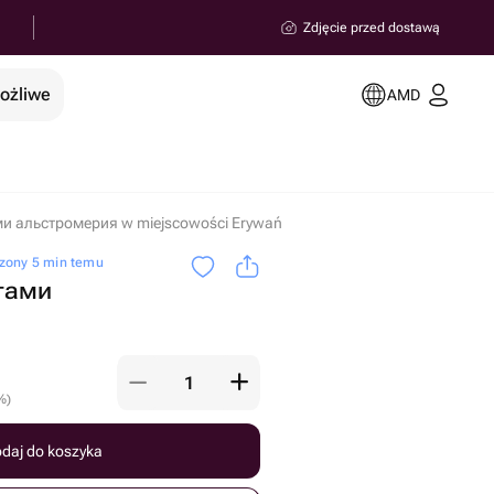
Zdjęcie przed dostawą
możliwe
AMD
ми альстромерия w miejscowości Erywań
zony 5 min temu
тами
%
)
daj do koszyka