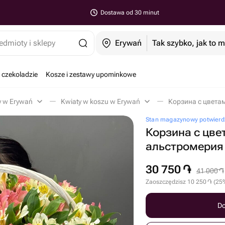
Dostawa od 30 minut
edmioty i sklepy
Erywań
Tak szybko, jak to 
 czekoladzie
Kosze i zestawy upominkowe
y w Erywań
Kwiaty w koszu w Erywań
Корзина с цвета
Stan magazynowy potwierd
Корзина с цве
альстромерия
30 750
֏
41 000
֏
Zaoszczędzisz
10 250
֏
(
25
Do