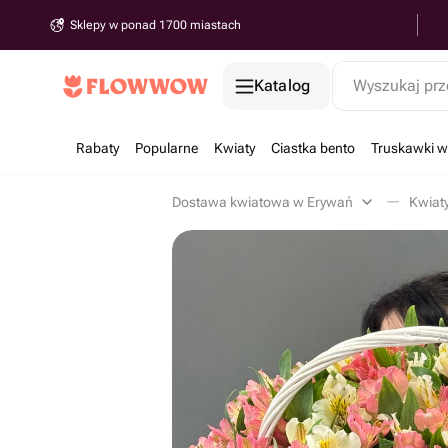
Sklepy w ponad 1700 miastach
Katalog
Wyszukaj prz
Rabaty
Popularne
Kwiaty
Ciastka bento
Truskawki w
Dostawa kwiatowa w Erywań
Kwiat