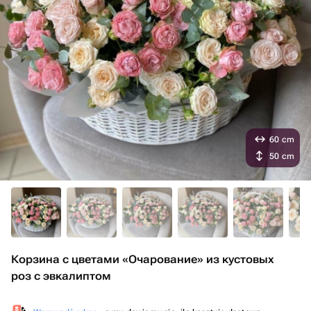
60 cm
50 cm
Корзина с цветами «Очарование» из кустовых
роз с эвкалиптом