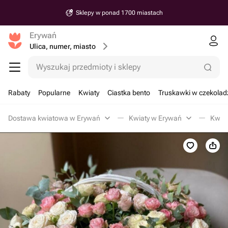
Sklepy w ponad 1700 miastach
Erywań
Ulica, numer, miasto
Wyszukaj przedmioty i sklepy
Rabaty
Popularne
Kwiaty
Ciastka bento
Truskawki w czekolad
Dostawa kwiatowa w Erywań
Kwiaty w Erywań
Kwiat