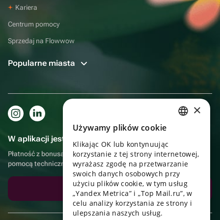
Kariera
Centrum pomocy
Sprzedaj na Flowwow
Popularne miasta
×
Używamy plików cookie
RUSSIAN
W aplikacji jest to jeszcze wygodniejsze!
Klikając OK lub kontynuując
ENGLISH
korzystanie z tej strony internetowej,
Płatność z bonusami, samodzielna dostawa, wygodny czat z
UKRAINIAN
wyrażasz zgodę na przetwarzanie
pomocą techniczną
swoich danych osobowych przy
PORTUGUESE
użyciu plików cookie, w tym usług
Pobierz aplikację
„Yandex Metrica” i „Top Mail.ru”, w
SPANISH
celu analizy korzystania ze strony i
ulepszania naszych usług.
HUNGARIAN