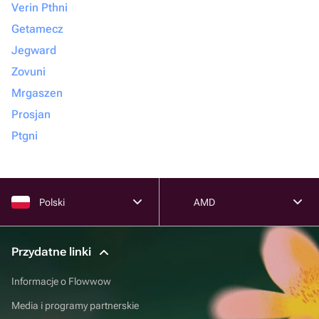
Verin Pthni
Getamecz
Jegward
Zovuni
Mrgaszen
Prosjan
Ptgni
Polski
AMD
Przydatne linki
Informacje o Flowwow
Media i programy partnerskie