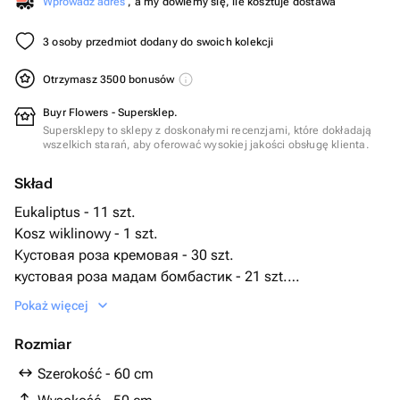
Wprowadź adres
, a my dowiemy się, ile kosztuje dostawa
3 osoby przedmiot dodany do swoich kolekcji
Otrzymasz 3500 bonusów
Buyr Flowers - Supersklep.
Supersklepy to sklepy z doskonałymi recenzjami, które dokładają
wszelkich starań, aby oferować wysokiej jakości obsługę klienta.
Skład
Eukaliptus - 11 szt.
Kosz wiklinowy - 1 szt.
Кустовая роза кремовая - 30 szt.
кустовая роза мадам бомбастик - 21 szt.
биофлор - 2 szt.
Pokaż więcej
Rozmiar
Szerokość - 60 cm