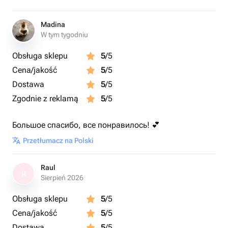
Madina
W tym tygodniu
Obsługa sklepu
5
/5
Cena/jakość
5
/5
Dostawa
5
/5
Zgodnie z reklamą
5
/5
Большое спасибо, все понравилось! 💕
Przetłumacz na Polski
Raul
R
Sierpień 2026
Obsługa sklepu
5
/5
Cena/jakość
5
/5
Dostawa
5
/5