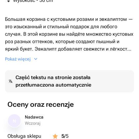
Wysokość - 50 cm
Большая корзина с кустовыми розами и эвкалиптом —
это изысканный и стильный подарок для любого
случая. В этой корзине вы найдёте множество кустовых
роз разных оттенков, которые создают пышный и
яркий букет. Эвкалипт добавляет свежести и лёгкости,
делая композицию ещё более привлекательной 🤍🌸
Pokaż więcej
Подарите этот неповторимый букет своей любимой
девушке , маме , подруге , сестре или коллеге и он
Część tekstu na stronie została
будет долго радовать при правильном уходе своей
przetłumaczona automatycznie
красотой и ароматом.❤️
Oceny oraz recenzje
Nadawca
N
Wczoraj
Obsługa sklepu
5
/5