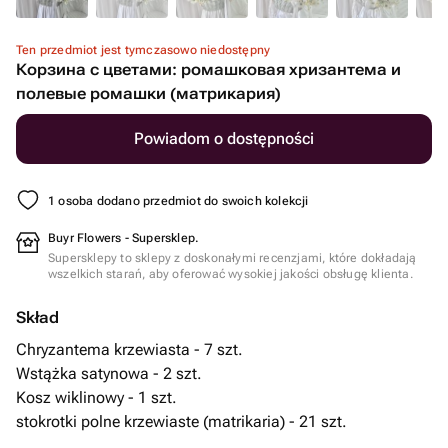
Ten przedmiot jest tymczasowo niedostępny
Корзина с цветами: ромашковая хризантема и
полевые ромашки (матрикария)
Powiadom o dostępności
1 osoba dodano przedmiot do swoich kolekcji
Buyr Flowers - Supersklep.
Supersklepy to sklepy z doskonałymi recenzjami, które dokładają
wszelkich starań, aby oferować wysokiej jakości obsługę klienta.
Skład
Chryzantema krzewiasta - 7 szt.
Wstążka satynowa - 2 szt.
Kosz wiklinowy - 1 szt.
stokrotki polne krzewiaste (matrikaria) - 21 szt.