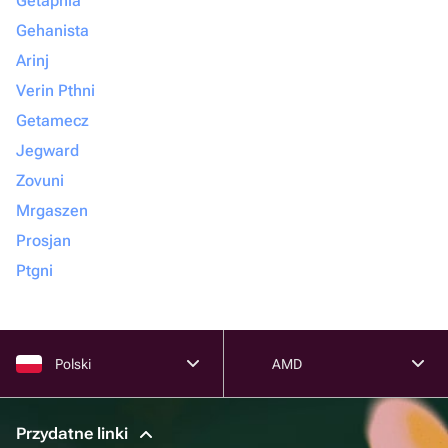
Getapnia
Gehanista
Arinj
Verin Pthni
Getamecz
Jegward
Zovuni
Mrgaszen
Prosjan
Ptgni
Polski
AMD
Przydatne linki