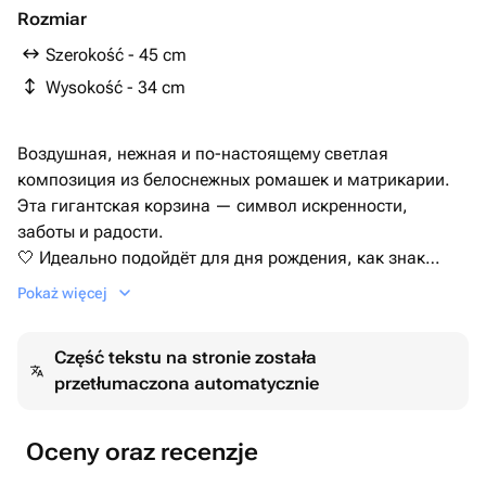
Rozmiar
Szerokość - 45 cm
Wysokość - 34 cm
Воздушная, нежная и по-настоящему светлая
композиция из белоснежных ромашек и матрикарии.
Эта гигантская корзина — символ искренности,
заботы и радости.
🤍 Идеально подойдёт для дня рождения, как знак
благодарности или просто чтобы порадовать
Pokaż więcej
любимого человека.
📏 Размер — очень большой.
Część tekstu na stronie została
🎀 Открытка с пожеланием — по желанию.
przetłumaczona automatycznie
Oceny oraz recenzje