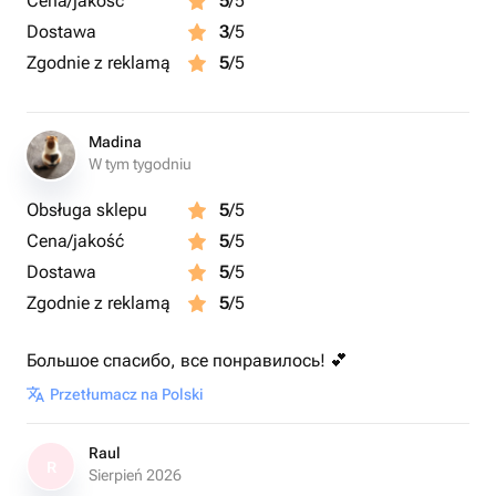
Cena/jakość
5
/5
Dostawa
3
/5
Zgodnie z reklamą
5
/5
Madina
W tym tygodniu
Obsługa sklepu
5
/5
Cena/jakość
5
/5
Dostawa
5
/5
Zgodnie z reklamą
5
/5
Большое спасибо, все понравилось! 💕
Przetłumacz na Polski
Raul
R
Sierpień 2026