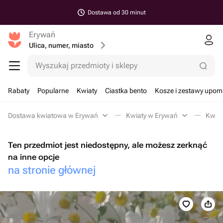
Dostawa od 30 minut
Erywań
Ulica, numer, miasto
Wyszukaj przedmioty i sklepy
Rabaty
Popularne
Kwiaty
Ciastka bento
Kosze i zestawy upo
Dostawa kwiatowa w Erywań
Kwiaty w Erywań
Kwiat
Ten przedmiot jest niedostępny, ale możesz zerknąć
na inne opcje
na stronie głównej