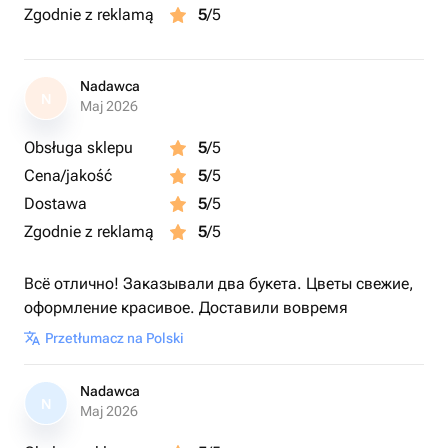
Zgodnie z reklamą
5
/5
Nadawca
N
Maj 2026
Obsługa sklepu
5
/5
Cena/jakość
5
/5
Dostawa
5
/5
Zgodnie z reklamą
5
/5
Всё отлично! Заказывали два букета. Цветы свежие,
оформление красивое. Доставили вовремя
Przetłumacz na Polski
Nadawca
N
Maj 2026