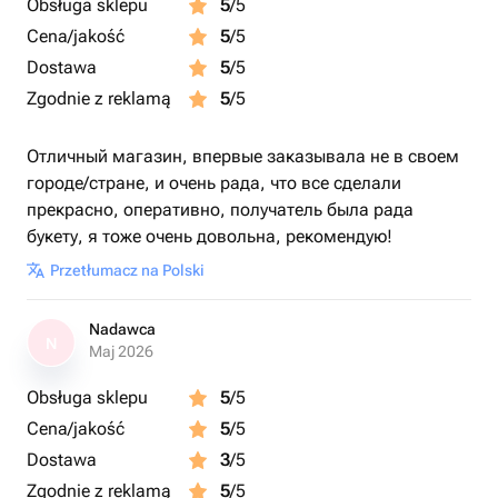
Obsługa sklepu
5
/5
Cena/jakość
5
/5
Dostawa
5
/5
Zgodnie z reklamą
5
/5
Отличный магазин, впервые заказывала не в своем
городе/стране, и очень рада, что все сделали
прекрасно, оперативно, получатель была рада
букету, я тоже очень довольна, рекомендую!
Przetłumacz na Polski
Nadawca
N
Maj 2026
Obsługa sklepu
5
/5
Cena/jakość
5
/5
Dostawa
3
/5
Zgodnie z reklamą
5
/5