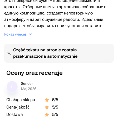
Этот прекрасный букет – воплощение свежести и
красоты. Отборные цветы, гармонично собранные в
единую композицию, создают неповторимую
атмосферу и дарят ощущение радости. Идеальный
подарок, чтобы выразить свои чувства и оставить
незабываемое впечатление. В подарок к каждому
Pokaż więcej
заказу мы дарим кризал (средство для продления
жизни цветка) и рекомендации по уходу✨ Добавляйте
Część tekstu na stronie została
нас в избранное, чтобы не потерять
przetłumaczona automatycznie
Oceny oraz recenzje
Sender
S
Maj 2026
Obsługa sklepu
5
/5
Cena/jakość
5
/5
Dostawa
5
/5