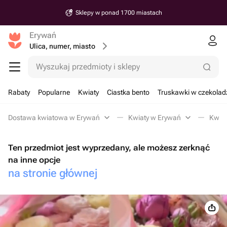
Sklepy w ponad 1700 miastach
Erywań
Ulica, numer, miasto
Wyszukaj przedmioty i sklepy
Rabaty
Popularne
Kwiaty
Ciastka bento
Truskawki w czekolad
Dostawa kwiatowa w Erywań
Kwiaty w Erywań
Kwiat
Ten przedmiot jest wyprzedany, ale możesz zerknąć
na inne opcje
na stronie głównej