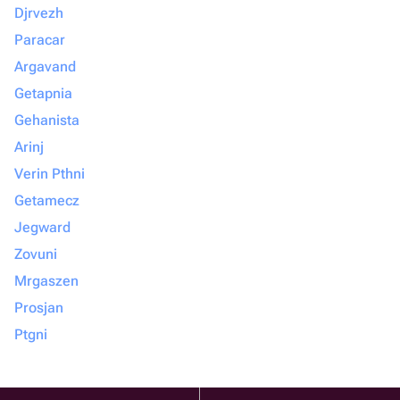
Djrvezh
Paracar
Argavand
Getapnia
Gehanista
Arinj
Verin Pthni
Getamecz
Jegward
Zovuni
Mrgaszen
Prosjan
Ptgni