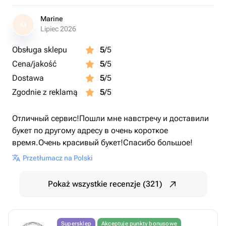
Marine
M
Lipiec 2026
Obsługa sklepu
5
/5
Cena/jakość
5
/5
Dostawa
5
/5
Zgodnie z reklamą
5
/5
Отличный сервис!Пошли мне навстречу и доставили
букет по другому адресу в очень короткое
время.Очень красивый букет!Спасибо большое!
Przetłumacz na Polski
Pokaż wszystkie recenzje (321)
Supersklep
Akceptuje punkty bonusowe