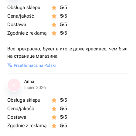
Obsługa sklepu
5
/5
Cena/jakość
5
/5
Dostawa
5
/5
Zgodnie z reklamą
5
/5
Все прекрасно, букет в итоге даже красивее, чем был
на странице магазина
Przetłumacz na Polski
Anna
A
Lipiec 2026
Obsługa sklepu
5
/5
Cena/jakość
5
/5
Dostawa
5
/5
Zgodnie z reklamą
5
/5