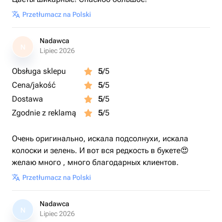
Przetłumacz na Polski
Nadawca
N
Lipiec 2026
Obsługa sklepu
5
/5
Cena/jakość
5
/5
Dostawa
5
/5
Zgodnie z reklamą
5
/5
Очень оригинально, искала подсолнухи, искала
колоски и зелень. И вот вся редкость в букете😍
желаю много , много благодарных клиентов.
Przetłumacz na Polski
Nadawca
N
Lipiec 2026