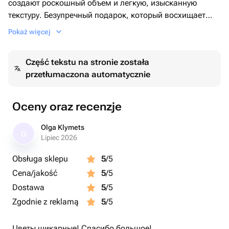
создают роскошный объем и легкую, изысканную
текстуру. Безупречный подарок, который восхищает
своим масштабом и нежностью.
Pokaż więcej
Состав: кустовая роза белая 80 см (20 шт.), лента.
Część tekstu na stronie została
przetłumaczona automatycznie
Oceny oraz recenzje
Olga Klymets
O
Lipiec 2026
Obsługa sklepu
5
/5
Cena/jakość
5
/5
Dostawa
5
/5
Zgodnie z reklamą
5
/5
Цветы шикарные! Спасибо большое!