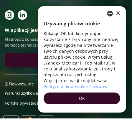
×
Używamy plików cookie
RUSSIAN
W aplikacji jest to jeszcze wygodniejsze!
Klikając OK lub kontynuując
ENGLISH
korzystanie z tej strony internetowej,
Płatność z bonusami, samodzielna dostawa, wygodny czat z
UKRAINIAN
wyrażasz zgodę na przetwarzanie
pomocą techniczną
swoich danych osobowych przy
PORTUGUESE
użyciu plików cookie, w tym usług
Pobierz aplikację
„Yandex Metrica” i „Top Mail.ru”, w
SPANISH
celu analizy korzystania ze strony i
ulepszania naszych usług.
HUNGARIAN
Więcej informacji znajdziesz w
© Flowwow, inc
ITALIAN
Polityce plików cookie Flowwow
Warunki użytkowania
FRENCH
OK
Polityka prywatności
TURKISH
GERMAN
POLISH