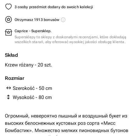
3 osoby przedmiot dodany do swoich kolekcji
Otrzymasz 1913 bonusów
Caprice - Supersklep.
Supersklepy to sklepy z doskonałymi recenzjami, które dokładają
wszelkich starań, aby oferować wysokiej jakości obsługę klienta.
Skład
Krzew różany - 20 szt.
Rozmiar
Szerokość - 50 cm
Wysokość - 80 cm
Огромный, невероятно пышный и воздушный букет из
высоких белоснежных кустовых роз сорта «Мисс
Бомбастик». Множество мелких пионовидных бутонов