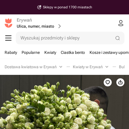
Sklepy w ponad 1700 miastach
Erywań
Ulica, numer, miasto
Wyszukaj przedmioty i sklepy
Rabaty
Popularne
Kwiaty
Ciastka bento
Kosze i zestawy upo
Dostawa kwiatowa w Erywań
Kwiaty w Erywań
Bukie