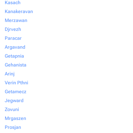
Kasach
Kanakeravan
Merzawan
Djrvezh
Paracar
Argavand
Getapnia
Gehanista
Arinj
Verin Pthni
Getamecz
Jegward
Zovuni
Mrgaszen
Prosjan