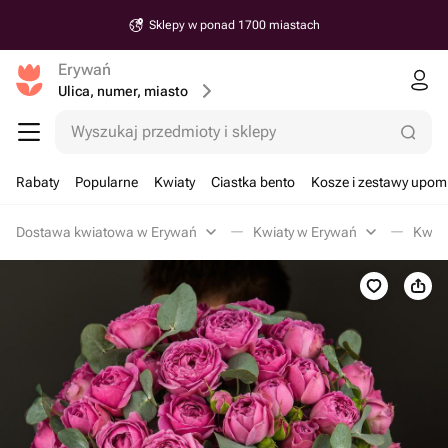
Sklepy w ponad 1700 miastach
Erywań
Ulica, numer, miasto
Wyszukaj przedmioty i sklepy
Rabaty
Popularne
Kwiaty
Ciastka bento
Kosze i zestawy upo
Dostawa kwiatowa w Erywań
Kwiaty w Erywań
Kwiat