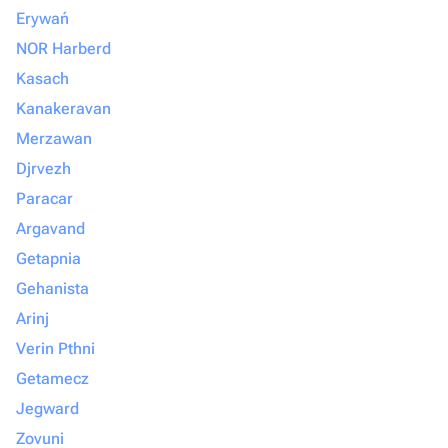
Erywań
NOR Harberd
Kasach
Kanakeravan
Merzawan
Djrvezh
Paracar
Argavand
Getapnia
Gehanista
Arinj
Verin Pthni
Getamecz
Jegward
Zovuni