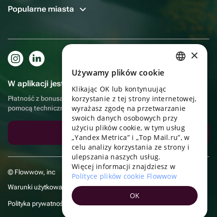
Popularne miasta
×
Używamy plików cookie
RUSSIAN
W aplikacji jest to jeszcze wygodniejsze!
Klikając OK lub kontynuując
ENGLISH
korzystanie z tej strony internetowej,
Płatność z bonusami, samodzielna dostawa, wygodny czat z
UKRAINIAN
wyrażasz zgodę na przetwarzanie
pomocą techniczną
swoich danych osobowych przy
PORTUGUESE
użyciu plików cookie, w tym usług
Pobierz aplikację
„Yandex Metrica” i „Top Mail.ru”, w
SPANISH
celu analizy korzystania ze strony i
ulepszania naszych usług.
HUNGARIAN
Więcej informacji znajdziesz w
© Flowwow, inc
ITALIAN
Polityce plików cookie Flowwow
Warunki użytkowania
FRENCH
OK
Polityka prywatności
TURKISH