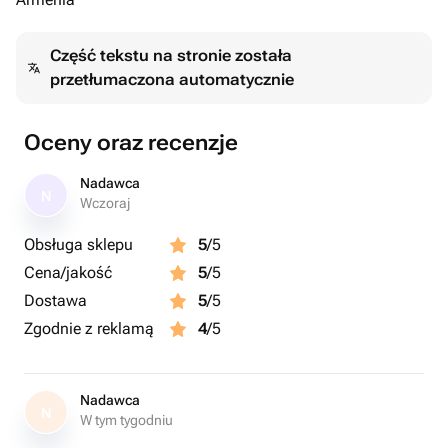
Część tekstu na stronie została
przetłumaczona automatycznie
Oceny oraz recenzje
Nadawca
N
Wczoraj
Obsługa sklepu
5
/5
Cena/jakość
5
/5
Dostawa
5
/5
Zgodnie z reklamą
4
/5
Nadawca
N
W tym tygodniu