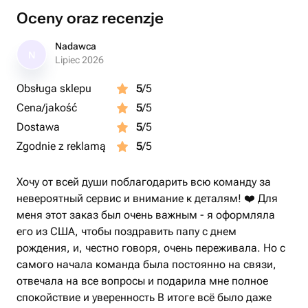
Oceny oraz recenzje
Nadawca
N
Lipiec 2026
Obsługa sklepu
5
/5
Cena/jakość
5
/5
Dostawa
5
/5
Zgodnie z reklamą
5
/5
Хочу от всей души поблагодарить всю команду за
невероятный сервис и внимание к деталям! ❤️ Для
меня этот заказ был очень важным - я оформляла
его из США, чтобы поздравить папу с днем
рождения, и, честно говоря, очень переживала. Но с
самого начала команда была постоянно на связи,
отвечала на все вопросы и подарила мне полное
спокойствие и уверенность В итоге всё было даже