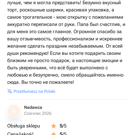
лучше, чем я могла представить! Безумно вкусный
торт, роскошные шарики, красивая упаковка, а
самое трогательное - мою открытку с пожеланиями
аккуратно переписали от руки. Папа был счастлив, и
для меня это самое главное. Огромное спасибо за
вашу отзывчивость, профессионализм и искреннее
желание сделать праздник незабываемым. От всей
души рекомендую! Если вы хотите подарить своим
близким не просто подарок, а настоящие эмоции и
быть уверенными, что всё будет выполнено с
любовью и безупречно, смело обращайтесь именно
сюда. Вы точно не пожалеете!
Przetłumacz na Polski
Nadawca
N
Czerwiec 2026
Obsługa sklepu
5
/5
Cena/jakość
5
/5