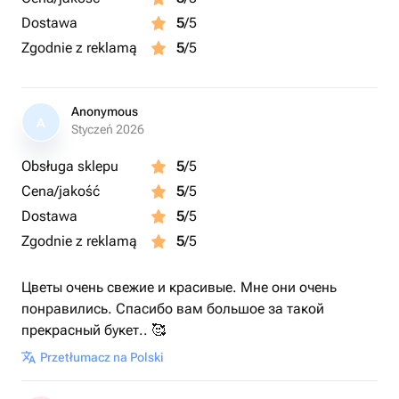
Dostawa
5
/5
Zgodnie z reklamą
5
/5
Anonymous
A
Styczeń 2026
Obsługa sklepu
5
/5
Cena/jakość
5
/5
Dostawa
5
/5
Zgodnie z reklamą
5
/5
Цветы очень свежие и красивые. Мне они очень
понравились. Спасибо вам большое за такой
прекрасный букет.. 🥰
Przetłumacz na Polski