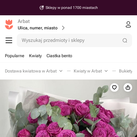
Sklepy w ponad 1700 miastach
Arbat
Ulica, numer, miasto
Wyszukaj przedmioty i sklepy
Popularne
Kwiaty
Ciastka bento
Dostawa kwiatowa w Arbat
Kwiaty w Arbat
Bukiety z