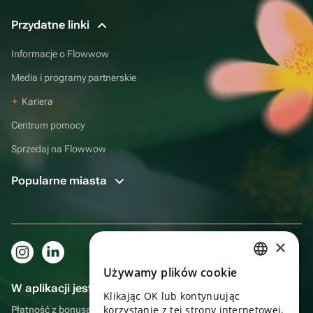
Przydatne linki
Informacje o Flowwow
Media i programy partnerskie
Kariera
Centrum pomocy
Sprzedaj na Flowwow
Popularne miasta
×
Używamy plików cookie
RUSSIAN
W aplikacji jest to jeszcze wygodniejsze!
Klikając OK lub kontynuując
ENGLISH
korzystanie z tej strony internetowej,
Płatność z bonusami, samodzielna dostawa, wygodny czat z