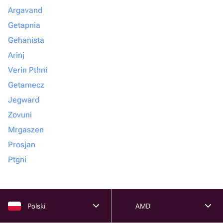
Argavand
Getapnia
Gehanista
Arinj
Verin Pthni
Getamecz
Jegward
Zovuni
Mrgaszen
Prosjan
Ptgni
Polski
AMD