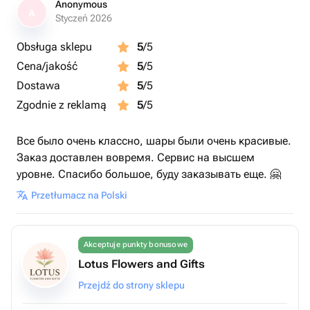
Anonymous
A
Styczeń 2026
Obsługa sklepu
5
/5
Cena/jakość
5
/5
Dostawa
5
/5
Zgodnie z reklamą
5
/5
Все было очень классно, шары были очень красивые.
Заказ доставлен вовремя. Сервис на высшем
уровне. Спасибо большое, буду заказывать еще. 🤗
Przetłumacz na Polski
Akceptuje punkty bonusowe
Lotus Flowers and Gifts
Przejdź do strony sklepu