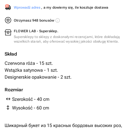
Wprowadź adres
, a my dowiemy się, ile kosztuje dostawa
Otrzymasz 948 bonusów
FLOWER LAB - Supersklep.
Supersklepy to sklepy z doskonałymi recenzjami, które dokładają
wszelkich starań, aby oferować wysokiej jakości obsługę klienta.
Skład
Czerwona róża - 15 szt.
Wstążka satynowa - 1 szt.
Designerskie opakowanie - 2 szt.
Rozmiar
Szerokość - 40 cm
Wysokość - 60 cm
Шикарный букет из 15 красных бордовых высоких роз,