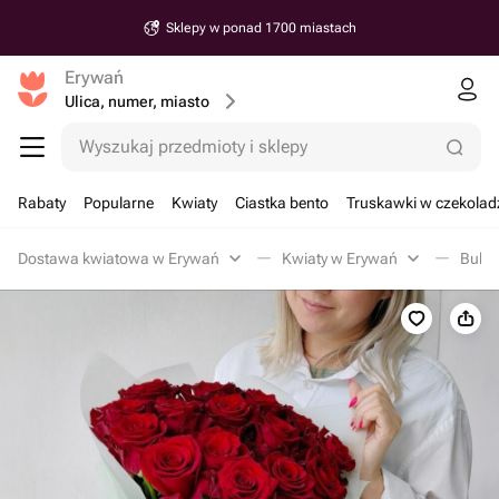
Sklepy w ponad 1700 miastach
Erywań
Ulica, numer, miasto
Wyszukaj przedmioty i sklepy
Rabaty
Popularne
Kwiaty
Ciastka bento
Truskawki w czekolad
Dostawa kwiatowa w Erywań
Kwiaty w Erywań
Bukie