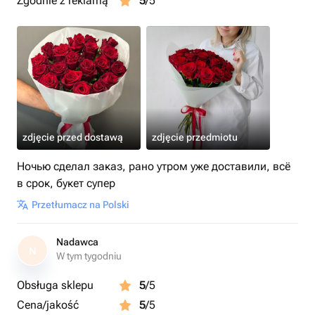
Zgodnie z reklamą
5
/5
zdjęcie przed dostawą
zdjęcie przedmiotu
Ночью сделал заказ, рано утром уже доставили, всё
в срок, букет супер
Przetłumacz na Polski
Nadawca
N
W tym tygodniu
Obsługa sklepu
5
/5
Cena/jakość
5
/5