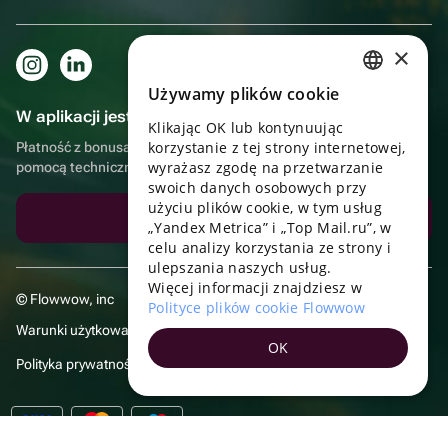
×
Używamy plików cookie
RUSSIAN
W aplikacji jest to jeszcze wygodniejsze!
Klikając OK lub kontynuując
ENGLISH
korzystanie z tej strony internetowej,
Płatność z bonusami, samodzielna dostawa, wygodny czat z
UKRAINIAN
wyrażasz zgodę na przetwarzanie
pomocą techniczną
swoich danych osobowych przy
PORTUGUESE
użyciu plików cookie, w tym usług
Pobierz aplikację
„Yandex Metrica” i „Top Mail.ru”, w
SPANISH
celu analizy korzystania ze strony i
ulepszania naszych usług.
HUNGARIAN
Więcej informacji znajdziesz w
© Flowwow, inc
ITALIAN
Polityce plików cookie Flowwow
Warunki użytkowania
FRENCH
OK
Polityka prywatności
TURKISH
GERMAN
POLISH