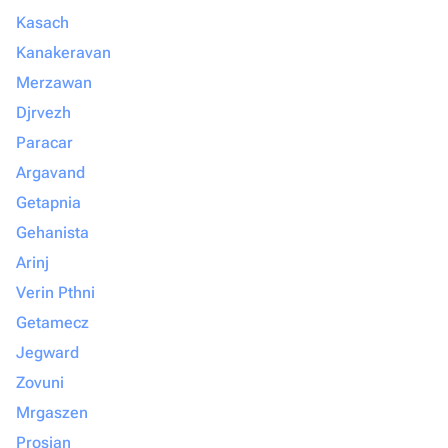
Kasach
Kanakeravan
Merzawan
Djrvezh
Paracar
Argavand
Getapnia
Gehanista
Arinj
Verin Pthni
Getamecz
Jegward
Zovuni
Mrgaszen
Prosjan