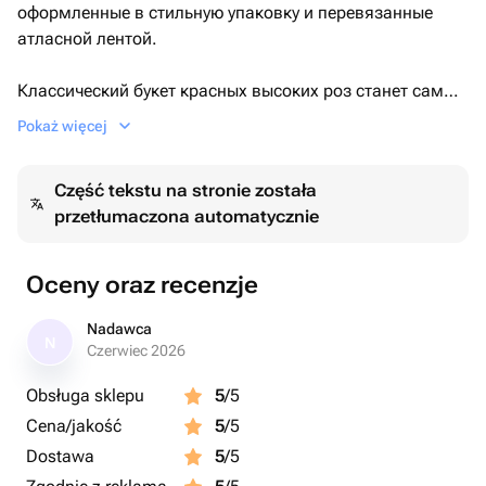
оформленные в стильную упаковку и перевязанные
атласной лентой.
Классический букет красных высоких роз станет самым
красивым проявлением ваших чувств и признания в
Pokaż więcej
них.
Część tekstu na stronie została
Букет роз с крупными бутонами, густой листвой и
przetłumaczona automatycznie
стойким стеблем это классика, которая никогда не
выйдет из моды.15 бордовых высоких роз станет
прекрасным подарком на день святого Валентина,
Oceny oraz recenzje
день рождения или годовщину свадьбы, отношений с
любимой женой, девушкой.
Nadawca
N
Czerwiec 2026
Obsługa sklepu
5
/5
Cena/jakość
5
/5
Dostawa
5
/5