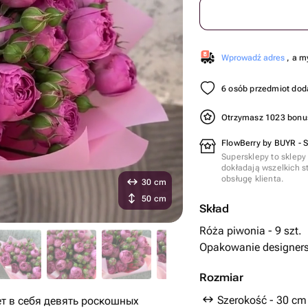
Wprowadź adres
, a m
6 osób przedmiot dod
Otrzymasz 1023 bon
FlowBerry by BUYR - 
Supersklepy to sklepy
dokładają wszelkich s
obsługę klienta.
30 cm
50 cm
Skład
Róża piwonia - 9 szt.
Opakowanie designersk
Rozmiar
Szerokość - 30 cm
т в себя девять роскошных