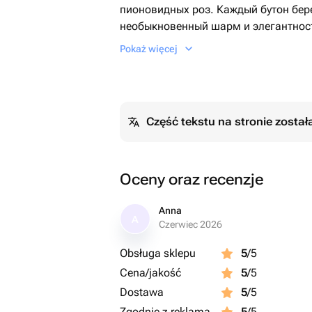
пионовидных роз. Каждый бутон бере
необыкновенный шарм и элегантнос
искусства дополняет дизайнерская у
Pokaż więcej
красоту композиции и делает ее ид
случая. Этот букет - воплощение кра
непревзойденным мастерством.
Część tekstu na stronie zosta
Oceny oraz recenzje
Anna
A
Czerwiec 2026
Obsługa sklepu
5
/5
Cena/jakość
5
/5
Dostawa
5
/5
Zgodnie z reklamą
5
/5