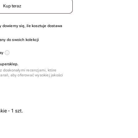
Kup teraz
y dowiemy się, ile kosztuje dostawa
any do swoich kolekcji
usy
Supersklep.
 z doskonałymi recenzjami, które
tarań, aby oferować wysokiej jakości
ie - 1 szt.