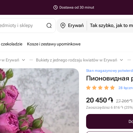
Dostawa od 30 minut
edmioty i sklepy
Erywań
Tak szybko, jak to 
 czekoladzie
Kosze i zestawy upominkowe
y w Erywań
Bukiety z jednego rodzaju kwiatów w Erywań
Stan magazynowy potwierd
Пионовидная р
28 łącz
20 450
֏
27 266
֏
Zaoszczędzisz
6 816
֏
(
25
%
Do