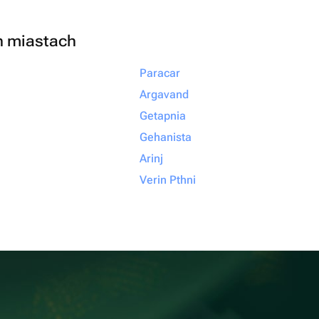
h miastach
Paracar
Argavand
Getapnia
Gehanista
Arinj
Verin Pthni