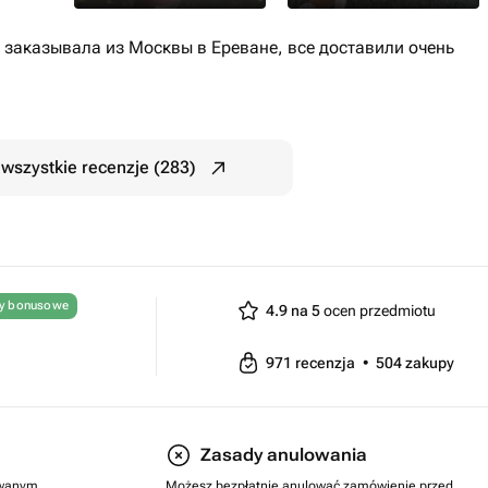
 заказывала из Москвы в Ереване, все доставили очень
wszystkie recenzje (283)
ty bonusowe
4.9 na 5
ocen przedmiotu
971
recenzja
•
504
zakupy
Zasady anulowania
rowanym
Możesz bezpłatnie anulować zamówienie przed