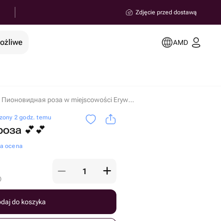
Zdjęcie przed dostawą
możliwe
AMD
Пионовидная роза w miejscowości Erywań
zony 2 godz. temu
оза 💕💕
na ocena
)
daj do koszyka