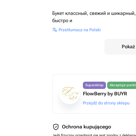
Букет классный, свежий и шикарный,
быстро и
Przetłumacz na Polski
Pokaż 
Supersklep
Akceptuje punk
FlowBerry by BUYR
Przejdź do strony sklepu
Ochrona kupującego
Jeśli fizyczny przedmiot nie jest zgodny z dekla