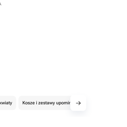
i.
kwiaty
Kosze i zestawy upominkowe
101 Róże