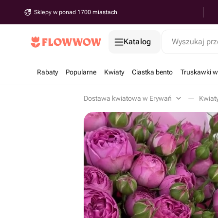
Sklepy w ponad 1700 miastach
Katalog
Wyszukaj prz
Rabaty
Popularne
Kwiaty
Ciastka bento
Truskawki w
Dostawa kwiatowa w Erywań
Kwiat