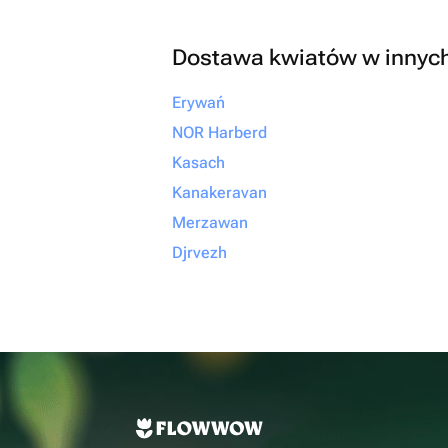
Dostawa kwiatów w innyc
Erywań
NOR Harberd
Kasach
Kanakeravan
Merzawan
Djrvezh