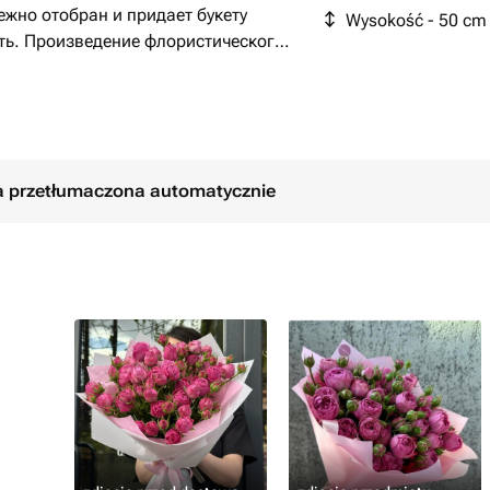
жно отобран и придает букету
Wysokość - 50 cm
ть. Произведение флористического
паковка, которая подчеркивает
еальным подарком для любого
соты и гармонии, сделанное с
ła przetłumaczona automatycznie