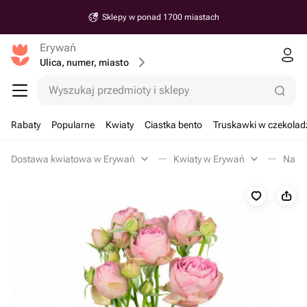
Sklepy w ponad 1700 miastach
Erywań
Ulica, numer, miasto
Wyszukaj przedmioty i sklepy
Rabaty
Popularne
Kwiaty
Ciastka bento
Truskawki w czekolad
Dostawa kwiatowa w Erywań
Kwiaty w Erywań
Na sz