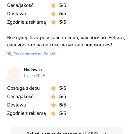
Cena/jakość
5
/5
Dostawa
5
/5
Zgodnie z reklamą
5
/5
Все супер быстро и качественно, как обычно. Ребята,
спасибо, что на вас всегда можно положиться!
Przetłumacz na Polski
Nadawca
N
Lipiec 2026
Obsługa sklepu
5
/5
Cena/jakość
5
/5
Dostawa
5
/5
Zgodnie z reklamą
5
/5