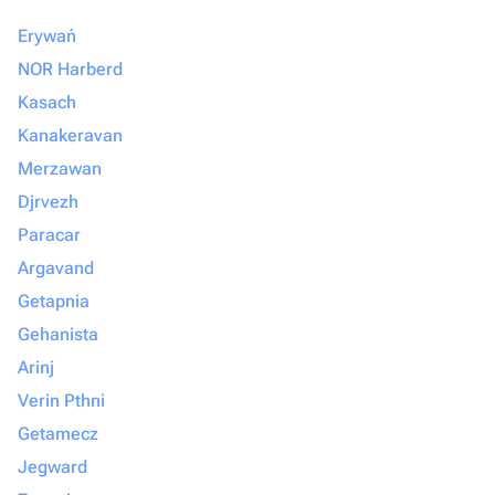
Erywań
NOR Harberd
Kasach
Kanakeravan
Merzawan
Djrvezh
Paracar
Argavand
Getapnia
Gehanista
Arinj
Verin Pthni
Getamecz
Jegward