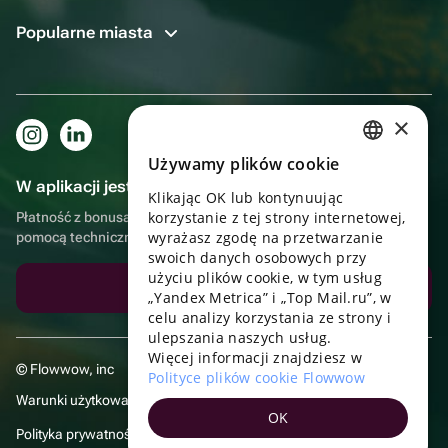
Popularne miasta
×
Używamy plików cookie
RUSSIAN
W aplikacji jest to jeszcze wygodniejsze!
Klikając OK lub kontynuując
ENGLISH
korzystanie z tej strony internetowej,
Płatność z bonusami, samodzielna dostawa, wygodny czat z
UKRAINIAN
wyrażasz zgodę na przetwarzanie
pomocą techniczną
swoich danych osobowych przy
PORTUGUESE
użyciu plików cookie, w tym usług
Pobierz aplikację
„Yandex Metrica” i „Top Mail.ru”, w
SPANISH
celu analizy korzystania ze strony i
ulepszania naszych usług.
HUNGARIAN
Więcej informacji znajdziesz w
© Flowwow, inc
ITALIAN
Polityce plików cookie Flowwow
Warunki użytkowania
FRENCH
OK
Polityka prywatności
TURKISH