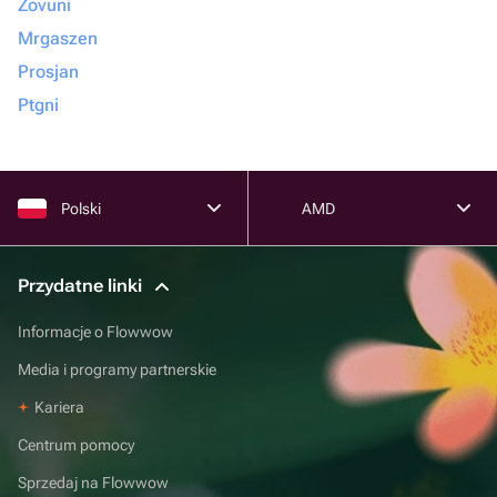
Zovuni
Mrgaszen
Prosjan
Ptgni
Polski
AMD
Przydatne linki
Informacje o Flowwow
Media i programy partnerskie
Kariera
Centrum pomocy
Sprzedaj na Flowwow