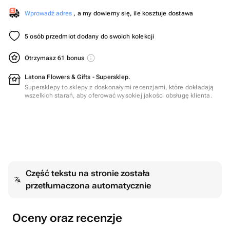
Wprowadź adres
, a my dowiemy się, ile kosztuje dostawa
5 osób przedmiot dodany do swoich kolekcji
Otrzymasz 61 bonus
Latona Flowers & Gifts - Supersklep.
Supersklepy to sklepy z doskonałymi recenzjami, które dokładają
wszelkich starań, aby oferować wysokiej jakości obsługę klienta.
Część tekstu na stronie została
przetłumaczona automatycznie
Oceny oraz recenzje