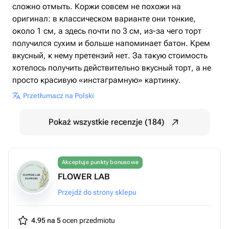
сложно отмыть. Коржи совсем не похожи на
оригинал: в классическом варианте они тонкие,
около 1 см, а здесь почти по 3 см, из-за чего торт
получился сухим и больше напоминает батон. Крем
вкусный, к нему претензий нет. За такую стоимость
хотелось получить действительно вкусный торт, а не
просто красивую «инстаграмную» картинку.
Przetłumacz na Polski
Pokaż wszystkie recenzje (184)
Akceptuje punkty bonusowe
FLOWER LAB
Przejdź do strony sklepu
4.95 na 5
ocen przedmiotu