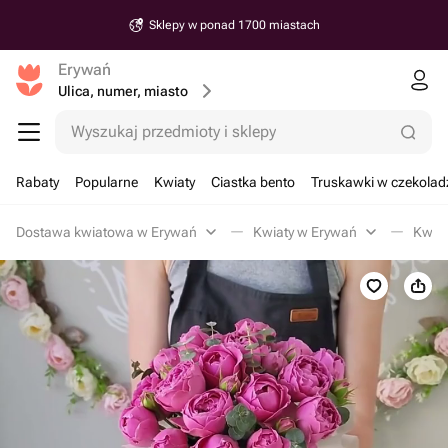
Sklepy w ponad 1700 miastach
Erywań
Ulica, numer, miasto
Wyszukaj przedmioty i sklepy
Rabaty
Popularne
Kwiaty
Ciastka bento
Truskawki w czekolad
Dostawa kwiatowa w Erywań
Kwiaty w Erywań
Kwiat