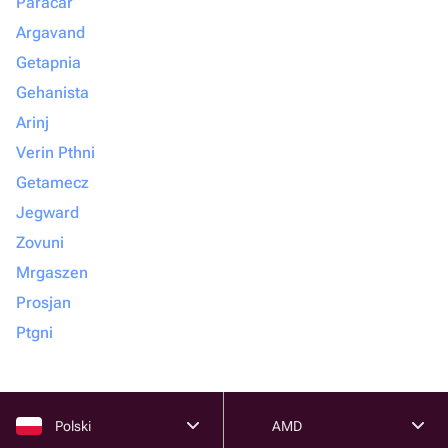
Paracar
Argavand
Getapnia
Gehanista
Arinj
Verin Pthni
Getamecz
Jegward
Zovuni
Mrgaszen
Prosjan
Ptgni
Polski
AMD