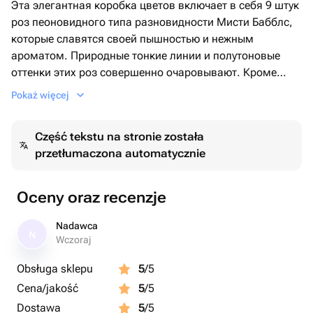
Эта элегантная коробка цветов включает в себя 9 штук
роз пеоновидного типа разновидности Мисти Бабблс,
которые славятся своей пышностью и нежным
ароматом. Природные тонкие линии и полутоновые
оттенки этих роз совершенно очаровывают. Кроме
того, композицию великолепно дополняют 5 ветвей
Pokaż więcej
эвкалипта, добавляя ей свежесть и небольшую
экзотику. Эта композиция в коробке идеально
Część tekstu na stronie została
подходит в качестве подарка, который будет радовать
przetłumaczona automatycznie
глаз и приносить эстетическое удовольствие на
протяжении долгого времени.
Oceny oraz recenzje
Nadawca
N
Wczoraj
Obsługa sklepu
5
/5
Cena/jakość
5
/5
Dostawa
5
/5