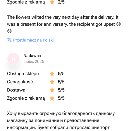
Zgodnie z reklamą
2
/5
The flowers wilted the very next day after the delivery. It
was a present for anniversary, the recipient got upset 😕
😕
Przetłumacz na Polski
Nadawca
N
Lipiec 2026
Obsługa sklepu
5
/5
Cena/jakość
5
/5
Dostawa
5
/5
Zgodnie z reklamą
5
/5
Хочу выразить огромную благодарность данному
магазину за понимание и предоставление
информации. Букет собрали потрясающие торт