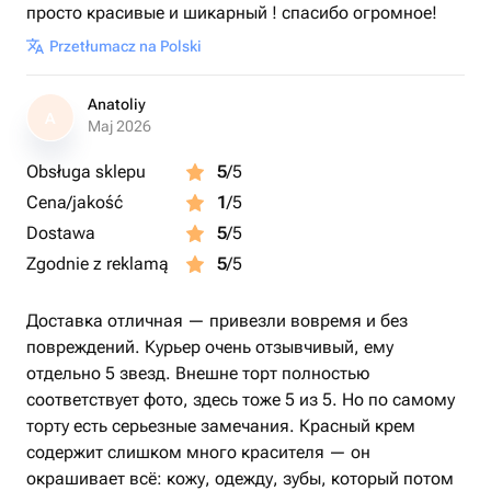
просто красивые и шикарный ! спасибо огромное!
Przetłumacz na Polski
Anatoliy
A
Maj 2026
Obsługa sklepu
5
/5
Cena/jakość
1
/5
Dostawa
5
/5
Zgodnie z reklamą
5
/5
Доставка отличная — привезли вовремя и без
повреждений. Курьер очень отзывчивый, ему
отдельно 5 звезд. Внешне торт полностью
соответствует фото, здесь тоже 5 из 5. Но по самому
торту есть серьезные замечания. Красный крем
содержит слишком много красителя — он
окрашивает всё: кожу, одежду, зубы, который потом